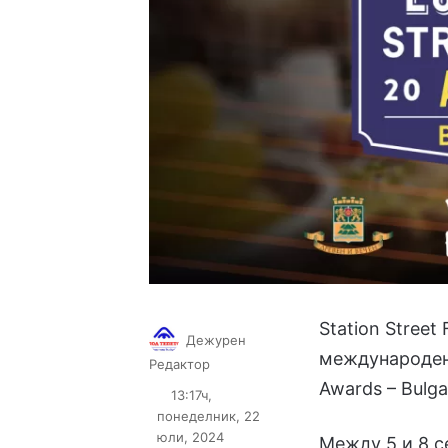
Station Street
Дежурен
международен 
Follow
Send
Редактор
on
an
Awards – Bulga
13:17ч,
X
email
понеделник, 22
юли, 2024
Между 5 и 8 се