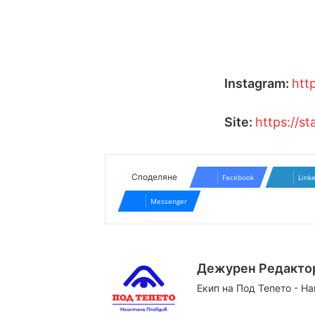
Instagram:
htt
Site:
https://st
Споделяне
Facebook
Link
Messenger
Дежурен Редакто
Екип на Под Тепето - Н
Website
Facebook
X
YouTube
Instag