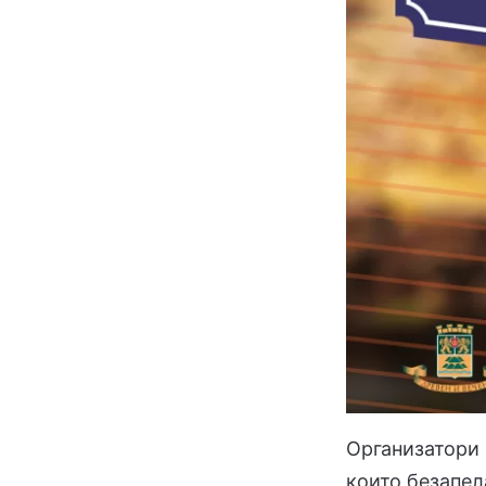
Организатори 
които безапел