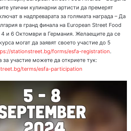
ите улични кулинарни артисти да премерят
включат в надпреварата за голямата награда – Да
лгария в гранд финала на European Street Food
4 и 6 Октомври в Германия. Желаещите да се
курса могат да заявят своето участие до 5
ps://stationstreet.bg/forms/esfa-registration
.
 за участие можете да откриете тук:
street.bg/terms/esfa-participation