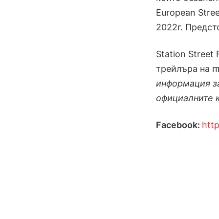
European Stre
2022г. Предст
Station Street
трейлъра на п
информация з
официалните 
Facebook:
htt