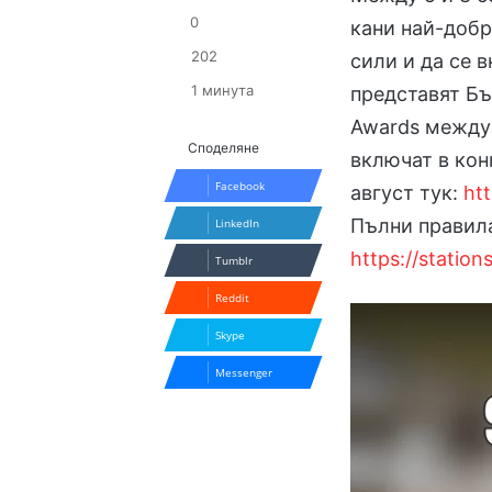
0
кани най-добр
202
сили и да се 
1 минута
представят Бъ
Awards между 
Споделяне
включат в кон
Facebook
август тук:
htt
Пълни правила
LinkedIn
https://station
Tumblr
Reddit
Skype
Messenger