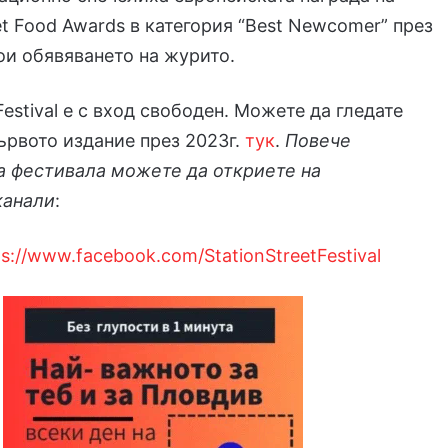
et Food Awards в категория “Best Newcomer” през
ои обявяването на журито.
 Festival е с вход свободен. Можете да гледате
ървото издание през 2023г.
тук
.
Повече
а фестивала можете да откриете на
канали
:
ps://www.facebook.com/StationStreetFestival