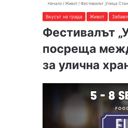
Начало
/
Живот
/
Фестивалът „Улица Ста
Вкусът на града
Живот
Забавл
Фестивалът „
посреща межд
за улична хра