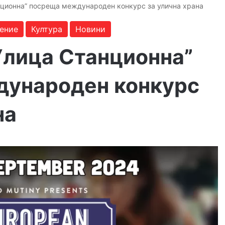
нционна” посреща международен конкурс за улична храна
ение
Култура
Новини
Улица Станционна”
ународен конкурс
на