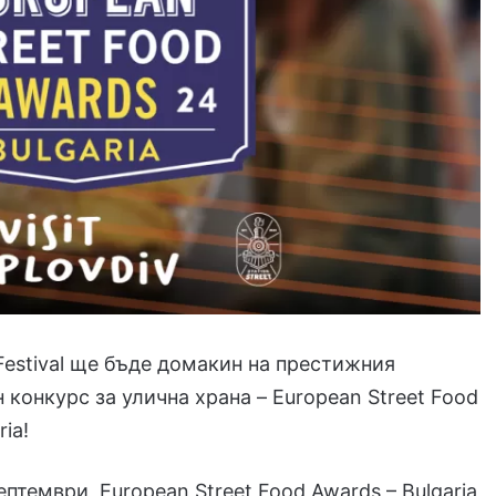
 Festival ще бъде домакин на престижния
конкурс за улична храна – European Street Food
ria!
птември, European Street Food Awards – Bulgaria