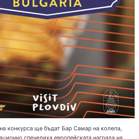
на конкурса ще бъдат Бар Самар на колела,
ационно спечелиха европейската награда на