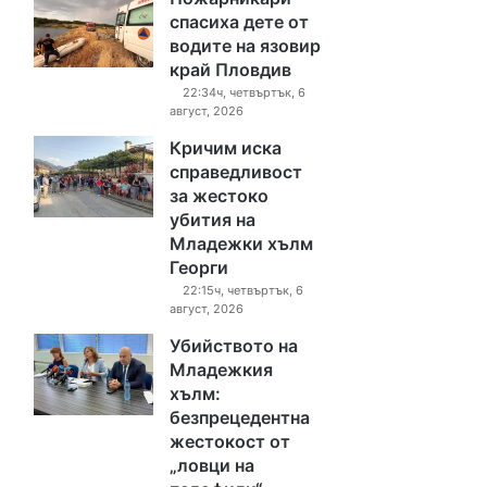
спасиха дете от
водите на язовир
край Пловдив
22:34ч, четвъртък, 6
август, 2026
Кричим иска
справедливост
за жестоко
убития на
Младежки хълм
Георги
22:15ч, четвъртък, 6
август, 2026
Убийството на
Младежкия
хълм:
безпрецедентна
жестокост от
„ловци на