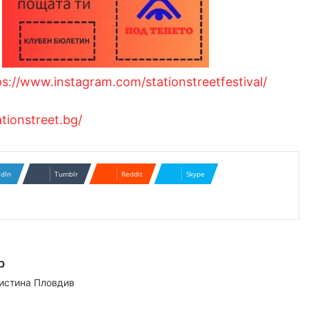
ps://www.instagram.com/stationstreetfestival/
ationstreet.bg/
edIn
Tumblr
Reddit
Skype
р
аистина Пловдив
ram