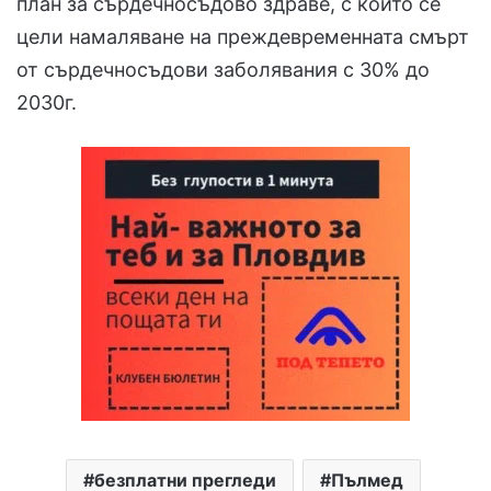
план за сърдечносъдово здраве, с който се
цели намаляване на преждевременната смърт
от сърдечносъдови заболявания с 30% до
2030г.
безплатни прегледи
Пълмед