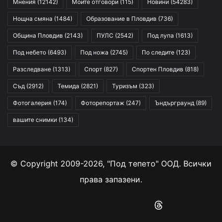
Мнения
(12142)
Моите отговори
(115)
Новини
(54283)
Нощна смяна
(1484)
Образование в Пловдив
(736)
Община Пловдив
(2143)
ПУЛС
(2542)
Под лупа
(1613)
Под небето
(6493)
Под ножа
(2745)
По следите
(123)
Разследване
(1313)
Спорт
(827)
Спортен Пловдив
(818)
Съд
(2912)
Темида
(2821)
Туризъм
(323)
Фотогалерия
(174)
Фоторепортаж
(247)
Ъндърграунд
(89)
вашите снимки
(134)
© Copyright 2009-2026, "Под тепето" ООД. Всички
права запазени.
Facebook
YouTube
Instagram
RSS
Threads