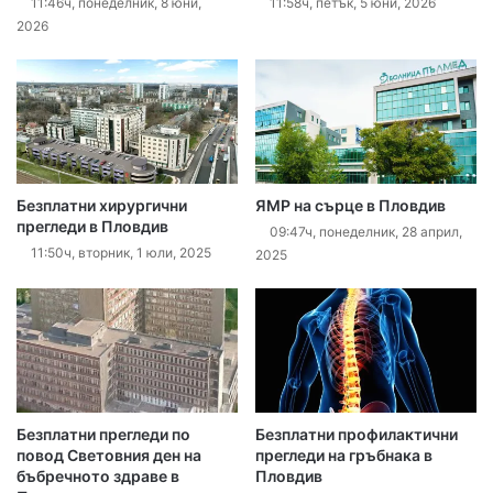
11:46ч, понеделник, 8 юни,
11:58ч, петък, 5 юни, 2026
2026
Безплатни хирургични
ЯМР на сърце в Пловдив
прегледи в Пловдив
09:47ч, понеделник, 28 април,
11:50ч, вторник, 1 юли, 2025
2025
Безплатни прегледи по
Безплатни профилактични
повод Световния ден на
прегледи на гръбнака в
бъбречното здраве в
Пловдив