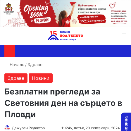
Търсене ...
Switch skin
М
Начало
/
Здраве
Здраве
Новини
Безплатни прегледи за
Световния ден на сърцето в
Пловди
Follow
Send
Дежурен Редактор
11:24ч, петък, 20 септември, 2024