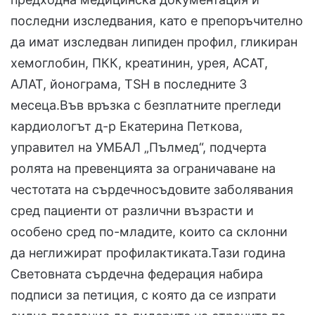
последни изследвания, като е препоръчително
да имат изследван липиден профил, гликиран
хемоглобин, ПКК, креатинин, урея, АСАТ,
АЛАТ, йонограма, TSH в последните 3
месеца.Във връзка с безплатните прегледи
кардиологът д-р Екатерина Петкова,
управител на УМБАЛ „Пълмед“, подчерта
ролята на превенцията за ограничаване на
честотата на сърдечносъдовите заболявания
сред пациенти от различни възрасти и
особено сред по-младите, които са склонни
да неглижират профилактиката.Тази година
Световната сърдечна федерация набира
подписи за петиция, с която да се изпрати