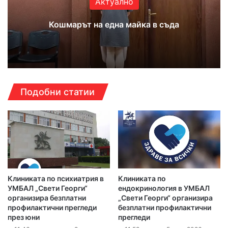
Актуално
Кошмарът на една майка в съда
Подобни статии
Клиниката по психиатрия в
Клиниката по
УМБАЛ „Свети Георги“
ендокринология в УМБАЛ
организира безплатни
„Свети Георги“ организира
профилактични прегледи
безплатни профилактични
през юни
прегледи