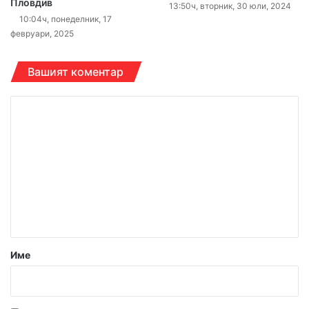
Пловдив
13:50ч, вторник, 30 юли, 2024
10:04ч, понеделник, 17
февруари, 2025
Вашият коментар
К
о
м
е
н
т
а
р
Име
:
*