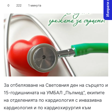
Изпрати новина
on
an
0
222
1 минута
X
email
За отбелязване на Световния ден на сърцето и
15-годишнината на УМБАЛ „Пълмед“, екипите
на отделенията по кардиология с инвазивна
кардиология и по кардиохирургия към