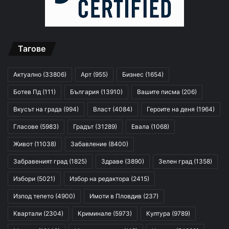
Тагове
Актуално
(33806)
Арт
(955)
Бизнес
(1654)
Ботев Пд
(111)
България
(13910)
Вашите писма
(206)
Вкусът на града
(994)
Власт
(4084)
Героите на деня
(1964)
Гласове
(5983)
Градът
(31289)
Евала
(1068)
Живот
(11038)
Забавление
(8400)
Забравеният град
(1825)
Здраве
(3890)
Зелен град
(1358)
Избори
(5021)
Избор на редактора
(2415)
Изпод тепето
(4900)
Имоти в Пловдив
(237)
Квартали
(2304)
Криминале
(5973)
Култура
(9789)