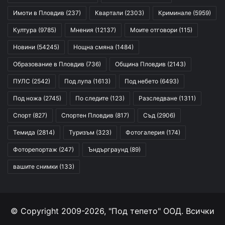
Имоти в Пловдив
(237)
Квартали
(2303)
Криминале
(5959)
Култура
(9785)
Мнения
(12137)
Моите отговори
(115)
Новини
(54245)
Нощна смяна
(1484)
Образование в Пловдив
(736)
Община Пловдив
(2143)
ПУЛС
(2542)
Под лупа
(1613)
Под небето
(6493)
Под ножа
(2745)
По следите
(123)
Разследване
(1311)
Спорт
(827)
Спортен Пловдив
(817)
Съд
(2906)
Темида
(2814)
Туризъм
(323)
Фотогалерия
(174)
Фоторепортаж
(247)
Ъндърграунд
(89)
вашите снимки
(133)
© Copyright 2009-2026, "Под тепето" ООД. Всички