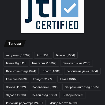
Тагове
Актуално
(33792)
Арт
(954)
Бизнес
(1654)
Ботев Пд
(111)
България
(13892)
Вашите писма
(206)
Вкусът на града
(994)
Власт
(4081)
Героите на деня
(1964)
Гласове
(5979)
Градът
(31272)
Евала
(1067)
Живот
(11032)
Забавление
(8398)
Забравеният град
(1825)
Здраве
(3890)
Зелен град
(1358)
Избори
(5020)
Избор на редактора
(2408)
Изпод тепето
(4899)