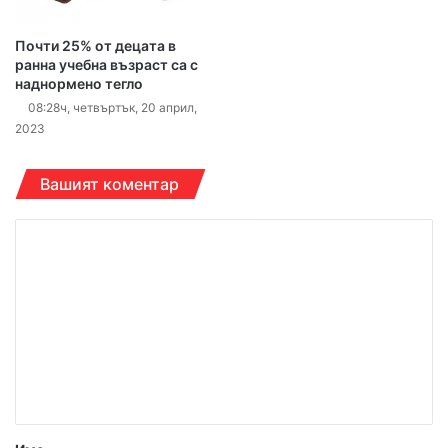
Почти 25% от децата в
ранна учебна възраст са с
наднормено тегло
08:28ч, четвъртък, 20 април,
2023
Вашият коментар
К
о
м
е
н
т
а
р