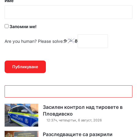
Име
:
*
Запомни ме!
Are you human? Please solve:
Засилен контрол над тировете в
Пловдивско
12:37ч, четвъртък, 6 август, 2026
Разследващите са разкрили