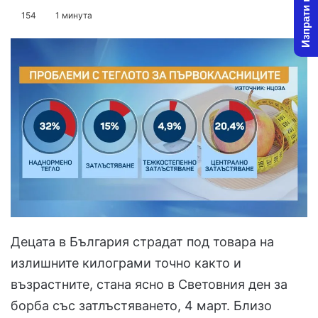
Изпрати новина
on
an
154
1 минута
X
email
Децата в България страдат под товара на
излишните килограми точно както и
възрастните, стана ясно в Световния ден за
борба със затлъстяването, 4 март. Близо