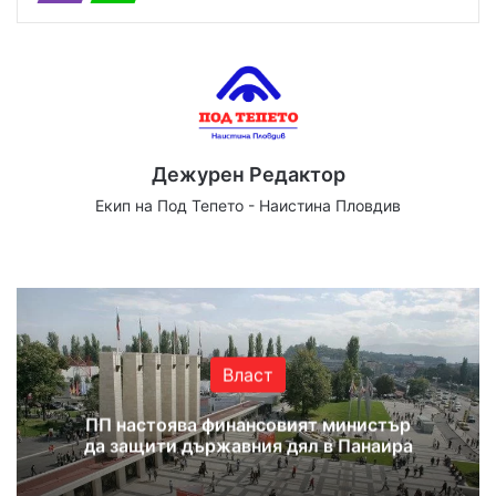
Дежурен Редактор
Екип на Под Тепето - Наистина Пловдив
Website
Facebook
X
YouTube
Instagram
Власт
ПП настоява финансовият министър
да защити държавния дял в Панаира