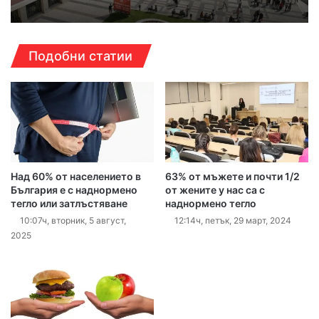
Подобни статии
Над 60% от населението в
63% от мъжете и почти 1/2
България е с наднормено
от жените у нас са с
тегло или затлъстяване
наднормено тегло
10:07ч, вторник, 5 август,
12:14ч, петък, 29 март, 2024
2025