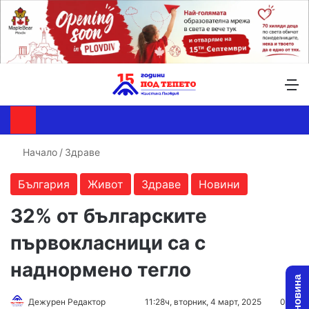
Търсене ...
Switch skin
М
Начало
/
Здраве
България
Живот
Здраве
Новини
32% от българските
първокласници са с
наднормено тегло
Follow
Send
Дежурен Редактор
11:28ч, вторник, 4 март, 2025
0