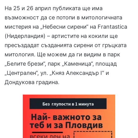
На 25 и 26 април публиката ще има
възможност да се потопи в митологичната
мистерия на „Небесни сирени“ на Frantastica
(Нидерландия) – артистите на кокили ще
пресъздадат създанията сирени от гръцката
митология. Ще можем да ги видим в парк
„Белите брези“, парк „Каменица“, площад
„Централен“, ул. „Княз Александър І“ и
Дондукова градина.