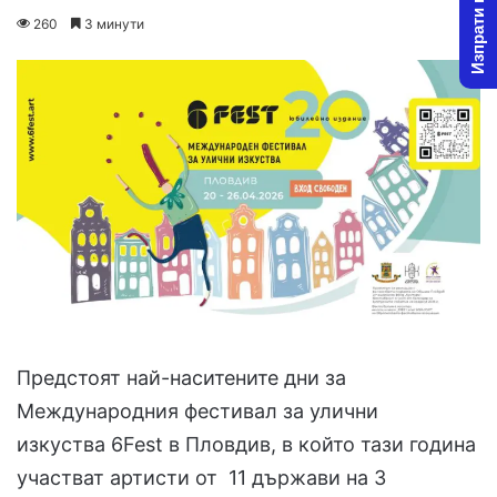
Изпрати новина
on
an
260
3 минути
X
email
Предстоят най-наситените дни за
Международния фестивал за улични
изкуства 6Fest в Пловдив, в който тази година
участват артисти от 11 държави на 3