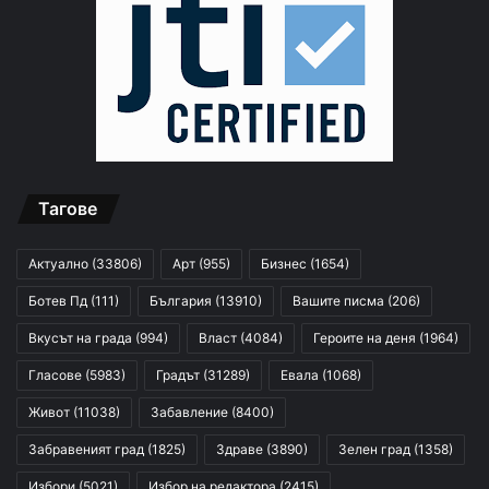
Тагове
Актуално
(33806)
Арт
(955)
Бизнес
(1654)
Ботев Пд
(111)
България
(13910)
Вашите писма
(206)
Вкусът на града
(994)
Власт
(4084)
Героите на деня
(1964)
Гласове
(5983)
Градът
(31289)
Евала
(1068)
Живот
(11038)
Забавление
(8400)
Забравеният град
(1825)
Здраве
(3890)
Зелен град
(1358)
Избори
(5021)
Избор на редактора
(2415)