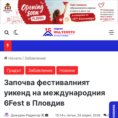
Търсене ...
Switch skin
М
Начало
/
Забавление
Градът
Забавление
Новини
Започва фестивалният
уикенд на международния
6Fest в Пловдив
Follow
Send
Дежурен Редактор
15:14ч, петък, 24 април, 2026
0