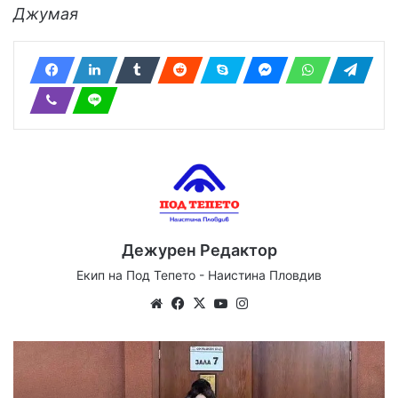
Джумая
Дежурен Редактор
Екип на Под Тепето - Наистина Пловдив
Website
Facebook
X
YouTube
Instagram