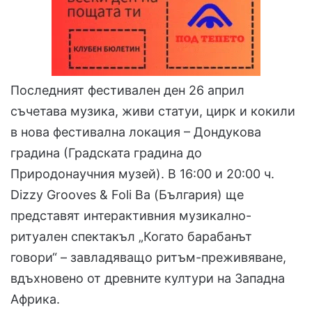
Последният фестивален ден 26 април
съчетава музика, живи статуи, цирк и кокили
в нова фестивална локация – Дондукова
градина (Градската градина до
Природонаучния музей). В 16:00 и 20:00 ч.
Dizzy Grooves & Foli Ba (България) ще
представят интерактивния музикално-
ритуален спектакъл „Когато барабанът
говори“ – завладяващо ритъм-преживяване,
вдъхновено от древните култури на Западна
Африка.