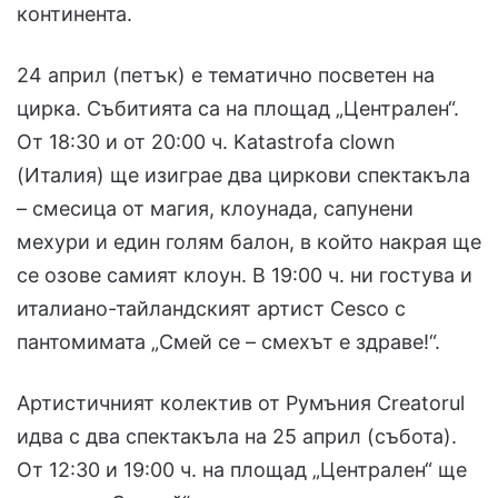
континента.
24 април (петък) е тематично посветен на
цирка. Събитията са на площад „Централен“.
От 18:30 и от 20:00 ч. Katastrofa clown
(Италия) ще изиграе два циркови спектакъла
– смесица от магия, клоунада, сапунени
мехури и един голям балон, в който накрая ще
се озове самият клоун. В 19:00 ч. ни гостува и
италиано-тайландският артист Cesco с
пантомимата „Смей се – смехът е здраве!“.
Артистичният колектив от Румъния Creatorul
идва с два спектакъла на 25 април (събота).
От 12:30 и 19:00 ч. на площад „Централен“ ще