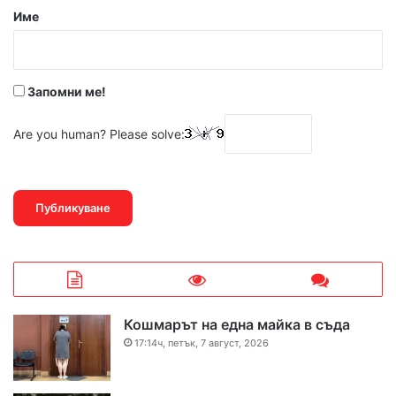
р
Име
:
*
Запомни ме!
Are you human? Please solve:
Кошмарът на една майка в съда
17:14ч, петък, 7 август, 2026