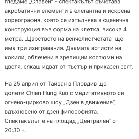
гледаме „Славей“ – спектакълът съчетава
акробатични елементи в елегантна и искрена
хореография, която се изпълнява в сценична
конструкция във форма на клетка, висока 4
метра. „Царството на венчелистчетата“ ще
има три изигравания. Двамата артисти на
кокили, облечени в зрелищни костюми на
цветя, сякаш идват от пъстър и приказен свят.
На 25 април от Тайван в Пловдив ще
долети Chien Hung Kuo с медитативното си
огнено-цирково шоу „Дзен в движение“,
вдъхновено от дзен философията.
Спектакълът е на площад „Централен“ от
20:30 ч.