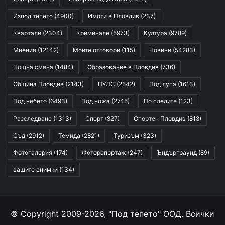
Изпод тепето
(4900)
Имоти в Пловдив
(237)
Квартали
(2304)
Криминале
(5973)
Култура
(9789)
Мнения
(12142)
Моите отговори
(115)
Новини
(54283)
Нощна смяна
(1484)
Образование в Пловдив
(736)
Община Пловдив
(2143)
ПУЛС
(2542)
Под лупа
(1613)
Под небето
(6493)
Под ножа
(2745)
По следите
(123)
Разследване
(1313)
Спорт
(827)
Спортен Пловдив
(818)
Съд
(2912)
Темида
(2821)
Туризъм
(323)
Фотогалерия
(174)
Фоторепортаж
(247)
Ъндърграунд
(89)
вашите снимки
(134)
© Copyright 2009-2026, "Под тепето" ООД. Всички