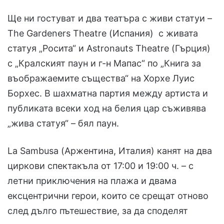
Ще ни гостуват и два театъра с живи статуи –
The Gardeners Theatre (Испания) с живата
статуя „Росита“ и Astronauts Theatre (Гърция)
с „Кралският паун и г-н Мапас“ по „Книга за
въображаемите същества“ на Хорхе Луис
Борхес. В шахматна партия между артиста и
публиката всеки ход на белия цар съживява
„жива статуя“ – бял паун.
La Sambusa (Аржентина, Италия) канят на два
циркови спектакъла от 17:00 и 19:00 ч. – с
летни приключения на плажа и двама
ексцентрични герои, които се срещат отново
след дълго пътешествие, за да споделят