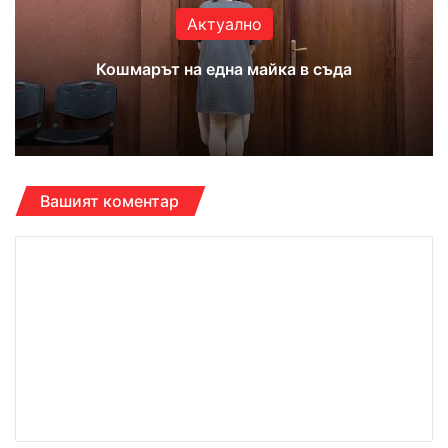
Актуално
Кошмарът на една майка в съда
Вашият коментар
К
о
м
е
н
т
а