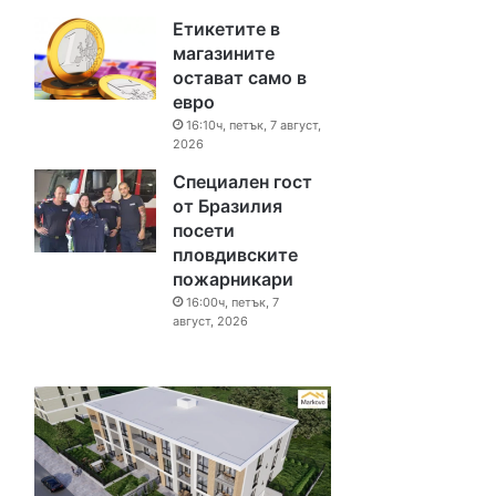
Етикетите в
магазините
остават само в
евро
16:10ч, петък, 7 август,
2026
Специален гост
от Бразилия
посети
пловдивските
пожарникари
16:00ч, петък, 7
август, 2026