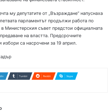
ечта му депутатите от „Възраждане“ напуснаха
клетвата парламентът продължи работа по
а в Министерския съвет предстои официалната
предаване на властта. Предсрочните
 избори са насрочени за 19 април.
кадър
dIn
Tumblr
Reddit
Skype
р