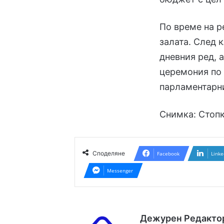
По време на р
залата. След 
дневния ред, 
церемония по 
парламентарни
Снимка: Стоп
Споделяне
Facebook
Linke
Messenger
Дежурен Редакто