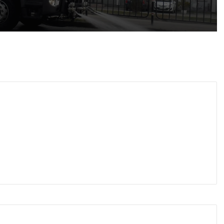
График за миенето на пловдивските улици от 10 до 14 август
 2026
айка в съда
 2026
иззети в Пловдивско за месец
 2026
ловдив (07.08– 13.08)
 2026