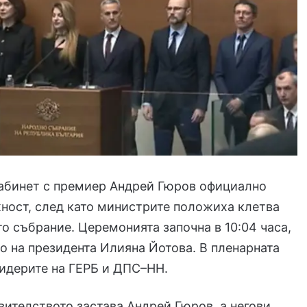
абинет с премиер Андрей Гюров официално
ност, след като министрите положиха клетва
о събрание. Церемонията започна в 10:04 часа,
о на президента Илияна Йотова. В пленарната
лидерите на ГЕРБ и ДПС–НН.
вителството застава Андрей Гюров, а негови