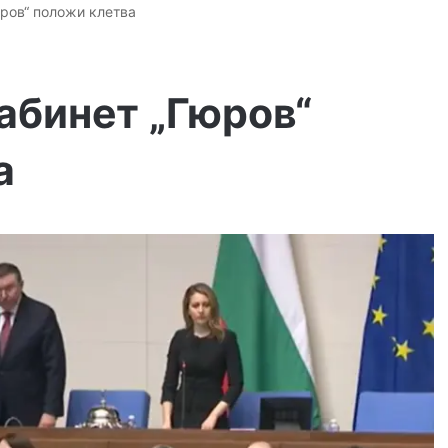
ров“ положи клетва
абинет „Гюров“
а