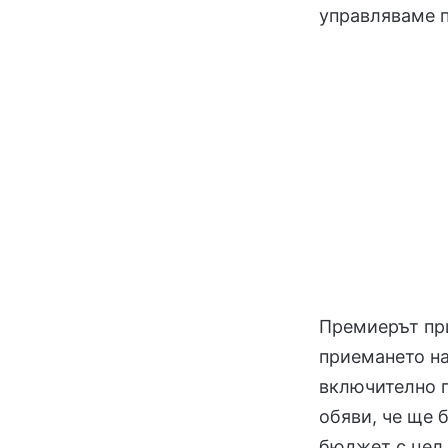
управляваме п
Премиерът при
приемането н
включително п
обяви, че ще 
бюджет с цел 