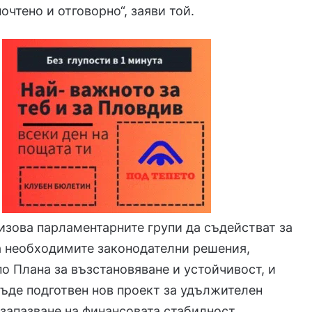
очтено и отговорно“, заяви той.
зова парламентарните групи да съдействат за
а необходимите законодателни решения,
о Плана за възстановяване и устойчивост, и
бъде подготвен нов проект за удължителен
запазване на финансовата стабилност.