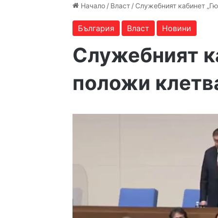
Начало
/
Власт
/
Служебният кабинет „Гю
България
Власт
Новини
Служебният к
положи клетв