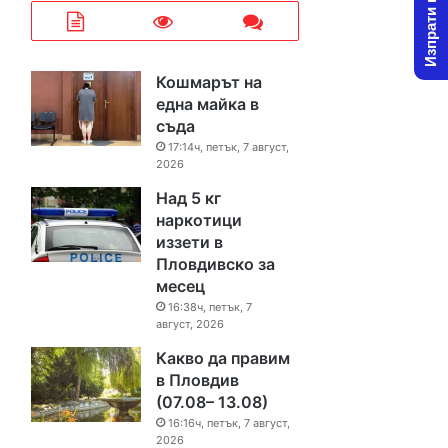
Изпрати новина
Кошмарът на
една майка в
съда
17:14ч, петък, 7 август,
2026
Над 5 кг
наркотици
иззети в
Пловдивско за
месец
16:38ч, петък, 7
август, 2026
Какво да правим
в Пловдив
(07.08– 13.08)
16:16ч, петък, 7 август,
2026