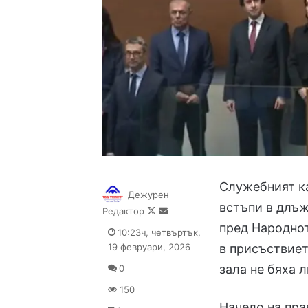
Служебният к
Дежурен
встъпи в длъж
Follow
Send
Редактор
on
an
пред Народнот
10:23ч, четвъртък,
X
email
19 февруари, 2026
в присъствиет
зала не бяха 
0
150
Начело на пра