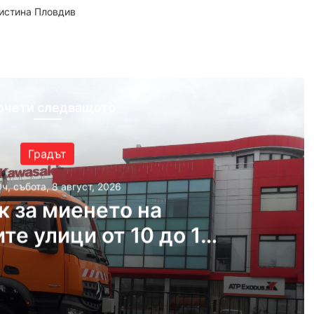
аистина Пловдив
ram
очети следващото
Градът
ч, събота, 8 август, 2026
к за миенето на
те улици от 10 до 14
август
т, 2026