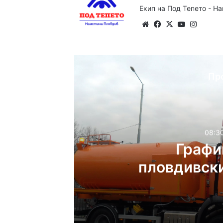
Екип на Под Тепето - Н
Website
Facebook
X
YouTube
Instag
Пр
08:30
Графи
пловдивски
08:30ч, събота, 8 авгус