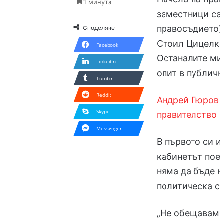
1 минута
заместници са
правосъдието)
Споделяне
Стоил Цицелко
Facebook
Останалите м
LinkedIn
опит в публич
Tumblr
Reddit
Андрей Гюров
Skype
правителство
Messenger
В първото си 
кабинетът пое
няма да бъде н
политическа с
„Не обещаваме