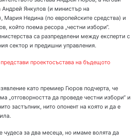
 Андрей Янкулов (и министър на
, Мария Недина (по европейските средства) и
в, който поема ресора „честни избори“.
инистерства са разпределени между експерти с
ния сектор и предишни управления.
 представи проектосъстава на бъдещото
изявление като премиер Гюров подчерта, че
ма „отговорността да проведе честни избори“ и
ито застъпник, нито опонент на която и да е
ила.
 чудеса за два месеца, но имаме волята да