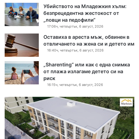
Убийството на Младежкия хълм:
безпрецедентна жестокост от
„ловци на педофили“
17:06ч, четвъртък, 6 август, 2026
Оставиха в ареста мъж, обвинен в
отвличането на жена си и детето им
16:40ч, четвъртък, 6 август, 2026
„Sharenting“ или как с една снимка
от плажа излагаме детето си на
риск
16:15ч, четвъртък, 6 август, 2026