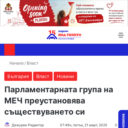
Търсене ...
Switch skin
М
Начало
/
Власт
България
Власт
Новини
Парламентарната група на
МЕЧ преустановява
съществуването си
Follow
Send
Дежурен Редактор
07:46ч, петък, 21 март, 2025
0