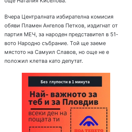
още Наталия Киселова.
Вчера Централната избирателна комисия
обяви Пламен Ангелов Петков, издигнат от
партия МЕЧ, за народен представител в 51-
вото Народно събрание. Той ще заеме
мястото на Самуил Славов, но още не е
положил клетва като депутат.