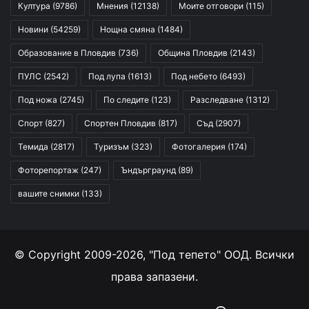
Култура
(9786)
Мнения
(12138)
Моите отговори
(115)
Новини
(54259)
Нощна смяна
(1484)
Образование в Пловдив
(736)
Община Пловдив
(2143)
ПУЛС
(2542)
Под лупа
(1613)
Под небето
(6493)
Под ножа
(2745)
По следите
(123)
Разследване
(1312)
Спорт
(827)
Спортен Пловдив
(817)
Съд
(2907)
Темида
(2817)
Туризъм
(323)
Фотогалерия
(174)
Фоторепортаж
(247)
Ъндърграунд
(89)
вашите снимки
(133)
© Copyright 2009-2026, "Под тепето" ООД. Всички
права запазени.