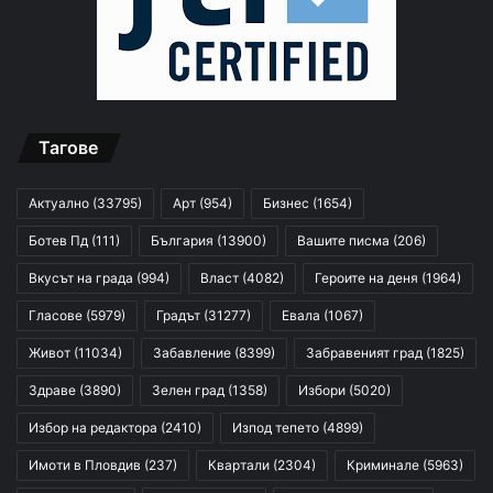
Тагове
Актуално
(33795)
Арт
(954)
Бизнес
(1654)
Ботев Пд
(111)
България
(13900)
Вашите писма
(206)
Вкусът на града
(994)
Власт
(4082)
Героите на деня
(1964)
Гласове
(5979)
Градът
(31277)
Евала
(1067)
Живот
(11034)
Забавление
(8399)
Забравеният град
(1825)
Здраве
(3890)
Зелен град
(1358)
Избори
(5020)
Избор на редактора
(2410)
Изпод тепето
(4899)
Имоти в Пловдив
(237)
Квартали
(2304)
Криминале
(5963)