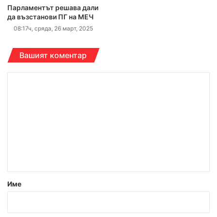
Парламентът решава дали
да възстанови ПГ на МЕЧ
08:17ч, сряда, 26 март, 2025
Вашият коментар
К
о
м
е
н
т
а
р
Име
:
*