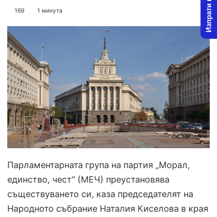
Изпрати новина
on
an
169
1 минута
X
email
Парламентарната група на партия „Морал,
единство, чест“ (МЕЧ) преустановява
съществуването си, каза председателят на
Народното събрание Наталия Киселова в края