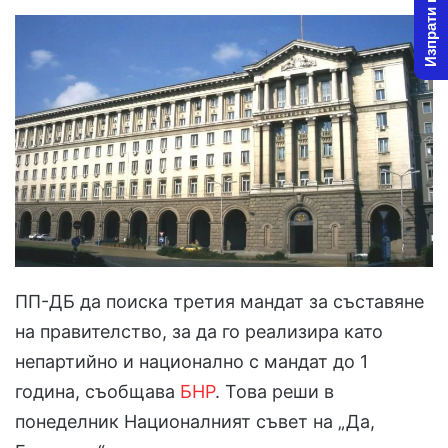
Изпрати новина
ПП-ДБ да поиска третия мандат за съставяне
на правителство, за да го реализира като
непартийно и национално с мандат до 1
година, съобщава
БНР
. Това реши в
понеделник Националният съвет на „Да,