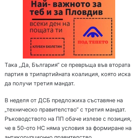
Така „Да, България“ се превръща във втората
партия в трипартийната коалиция, която иска
да получи третия мандат.
В неделя от ДСБ предложиха съставяне на
„техническо правителство“ с третия мандат.
Ръководството на ПП обаче излезе с позиция,
че в 50-ото НС няма условия за формиране на
антикорупционно правителство.