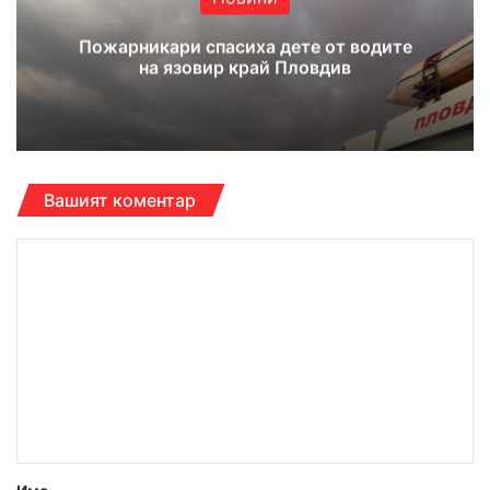
Пожарникари спасиха дете от водите
на язовир край Пловдив
Вашият коментар
К
о
м
е
н
т
а
р