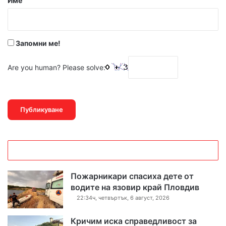
Име
:
*
Запомни ме!
Are you human? Please solve:
Пожарникари спасиха дете от
водите на язовир край Пловдив
22:34ч, четвъртък, 6 август, 2026
Кричим иска справедливост за