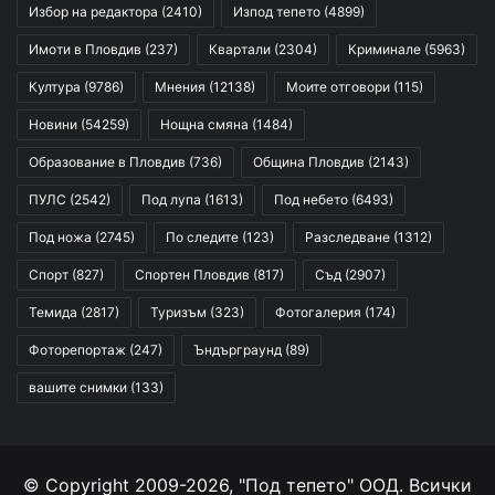
Избор на редактора
(2410)
Изпод тепето
(4899)
Имоти в Пловдив
(237)
Квартали
(2304)
Криминале
(5963)
Култура
(9786)
Мнения
(12138)
Моите отговори
(115)
Новини
(54259)
Нощна смяна
(1484)
Образование в Пловдив
(736)
Община Пловдив
(2143)
ПУЛС
(2542)
Под лупа
(1613)
Под небето
(6493)
Под ножа
(2745)
По следите
(123)
Разследване
(1312)
Спорт
(827)
Спортен Пловдив
(817)
Съд
(2907)
Темида
(2817)
Туризъм
(323)
Фотогалерия
(174)
Фоторепортаж
(247)
Ъндърграунд
(89)
вашите снимки
(133)
© Copyright 2009-2026, "Под тепето" ООД. Всички