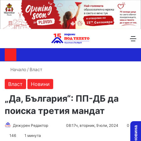
Търсене ...
Switch skin
М
Начало
/
Власт
Власт
Новини
„Да, България“: ПП-ДБ да
поиска третия мандат
Follow
Send
Дежурен Редактор
08:17ч, вторник, 9 юли, 2024
0
on
an
146
1 минута
X
email