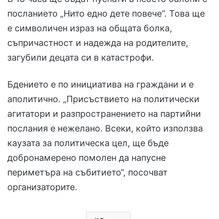
посланието „Нито едно дете повече“. Това ще
е символичен израз на общата болка,
съпричастност и надежда на родителите,
загубили децата си в катастрофи.
Бдението е по инициатива на граждани и е
аполитично. „Присъствието на политически
агитатори и разпространението на партийни
послания е нежелано. Всеки, който използва
каузата за политическа цел, ще бъде
добронамерено помолен да напусне
периметъра на събитието“, посочват
организаторите.