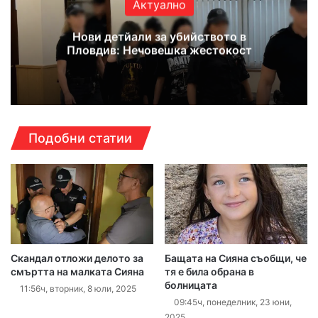
Актуално
Нови детйали за убийството в
Пловдив: Нечовешка жестокост
Подобни статии
Скандал отложи делото за
Бащата на Сияна съобщи, че
смъртта на малката Сияна
тя е била обрана в
болницата
11:56ч, вторник, 8 юли, 2025
09:45ч, понеделник, 23 юни,
2025