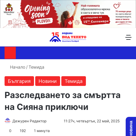
Търсене ...
Switch skin
М
Начало
/
Темида
България
Новини
Темида
Разследването за смъртта
на Сияна приключи
Follow
Send
Дежурен Редактор
11:27ч, четвъртък, 22 май, 2025
on
an
0
192
1 минута
X
email