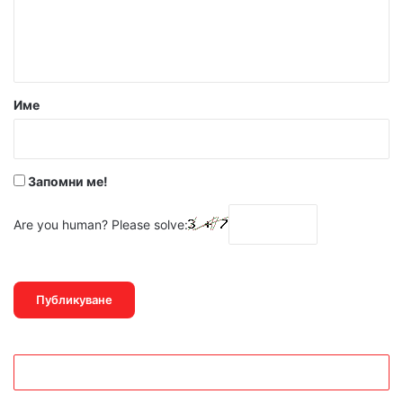
н
т
а
р
Име
:
*
Запомни ме!
Are you human? Please solve: