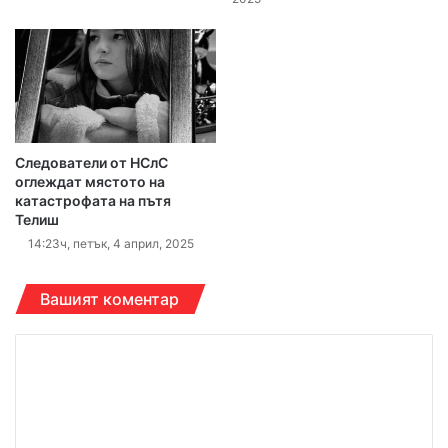
Следователи от НСлС
оглеждат мястото на
катастрофата на пътя
Телиш
14:23ч, петък, 4 април, 2025
Вашият коментар
К
о
м
е