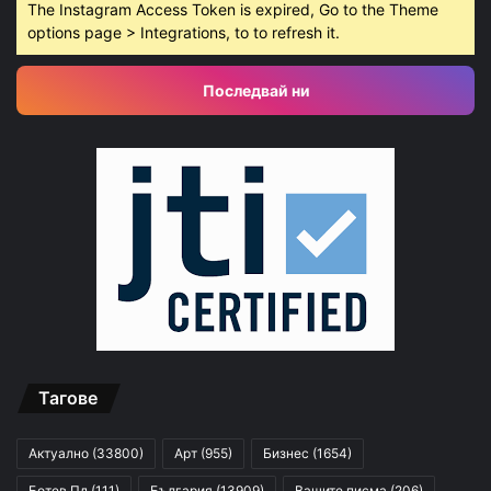
The Instagram Access Token is expired, Go to the Theme
options page > Integrations, to to refresh it.
Последвай ни
Тагове
Актуално
(33800)
Арт
(955)
Бизнес
(1654)
Ботев Пд
(111)
България
(13909)
Вашите писма
(206)