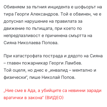
Обивняем за пътния инцидента е шофьорът на
тира Георги Александров. Той е обвинен, че е
допуснал нарушение на правилата за
движение по пътищата, при което по
непредпазливост е причинена смъртта на
Сияна Николаева Попова.
При катастрофата пострада и дядото на Сияна
– главен пожарникар Георги Ламбев.
Той оцеля, но днес е „инвалид – ментално и
физически“, пише Николай Попов.
„Ние сме в Ада, а убийците са невинни заради
вратички в закона“ (ВИДЕО)