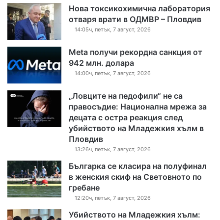
Нова токсикохимична лаборатория
отваря врати в ОДМВР – Пловдив
14:05ч, петък, 7 август, 2026
Meta получи рекордна санкция от
942 млн. долара
14:00ч, петък, 7 август, 2026
„Ловците на педофили“ не са
правосъдие: Национална мрежа за
децата с остра реакция след
убийството на Младежкия хълм в
Пловдив
13:26ч, петък, 7 август, 2026
Българка се класира на полуфинал
в женския скиф на Световното по
гребане
12:20ч, петък, 7 август, 2026
Убийството на Младежкия хълм: