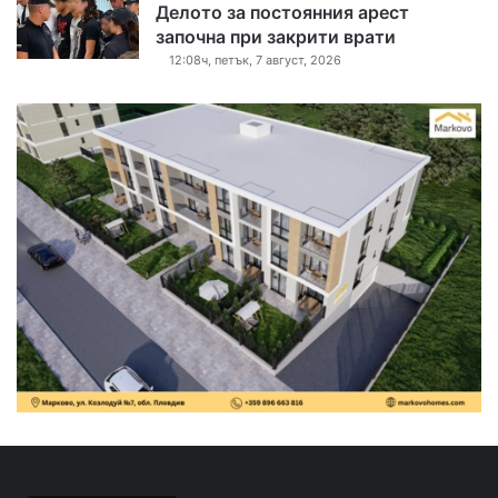
Делото за постоянния арест
започна при закрити врати
12:08ч, петък, 7 август, 2026