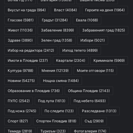
Вкусът на града
(994)
Власт
(4084)
Героите на деня
(1964)
Гласове
(5981)
Градът
(31284)
Евала
(1068)
Живот
(11036)
Забавление
(8399)
Забравеният град
(1825)
Здраве
(3890)
Зелен град
(1358)
Избори
(5021)
Избор на редактора
(2412)
Изпод тепето
(4899)
Имоти в Пловдив
(237)
Квартали
(2304)
Криминале
(5969)
Култура
(9788)
Мнения
(12139)
Моите отговори
(115)
Новини
(54275)
Нощна смяна
(1484)
Образование в Пловдив
(736)
Община Пловдив
(2143)
ПУЛС
(2542)
Под лупа
(1613)
Под небето
(6493)
Под ножа
(2745)
По следите
(123)
Разследване
(1313)
Спорт
(827)
Спортен Пловдив
(818)
Съд
(2909)
Темида
(2819)
Туризъм
(323)
Фотогалерия
(174)