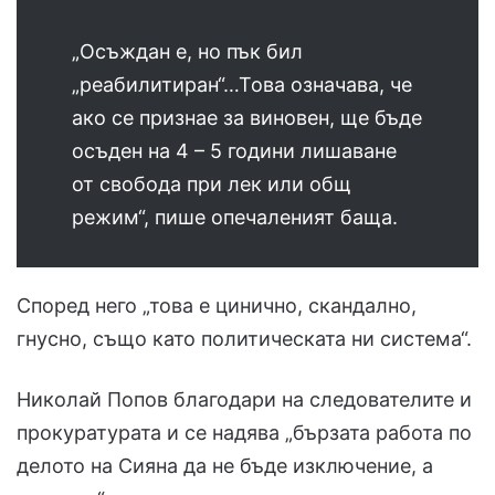
„Осъждан е, но пък бил
„реабилитиран“…Това означава, че
ако се признае за виновен, ще бъде
осъден на 4 – 5 години лишаване
от свобода при лек или общ
режим“, пише опечаленият баща.
Според него „това е цинично, скандално,
гнусно, също като политическата ни система“.
Николай Попов благодари на следователите и
прокуратурата и се надява „бързата работа по
делото на Сияна да не бъде изключение, а