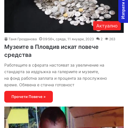
Изпрати новина
Актуално
Таня Грозданова
09:56ч, сряда, 11 януари, 2023
2
263
Музеите в Пловдив искат повече
средства
Работещите в сферата настояват за увеличение на
стандарта за издръжка на галериите и музеите,
на фонд работна заплата и процента за прослужено
време. Обявена е стачна готовност
Прочети Повече »