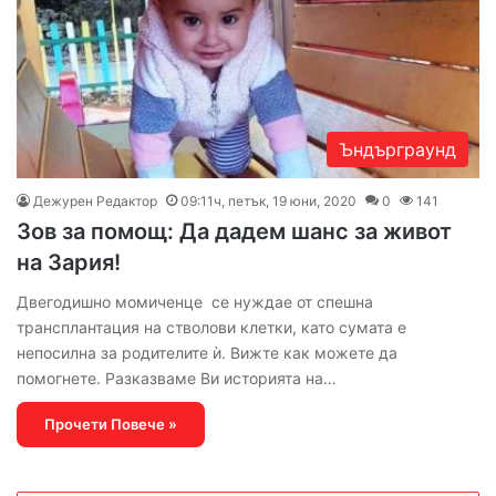
Ъндърграунд
Дежурен Редактор
09:11ч, петък, 19 юни, 2020
0
141
Зов за помощ: Да дадем шанс за живот
на Зария!
Двегодишно момиченце се нуждае от спешна
трансплантация на стволови клетки, като сумата е
непосилна за родителите ѝ. Вижте как можете да
помогнете. Разказваме Ви историята на…
Прочети Повече »