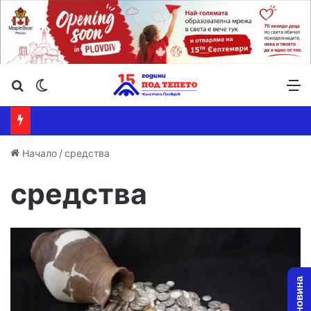
Търсене ...
Switch skin
М
Начало
/
средства
средства