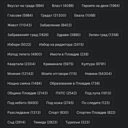
Вкусът на града
(994)
Власт
(4086)
Героите на деня
(1964)
Гласове
(5984)
Градът
(31300)
Евала
(1068)
Живот
(11043)
Забавление
(8402)
Забравеният град
(1826)
Здраве
(3890)
Зелен град
(1358)
Избори
(5022)
Избор на редактора
(2415)
Изпод тепето
(4900)
Имоти в Пловдив
(238)
Квартали
(2304)
Криминале
(5975)
Култура
(9791)
Мнения
(12142)
Моите отговори
(115)
Новини
(54304)
Нощна смяна
(1484)
Образование в Пловдив
(736)
Община Пловдив
(2143)
ПУЛС
(2542)
Под лупа
(1613)
Под небето
(6493)
Под ножа
(2745)
По следите
(123)
Разследване
(1313)
Спорт
(830)
Спортен Пловдив
(822)
Съд
(2914)
Темида
(2823)
Туризъм
(323)