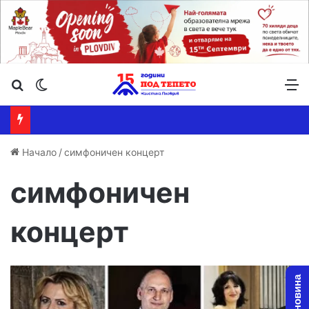
Търсене ...
Switch skin
М
Начало
/
симфоничен концерт
симфоничен
концерт