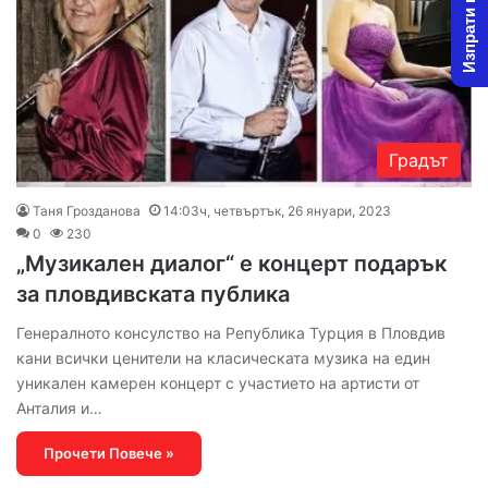
Изпрати новина
Градът
Таня Грозданова
14:03ч, четвъртък, 26 януари, 2023
0
230
„Музикален диалог“ е концерт подарък
за пловдивската публика
Генералното консулство на Република Турция в Пловдив
кани всички ценители на класическата музика на един
уникален камерен концерт с участието на артисти от
Анталия и…
Прочети Повече »