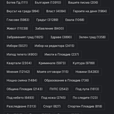
Ботев Пд
(111)
България
(13910)
Вашите писма
(206)
Вкусът на града
(994)
Власт
(4084)
Героите на деня
(1964)
Гласове
(5983)
Градът
(31289)
Евала
(1068)
Живот
(11038)
Забавление
(8400)
Забравеният град
(1825)
Здраве
(3890)
Зелен град
(1358)
Избори
(5021)
Избор на редактора
(2415)
Изпод тепето
(4900)
Имоти в Пловдив
(237)
Квартали
(2304)
Криминале
(5973)
Култура
(9789)
Мнения
(12142)
Моите отговори
(115)
Новини
(54283)
Нощна смяна
(1484)
Образование в Пловдив
(736)
Община Пловдив
(2143)
ПУЛС
(2542)
Под лупа
(1613)
Под небето
(6493)
Под ножа
(2745)
По следите
(123)
Разследване
(1313)
Спорт
(827)
Спортен Пловдив
(818)