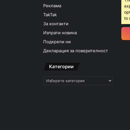
Реклама
ex
opt
TakTak
to 
За контакти
Изпрати новина
Подкрепи ни
Декларация за поверителност
Категории
Категории