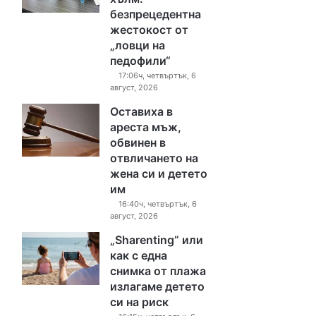
безпрецедентна
жестокост от
„ловци на
педофили“
17:06ч, четвъртък, 6
август, 2026
Оставиха в
ареста мъж,
обвинен в
отвличането на
жена си и детето
им
16:40ч, четвъртък, 6
август, 2026
„Sharenting“ или
как с една
снимка от плажа
излагаме детето
си на риск