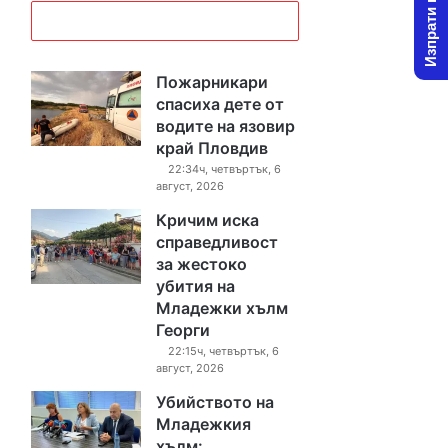
Изпрати новина
Пожарникари
спасиха дете от
водите на язовир
край Пловдив
22:34ч, четвъртък, 6
август, 2026
Кричим иска
справедливост
за жестоко
убития на
Младежки хълм
Георги
22:15ч, четвъртък, 6
август, 2026
Убийството на
Младежкия
хълм: