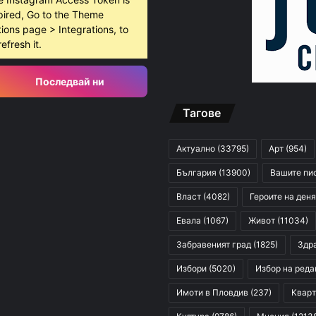
pired, Go to the Theme
ions page > Integrations, to
refresh it.
Последвай ни
Тагове
Актуално
(33795)
Арт
(954)
България
(13900)
Вашите пи
Власт
(4082)
Героите на деня
Евала
(1067)
Живот
(11034)
Забравеният град
(1825)
Здр
Избори
(5020)
Избор на реда
Имоти в Пловдив
(237)
Кварт