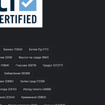
Бизнес
(1654)
Ботев Пд
(111)
сма
(206)
Вкусът на града
(994)
(1964)
Гласове
(5979)
Градът
(31277)
Забавление
(8399)
аве
(3890)
Зелен град
(1358)
ктора
(2410)
Изпод тепето
(4899)
али
(2304)
Криминале
(5963)