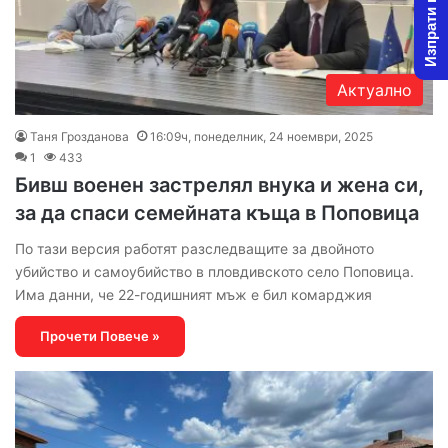
Изпрати новина
Актуално
Таня Грозданова
16:09ч, понеделник, 24 ноември, 2025
1
433
Бивш военен застрелял внука и жена си,
за да спаси семейната къща в Поповица
По тази версия работят разследващите за двойното
убийство и самоубийство в пловдивското село Поповица.
Има данни, че 22-годишният мъж е бил комарджия
Прочети Повече »