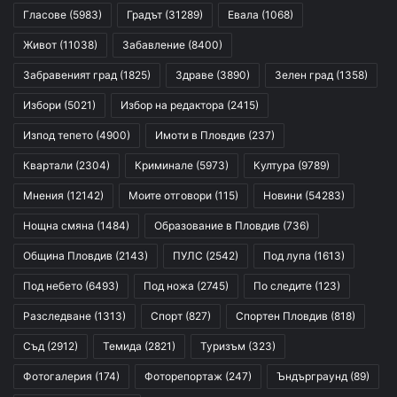
Гласове
(5983)
Градът
(31289)
Евала
(1068)
Живот
(11038)
Забавление
(8400)
Забравеният град
(1825)
Здраве
(3890)
Зелен град
(1358)
Избори
(5021)
Избор на редактора
(2415)
Изпод тепето
(4900)
Имоти в Пловдив
(237)
Квартали
(2304)
Криминале
(5973)
Култура
(9789)
Мнения
(12142)
Моите отговори
(115)
Новини
(54283)
Нощна смяна
(1484)
Образование в Пловдив
(736)
Община Пловдив
(2143)
ПУЛС
(2542)
Под лупа
(1613)
Под небето
(6493)
Под ножа
(2745)
По следите
(123)
Разследване
(1313)
Спорт
(827)
Спортен Пловдив
(818)
Съд
(2912)
Темида
(2821)
Туризъм
(323)
Фотогалерия
(174)
Фоторепортаж
(247)
Ъндърграунд
(89)