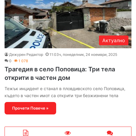
Актуално
Дежурен Редактор
11:03ч, понеделник, 24 ноември, 2025
0
1 078
Трагедия в село Поповица: Три тела
открити в частен дом
Тежък инцидент е станал в пловдивското село Поповица,
където в частен имот са открити три безжизнени тела
Прочети Повече »