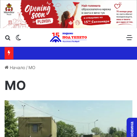
Търсене ...
Switch skin
М
Начало
/
МО
МО