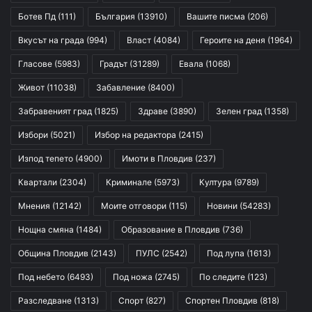
Ботев Пд
(111)
България
(13910)
Вашите писма
(206)
Вкусът на града
(994)
Власт
(4084)
Героите на деня
(1964)
Гласове
(5983)
Градът
(31289)
Евала
(1068)
Живот
(11038)
Забавление
(8400)
Забравеният град
(1825)
Здраве
(3890)
Зелен град
(1358)
Избори
(5021)
Избор на редактора
(2415)
Изпод тепето
(4900)
Имоти в Пловдив
(237)
Квартали
(2304)
Криминале
(5973)
Култура
(9789)
Мнения
(12142)
Моите отговори
(115)
Новини
(54283)
Нощна смяна
(1484)
Образование в Пловдив
(736)
Община Пловдив
(2143)
ПУЛС
(2542)
Под лупа
(1613)
Под небето
(6493)
Под ножа
(2745)
По следите
(123)
Разследване
(1313)
Спорт
(827)
Спортен Пловдив
(818)