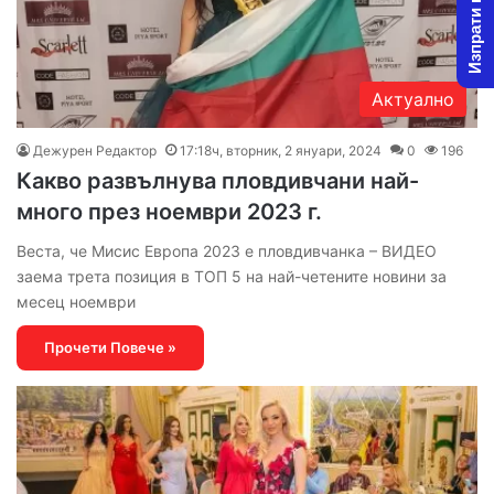
Изпрати новина
Актуално
Дежурен Редактор
17:18ч, вторник, 2 януари, 2024
0
196
Какво развълнува пловдивчани най-
много през ноември 2023 г.
Веста, че Мисис Европа 2023 е пловдивчанка – ВИДЕО
заема трета позиция в ТОП 5 на най-четените новини за
месец ноември
Прочети Повече »