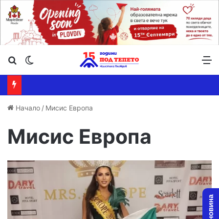
Търсене ...
Switch skin
М
Начало
/
Мисис Европа
Мисис Европа