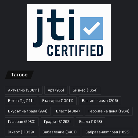
Тагове
Актуално
(33811)
Арт
(955)
Бизнес
(1654)
Ботев Пд
(111)
България
(13911)
Вашите писма
(206)
Вкусът на града
(994)
Власт
(4084)
Героите на деня
(1964)
Гласове
(5983)
Градът
(31292)
Евала
(1068)
Живот
(11039)
Забавление
(8401)
Забравеният град
(1825)