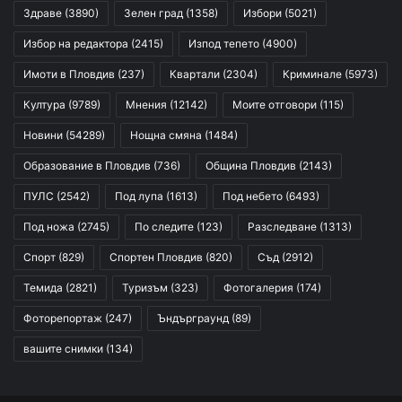
Здраве
(3890)
Зелен град
(1358)
Избори
(5021)
Избор на редактора
(2415)
Изпод тепето
(4900)
Имоти в Пловдив
(237)
Квартали
(2304)
Криминале
(5973)
Култура
(9789)
Мнения
(12142)
Моите отговори
(115)
Новини
(54289)
Нощна смяна
(1484)
Образование в Пловдив
(736)
Община Пловдив
(2143)
ПУЛС
(2542)
Под лупа
(1613)
Под небето
(6493)
Под ножа
(2745)
По следите
(123)
Разследване
(1313)
Спорт
(829)
Спортен Пловдив
(820)
Съд
(2912)
Темида
(2821)
Туризъм
(323)
Фотогалерия
(174)
Фоторепортаж
(247)
Ъндърграунд
(89)
вашите снимки
(134)