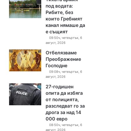
под водата:
Рибите, без
които Гребният
канал нямаше да
е същият
09:50ч, четвъртък, 6
август, 2026
Отбелязваме
Преображение
Господне
09:08ч, четвъртък, 6
август, 2026
27-годишен
опита да избяга
от полицията,
разследват го за
дрога за над 14
000 евро
08:50ч, четвъртък, 6
август, 2026