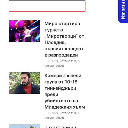
Изпрати новина
Миро стартира
турнето
„Миротворци“ от
Пловдив,
първият концерт
е разпродаден
10:02ч, четвъртък, 6
август, 2026
Камери заснели
група от 10-15
тийнейджъри
преди
убийството на
Младежкия хълм
10:00ч, четвъртък, 6
август, 2026
Тихата армия