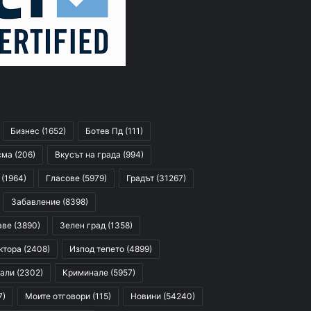
Бизнес
(1652)
Ботев Пд
(111)
сма
(206)
Вкусът на града
(994)
(1964)
Гласове
(5979)
Градът
(31267)
Забавление
(8398)
аве
(3890)
Зелен град
(1358)
ктора
(2408)
Изпод тепето
(4899)
али
(2302)
Криминале
(5957)
7)
Моите отговори
(115)
Новини
(54240)