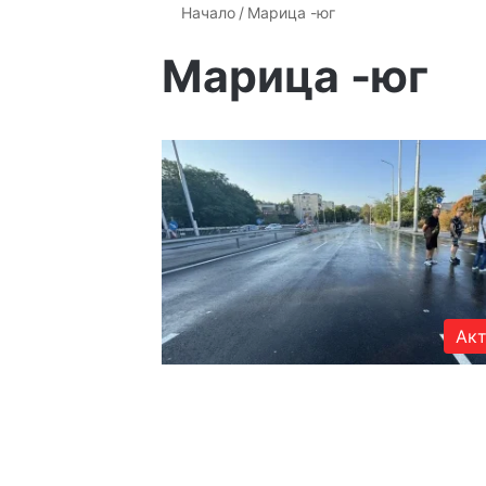
Начало
/
Марица -юг
Марица -юг
Акт