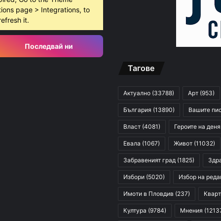
ions page > Integrations, to
refresh it.
Последвай ни
Тагове
Актуално
(33788)
Арт
(953)
България
(13890)
Вашите пи
Власт
(4081)
Героите на деня
Евала
(1067)
Живот
(11032)
Забравеният град
(1825)
Здр
Избори
(5020)
Избор на реда
Имоти в Пловдив
(237)
Кварт
Култура
(9784)
Мнения
(1213