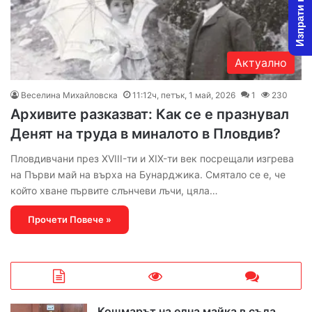
Изпрати новина
Актуално
Веселина Михайловска
11:12ч, петък, 1 май, 2026
1
230
Архивите разказват: Как се е празнувал
Денят на труда в миналото в Пловдив?
Пловдивчани през XVIII-ти и XIX-ти век посрещали изгрева
на Първи май на върха на Бунарджика. Смятало се е, че
който хване първите слънчеви лъчи, цяла…
Прочети Повече »
Кошмарът на една майка в съда