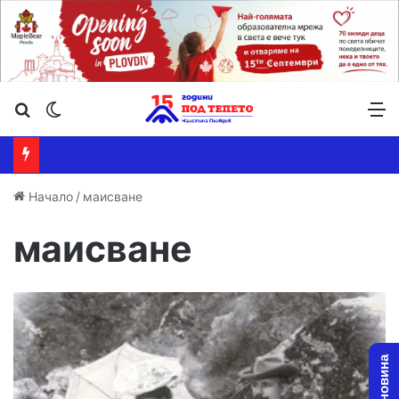
Търсене ...
Switch skin
М
Начало
/
маисване
маисване