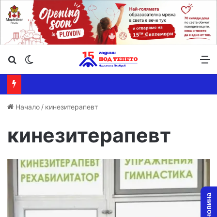
Търсене ...
Switch skin
М
Начало
/
кинезитерапевт
кинезитерапевт