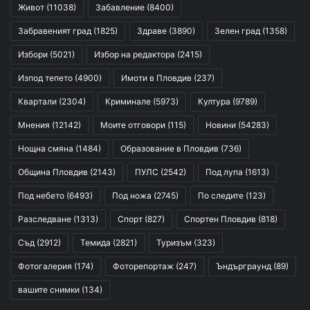
Живот
(11038)
Забавление
(8400)
Забравеният град
(1825)
Здраве
(3890)
Зелен град
(1358)
Избори
(5021)
Избор на редактора
(2415)
Изпод тепето
(4900)
Имоти в Пловдив
(237)
Квартали
(2304)
Криминале
(5973)
Култура
(9789)
Мнения
(12142)
Моите отговори
(115)
Новини
(54283)
Нощна смяна
(1484)
Образование в Пловдив
(736)
Община Пловдив
(2143)
ПУЛС
(2542)
Под лупа
(1613)
Под небето
(6493)
Под ножа
(2745)
По следите
(123)
Разследване
(1313)
Спорт
(827)
Спортен Пловдив
(818)
Съд
(2912)
Темида
(2821)
Туризъм
(323)
Фотогалерия
(174)
Фоторепортаж
(247)
Ъндърграунд
(89)
вашите снимки
(134)