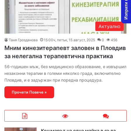
Изпрати новина
Актуално
Таня Грозданова
15:00ч, петък, 15 август, 2025
0
456
Мним кинезитерапевт заловен в Пловдив
за нелегална терапевтична практика
56-годишен мъж, без медицинско образование, е извършил
незаконни терапии в големи няколко града, включително
Пловдив, и е задържан при поредна процедура.
Прочети Повече »
Кошмарът на една майка в съда