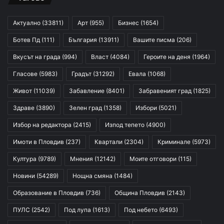
Актуално
(33811)
Арт
(955)
Бизнес
(1654)
Ботев Пд
(111)
България
(13911)
Вашите писма
(206)
Вкусът на града
(994)
Власт
(4084)
Героите на деня
(1964)
Гласове
(5983)
Градът
(31292)
Евала
(1068)
Живот
(11039)
Забавление
(8401)
Забравеният град
(1825)
Здраве
(3890)
Зелен град
(1358)
Избори
(5021)
Избор на редактора
(2415)
Изпод тепето
(4900)
Имоти в Пловдив
(237)
Квартали
(2304)
Криминале
(5973)
Култура
(9789)
Мнения
(12142)
Моите отговори
(115)
Новини
(54289)
Нощна смяна
(1484)
Образование в Пловдив
(736)
Община Пловдив
(2143)
ПУЛС
(2542)
Под лупа
(1613)
Под небето
(6493)