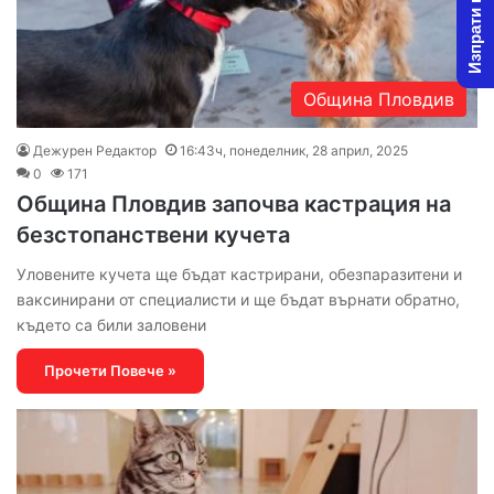
Изпрати новина
Община Пловдив
Дежурен Редактор
16:43ч, понеделник, 28 април, 2025
0
171
Община Пловдив започва кастрация на
безстопанствени кучета
Уловените кучета ще бъдат кастрирани, обезпаразитени и
ваксинирани от специалисти и ще бъдат върнати обратно,
където са били заловени
Прочети Повече »