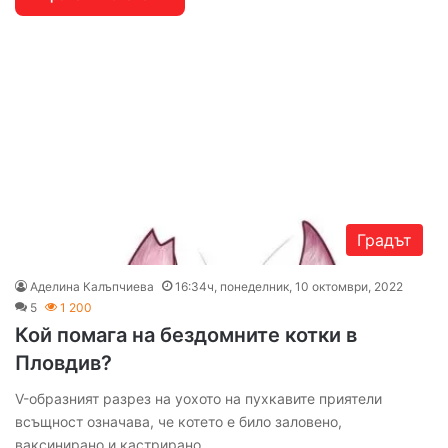
Градът
Аделина Калъпчиева
16:34ч, понеделник, 10 октомври, 2022
5
1 200
Кой помага на бездомните котки в
Пловдив?
V-образният разрез на уохото на пухкавите приятели
всъщност означава, че котето е било заловено,
ваксинирано и кастрирано