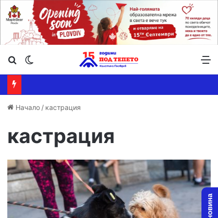
Търсене ...
Switch skin
М
Начало
/
кастрация
кастрация