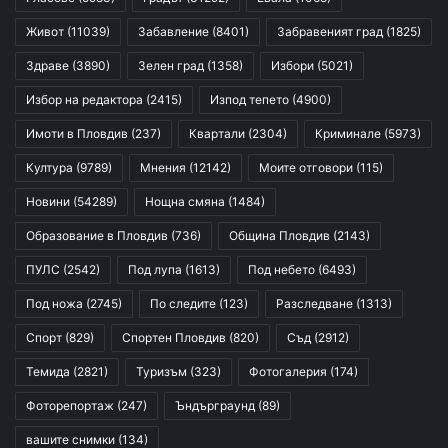
Живот
(11039)
Забавление
(8401)
Забравеният град
(1825)
Здраве
(3890)
Зелен град
(1358)
Избори
(5021)
Избор на редактора
(2415)
Изпод тепето
(4900)
Имоти в Пловдив
(237)
Квартали
(2304)
Криминале
(5973)
Култура
(9789)
Мнения
(12142)
Моите отговори
(115)
Новини
(54289)
Нощна смяна
(1484)
Образование в Пловдив
(736)
Община Пловдив
(2143)
ПУЛС
(2542)
Под лупа
(1613)
Под небето
(6493)
Под ножа
(2745)
По следите
(123)
Разследване
(1313)
Спорт
(829)
Спортен Пловдив
(820)
Съд
(2912)
Темида
(2821)
Туризъм
(323)
Фотогалерия
(174)
Фоторепортаж
(247)
Ъндърграунд
(89)
вашите снимки
(134)