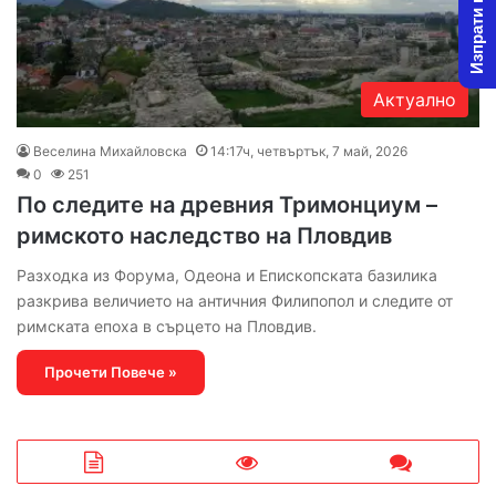
Изпрати новина
Актуално
Веселина Михайловска
14:17ч, четвъртък, 7 май, 2026
0
251
По следите на древния Тримонциум –
римското наследство на Пловдив
Разходка из Форума, Одеона и Епископската базилика
разкрива величието на античния Филипопол и следите от
римската епоха в сърцето на Пловдив.
Прочети Повече »