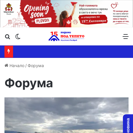
Търсене ...
Switch skin
М
Начало
/
Форума
Форума