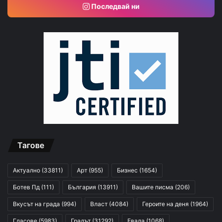
Последвай ни
Тагове
Актуално
(33811)
Арт
(955)
Бизнес
(1654)
Ботев Пд
(111)
България
(13911)
Вашите писма
(206)
Вкусът на града
(994)
Власт
(4084)
Героите на деня
(1964)
Гласове
(5983)
Градът
(31292)
Евала
(1068)