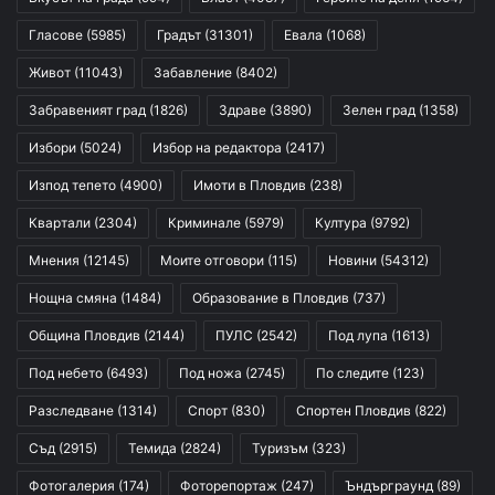
Гласове
(5985)
Градът
(31301)
Евала
(1068)
Живот
(11043)
Забавление
(8402)
Забравеният град
(1826)
Здраве
(3890)
Зелен град
(1358)
Избори
(5024)
Избор на редактора
(2417)
Изпод тепето
(4900)
Имоти в Пловдив
(238)
Квартали
(2304)
Криминале
(5979)
Култура
(9792)
Мнения
(12145)
Моите отговори
(115)
Новини
(54312)
Нощна смяна
(1484)
Образование в Пловдив
(737)
Община Пловдив
(2144)
ПУЛС
(2542)
Под лупа
(1613)
Под небето
(6493)
Под ножа
(2745)
По следите
(123)
Разследване
(1314)
Спорт
(830)
Спортен Пловдив
(822)
Съд
(2915)
Темида
(2824)
Туризъм
(323)
Фотогалерия
(174)
Фоторепортаж
(247)
Ъндърграунд
(89)