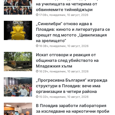
на училищата на четирима от
обвиняемите тийнейджъри
17:08ч, понеделник, 10 август, 2026
„Синелибри“ отново идва в
Пловдив: киното и литературата се
срещат под мотото „Цивилизация
на зрелището“
16:38ч, понеделник, 10 август, 2026
Искат отговори и реакция от
общината след убийството на
Младежкия хълм
16:29ч, понеделник, 10 август, 2026
„Прогресивна България“ изгражда
структури в Пловдив: вече има
организации в четири района
15:33ч, понеделник, 10 август, 2026
В Пловдив заработи лаборатория
за изследване на наркотични проби