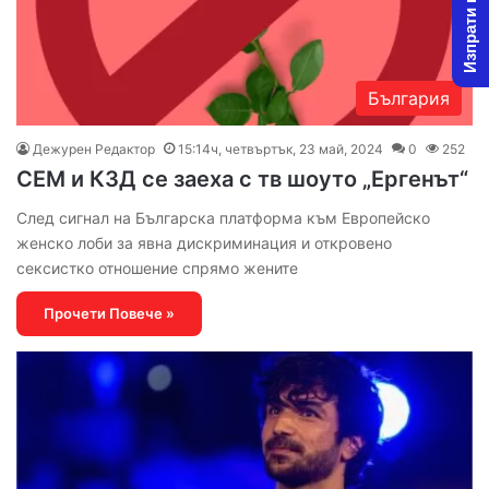
Изпрати новина
България
Дежурен Редактор
15:14ч, четвъртък, 23 май, 2024
0
252
СЕМ и КЗД се заеха с тв шоуто „Ергенът“
След сигнал на Българска платформа към Европейско
женско лоби за явна дискриминация и откровено
сексистко отношение спрямо жените
Прочети Повече »