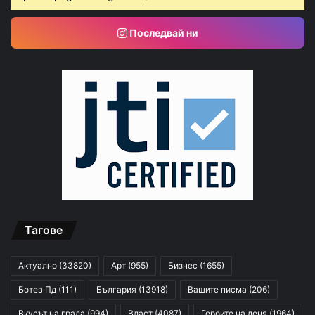
Последвай ни
Тагове
Актуално
(33820)
Арт
(955)
Бизнес
(1655)
Ботев Пд
(111)
България
(13918)
Вашите писма
(206)
Вкусът на града
(994)
Власт
(4087)
Героите на деня
(1964)