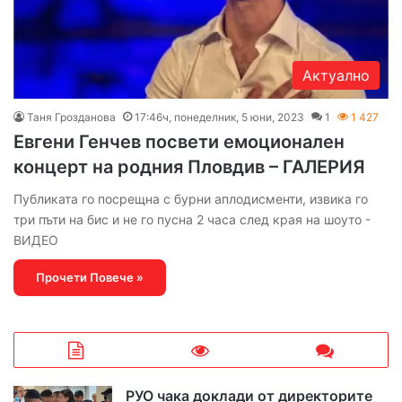
Актуално
Таня Грозданова
17:46ч, понеделник, 5 юни, 2023
1
1 427
Евгени Генчев посвети емоционален
концерт на родния Пловдив – ГАЛЕРИЯ
Публиката го посрещна с бурни аплодисменти, извика го
три пъти на бис и не го пусна 2 часа след края на шоуто -
ВИДЕО
Прочети Повече »
РУО чака доклади от директорите