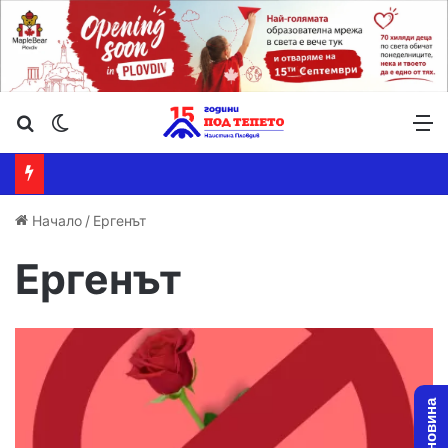
Търсене ...
Switch skin
М
Начало
/
Ергенът
Ергенът