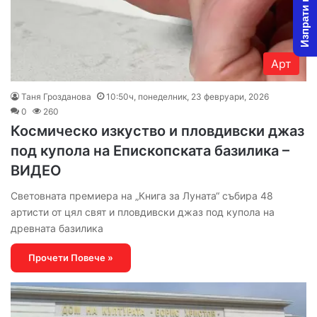
Изпрати новина
Арт
Таня Грозданова
10:50ч, понеделник, 23 февруари, 2026
0
260
Космическо изкуство и пловдивски джаз
под купола на Епископската базилика –
ВИДЕО
Световната премиера на „Книга за Луната“ събира 48
артисти от цял свят и пловдивски джаз под купола на
древната базилика
Прочети Повече »