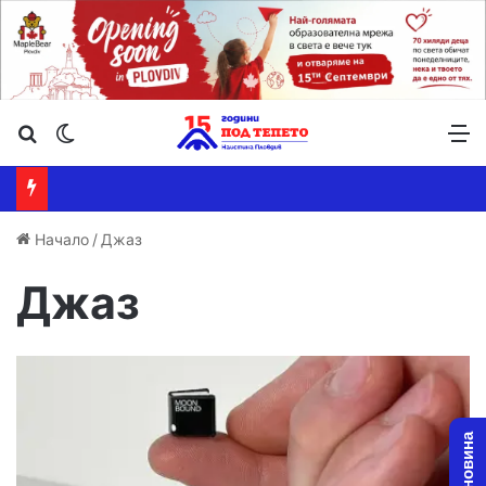
Търсене ...
Switch skin
М
Начало
/
Джаз
Джаз