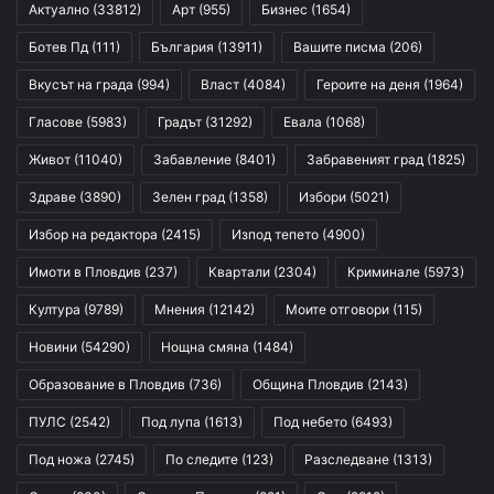
Актуално
(33812)
Арт
(955)
Бизнес
(1654)
Ботев Пд
(111)
България
(13911)
Вашите писма
(206)
Вкусът на града
(994)
Власт
(4084)
Героите на деня
(1964)
Гласове
(5983)
Градът
(31292)
Евала
(1068)
Живот
(11040)
Забавление
(8401)
Забравеният град
(1825)
Здраве
(3890)
Зелен град
(1358)
Избори
(5021)
Избор на редактора
(2415)
Изпод тепето
(4900)
Имоти в Пловдив
(237)
Квартали
(2304)
Криминале
(5973)
Култура
(9789)
Мнения
(12142)
Моите отговори
(115)
Новини
(54290)
Нощна смяна
(1484)
Образование в Пловдив
(736)
Община Пловдив
(2143)
ПУЛС
(2542)
Под лупа
(1613)
Под небето
(6493)
Под ножа
(2745)
По следите
(123)
Разследване
(1313)