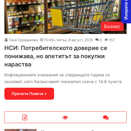
Изпрати новина
Бизнес
Таня Грозданова
15:46ч, петък, 8 август, 2025
0
157
НСИ: Потребителското доверие се
понижава, но апетитът за покупки
нараства
Инфлационните очаквания за следващата година се
засилват, като балансовият показател скача с 14.8 пункта
Прочети Повече »