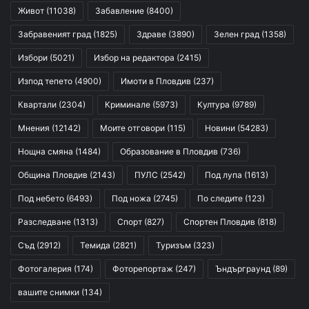
Живот
(11038)
Забавление
(8400)
Забравеният град
(1825)
Здраве
(3890)
Зелен град
(1358)
Избори
(5021)
Избор на редактора
(2415)
Изпод тепето
(4900)
Имоти в Пловдив
(237)
Квартали
(2304)
Криминале
(5973)
Култура
(9789)
Мнения
(12142)
Моите отговори
(115)
Новини
(54283)
Нощна смяна
(1484)
Образование в Пловдив
(736)
Община Пловдив
(2143)
ПУЛС
(2542)
Под лупа
(1613)
Под небето
(6493)
Под ножа
(2745)
По следите
(123)
Разследване
(1313)
Спорт
(827)
Спортен Пловдив
(818)
Съд
(2912)
Темида
(2821)
Туризъм
(323)
Фотогалерия
(174)
Фоторепортаж
(247)
Ъндърграунд
(89)
вашите снимки
(134)