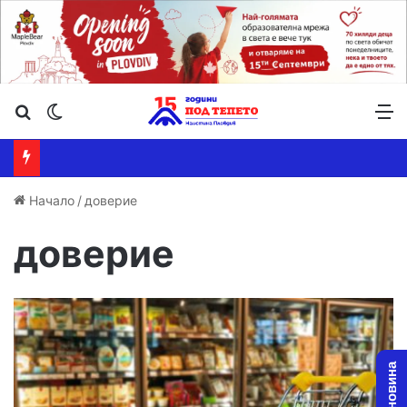
Търсене ...
Switch skin
М
Начало
/
доверие
доверие