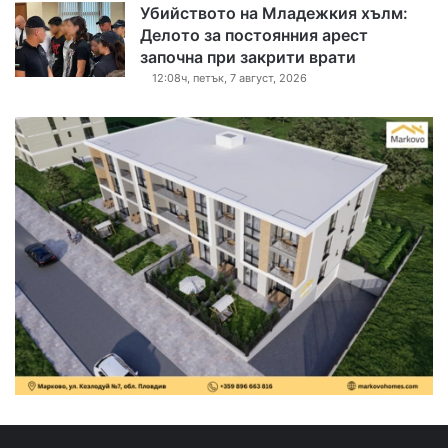
Убийството на Младежкия хълм:
Делото за постоянния арест
започна при закрити врати
12:08ч, петък, 7 август, 2026