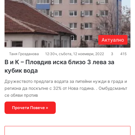
Актуално
Таня Грозданова
12:30ч, събота, 12 ноември, 2022
3
415
В и К – Пловдив иска близо 3 лева за
кубик вода
Дружеството предлага водата за питейни нужди в града и
региона да поскъпне с 32% от Нова година. . Омбудсманът
се обяви против
Прочети Повече »