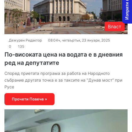
Изпрати новина
Власт
Дежурен Редактор
08:04ч, четвъртък, 23 януари, 2025
0
135
По-високата цена на водата е в дневния
ред на депутатите
Според приетата програма за работа на Народното
събрание другата точка е за таксите на "Дунав мост“ при
Русе
Прочети Повече »