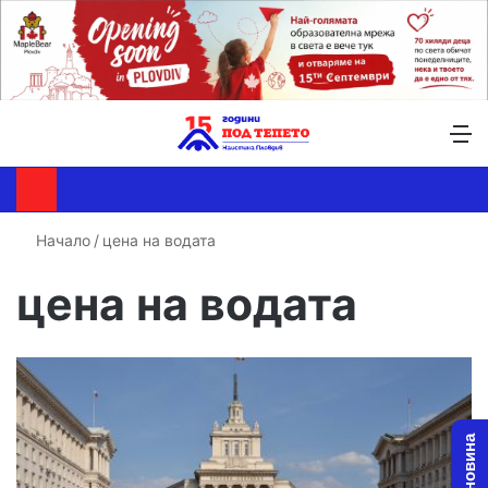
Търсене ...
Switch skin
М
Начало
/
цена на водата
цена на водата