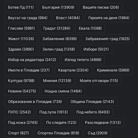
Ботев Пд
(111)
България
(13909)
Вашите писма
(206)
Вкусът на града
(994)
Власт
(4084)
Героите на деня
(1964)
Гласове
(5981)
Градът
(31284)
Евала
(1068)
Живот
(11036)
Забавление
(8399)
Забравеният град
(1825)
Здраве
(3890)
Зелен град
(1358)
Избори
(5021)
Избор на редактора
(2412)
Изпод тепето
(4899)
Имоти в Пловдив
(237)
Квартали
(2304)
Криминале
(5969)
Култура
(9788)
Мнения
(12139)
Моите отговори
(115)
Новини
(54275)
Нощна смяна
(1484)
Образование в Пловдив
(736)
Община Пловдив
(2143)
ПУЛС
(2542)
Под лупа
(1613)
Под небето
(6493)
Под ножа
(2745)
По следите
(123)
Разследване
(1313)
Спорт
(827)
Спортен Пловдив
(818)
Съд
(2909)