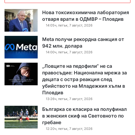
Нова токсикохимична лаборатория
отваря врати в ОДМВР – Пловдив
14:05ч, петък, 7 август, 2026
Meta получи рекордна санкция от
942 млн. долара
14:00ч, петък, 7 август, 2026
„Ловците на педофили“ не са
правосъдие: Национална мрежа за
децата с остра реакция след
убийството на Младежкия хълм в
Пловдив
13:26ч, петък, 7 август, 2026
Българка се класира на полуфинал
в женския скиф на Световното по
гребане
12:20ч, петък, 7 август, 2026