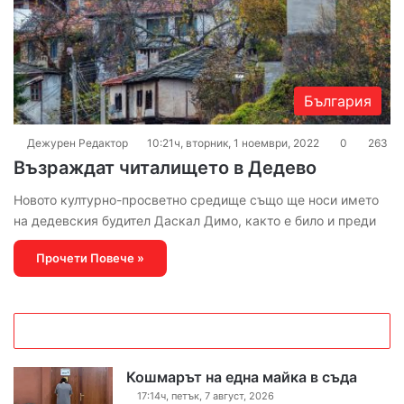
България
Дежурен Редактор
10:21ч, вторник, 1 ноември, 2022
0
263
Възраждат читалището в Дедево
Новото културно-просветно средище също ще носи името
на дедевския будител Даскал Димо, както е било и преди
Прочети Повече »
Кошмарът на една майка в съда
17:14ч, петък, 7 август, 2026