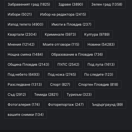
Забравеният град
(1825)
Здраве
(3890)
Зелен град
(1358)
Избори
(5021)
Избор на редактора
(2415)
Изпод тепето
(4900)
Имоти в Пловдив
(237)
Квартали
(2304)
Криминале
(5973)
Култура
(9789)
Мнения
(12142)
Моите отговори
(115)
Новини
(54283)
Нощна смяна
(1484)
Образование в Пловдив
(736)
Община Пловдив
(2143)
ПУЛС
(2542)
Под лупа
(1613)
Под небето
(6493)
Под ножа
(2745)
По следите
(123)
Разследване
(1313)
Спорт
(827)
Спортен Пловдив
(818)
Съд
(2912)
Темида
(2821)
Туризъм
(323)
Фотогалерия
(174)
Фоторепортаж
(247)
Ъндърграунд
(89)
вашите снимки
(134)