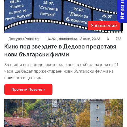
Изпрати новина
Забавление
Дежурен Редактор
10:20ч, понеделник, 3 юли, 2023
0
265
Кино под звездите в Дедово представя
нови български филми
За първи път в родопското село всяка събота на юли от 21
часа ще бъдат прожектирани нови български филми на
поляната в центъра
Прочети Повече »