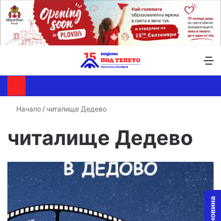
Търсене ...
Switch skin
М
Начало
/
читалище Дедево
читалище Дедево