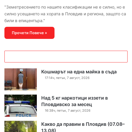
"Земетресението по нашите класификации не е силно, но е
силно усещането на хората в Пловдив и региона, защото са
били в епицентъра."
Прочети Повече »
Кошмарът на една майка в съда
17:14ч, петък, 7 август, 2026
Над 5 кг наркотици иззети в
Пловдивско за месец
16:38ч, петък, 7 август, 2026
Какво да правим в Пловдив (07.08–
13.08)