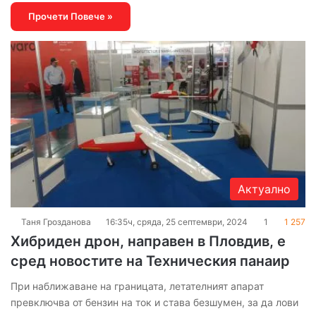
Прочети Повече »
Актуално
Таня Грозданова
16:35ч, сряда, 25 септември, 2024
1
1 257
Хибриден дрон, направен в Пловдив, е
сред новостите на Техническия панаир
При наближаване на границата, летателният апарат
превключва от бензин на ток и става безшумен, за да лови