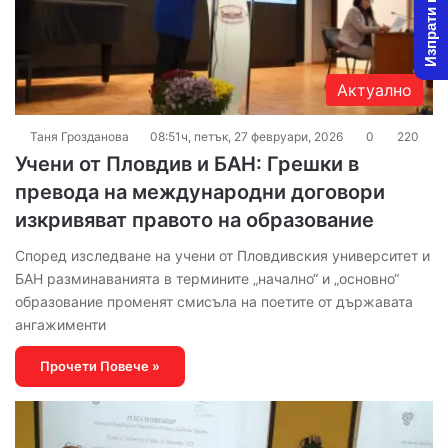
Изпрати новина
Актуално
Таня Грозданова
08:51ч, петък, 27 февруари, 2026
0
220
Учени от Пловдив и БАН: Грешки в
превода на международни договори
изкривяват правото на образование
Според изследване на учени от Пловдивския университет и
БАН разминаванията в термините „начално“ и „основно“
образование променят смисъла на поетите от държавата
ангажименти
Прочети Повече »