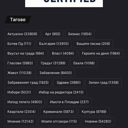
Тагове
Актуално
(33806)
Арт
(955)
Бизнес
(1654)
Ботев Пд
(111)
България
(13910)
Вашите писма
(206)
Вкусът на града
(994)
Власт
(4084)
Героите на деня
(1964)
Гласове
(5983)
Градът
(31289)
Евала
(1068)
Живот
(11038)
Забавление
(8400)
Забравеният град
(1825)
Здраве
(3890)
Зелен град
(1358)
Избори
(5021)
Избор на редактора
(2415)
Изпод тепето
(4900)
Имоти в Пловдив
(237)
Квартали
(2304)
Криминале
(5973)
Култура
(9789)
Мнения
(12142)
Моите отговори
(115)
Новини
(54283)