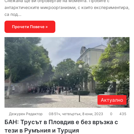
Снежана ще ви опровергае на момента. Пробите с
антарктическите микроорганизми, с които експериментира,
са под…
Прочети Повече »
Актуално
Дежурен Редактор
08:51ч, четвъртък, 8 юни, 2023
0
435
БАН: Трусът в Пловдив е без връзка с
тези в Румъния и Турция