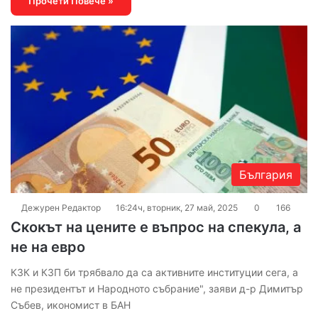
Прочети Повече »
България
Дежурен Редактор
16:24ч, вторник, 27 май, 2025
0
166
Скокът на цените е въпрос на спекула, а
не на евро
КЗК и КЗП би трябвало да са активните институции сега, а
не президентът и Народното събрание", заяви д-р Димитър
Събев, икономист в БАН