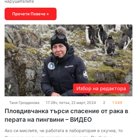
нарушителите
Прочети Повече »
Избор на редактора
Таня Грозданова
17:28ч, петък, 22 март, 2024
2
1 049
Пловдивчанка търси спасение от рака в
перата на пингвини – ВИДЕО
Ако си мислите, че работата в лаборатория е скучна, то