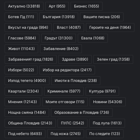
Актуално
(33818)
Арт
(955)
Бизнес
(1655)
Ботев Пд
(111)
България
(13918)
Вашите писма
(206)
Вкусът на града
(994)
Власт
(4087)
Героите на деня
(1964)
Гласове
(5984)
Градът
(31300)
Евала
(1068)
Живот
(11043)
Забавление
(8402)
Забравеният град
(1826)
Здраве
(3890)
Зелен град
(1358)
Избори
(5022)
Избор на редактора
(2417)
Изпод тепето
(4900)
Имоти в Пловдив
(238)
Квартали
(2304)
Криминале
(5977)
Култура
(9791)
Мнения
(12143)
Моите отговори
(115)
Новини
(54306)
Нощна смяна
(1484)
Образование в Пловдив
(736)
Община Пловдив
(2143)
ПУЛС
(2542)
Под лупа
(1613)
Под небето
(6493)
Под ножа
(2745)
По следите
(123)