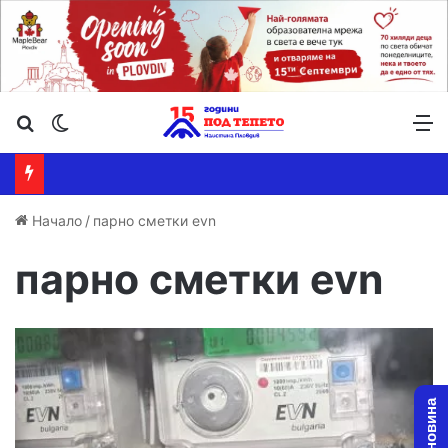
Търсене ...
Switch skin
М
Начало
/
парно сметки evn
парно сметки evn