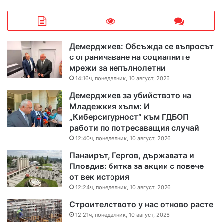
Демерджиев: Обсъжда се въпросът
с ограничаване на социалните
мрежи за непълнолетни
14:16ч, понеделник, 10 август, 2026
Демерджиев за убийството на
Младежкия хълм: И
„Киберсигурност“ към ГДБОП
работи по потресаващия случай
12:40ч, понеделник, 10 август, 2026
Панаирът, Гергов, държавата и
Пловдив: битка за акции с повече
от век история
12:24ч, понеделник, 10 август, 2026
Строителството у нас отново расте
12:21ч, понеделник, 10 август, 2026