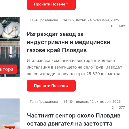
Прочети Повече »
Таня Грозданова
14:56ч, петък, 24 октомври, 2025
0
482
Изграждат завод за
индустриални и медицински
газове край Пловдив
Италианска компания инвестира в модерна
инсталация в землището на село Труд. Заводът
актора
ще се изгради върху площ от 25 820 кв. метра
Прочети Повече »
Таня Грозданова
14:10ч, неделя, 12 октомври, 2025
2
277
Частният сектор около Пловдив
остава двигател на заетостта