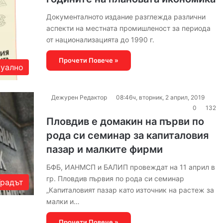
Документалното издание разглежда различни
аспекти на местната промишленост за периода
от национализацията до 1990 г.
Прочети Повече »
уално
Дежурен Редактор
08:46ч, вторник, 2 април, 2019
0
132
Пловдив е домакин на първи по
рода си семинар за капиталовия
пазар и малките фирми
БФБ, ИАНМСП и БАЛИП провеждат на 11 април в
гр. Пловдив първия по рода си семинар
Градът
„Капиталовият пазар като източник на растеж за
малки и…
Прочети Повече »