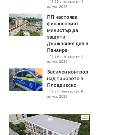
13:55ч, четвъртък, 6
август, 2026
ПП настоява
финансовият
министър да
защити
държавния дял в
Панаира
13:29ч, четвъртък, 6
август, 2026
Засилен контрол
над тировете в
Пловдивско
12:37ч, четвъртък, 6
август, 2026