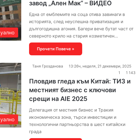
завод „Ален Мак“ – ВИДЕО
Една от емблемите на соца отива завинаги в
историята, след неуспешна приватизация и
дългогодишна агония. Багери вече бутат част от
уално
северното крило на стария козметичен…
Прочети Повече »
Таня Грозданова
13:26ч, неделя, 21 декември, 2025
1
1 143
Пловдив гледа към Китай: ТИЗ и
местният бизнес с ключови
срещи на AIE 2025
Делегация от местния бизнес и Тракия
икономическа зона, търси инвестиции и
уално
технологични партньорства в шест китайски
града