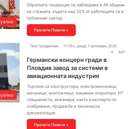
Обратната тенденция се наблюдава в 46 общини
на страната, където над 50% от работещите са в
публичния сектор
уално
Прочети Повече »
Таня Грозданова
11:33ч, сряда, 1 октомври, 2025
0
647
Германски концерн гради в
Пловдив завод за системи в
авиационната индустрия
Търсени са конструктори, електромеханици,
механици, монтажници, машинни оператори, ИТ
уално
специалисти, инженери, както и експерти по
снабдяване, продажби и техническа
документация
Прочети Повече »