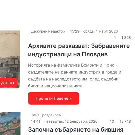
Дежурен Редактор
15:29ч, сряда, 4 март, 2026
1
1 328
Архивите разказват: Забравените
индустриалци на Пловдив
Историята на фамилиите Бомонти и Фрик -
създателите на ранната индустрия в града и
съдбата на наследството им, след съдебни
уално
битки и национализацията
Прочети Повече »
Таня Грозданова
14:41ч, четвъртък, 12 февруари, 2026
10
18 748
Започна събарянето на бившия