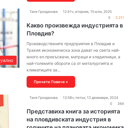
Таня Грозданова
12:41ч, вторник, 15 юли, 2025
5
3 211
Какво произвежда индустрията в
Пловдив?
Производствените предприятия в Пловдив и
Тракия икономическа зона дават на света най-
много ел.прекъсвачи, матраци и хладилници, а
уално
най-големите обороти са от металургията и
климатиците за…
Прочети Повече »
Таня Грозданова
13:58ч, петък, 13 декември, 2024
0
364
Представиха книга за историята
на пловдивската индустрия в
годините на плановата икономика