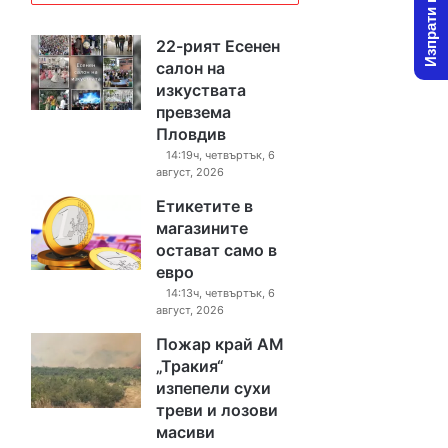
Изпрати новина
22-рият Есенен
салон на
изкуствата
превзема
Пловдив
14:19ч, четвъртък, 6
август, 2026
Етикетите в
магазините
остават само в
евро
14:13ч, четвъртък, 6
август, 2026
Пожар край АМ
„Тракия“
изпепели сухи
треви и лозови
масиви