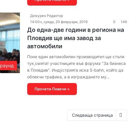
Дежурен Редактор
14:00ч, сряда, 20 февруари, 2019
0
146
До една-две години в региона на
Пловдив ще има завод за
автомобили
Поне един автомобилен производител ще стъпи
тук,смятат участниците във форума "За бизнеса
раунд
в Пловдив". Индустрията иска S-bahn, който да
облекчи трафика, а в изграждането му…
Прочети Повече »
Следваща страница