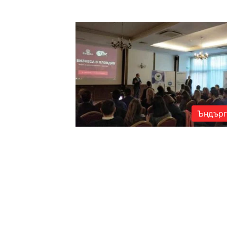
Ъндърг