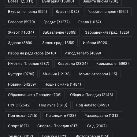
Ботев Пд
(111)
България
(13900)
Вашите писма
(206)
Вкусът на града
(994)
Власт
(4082)
Героите на деня
(1964)
Гласове
(5979)
Градът
(31277)
Евала
(1067)
Живот
(11034)
Забавление
(8399)
Забравеният град
(1825)
Здраве
(3890)
Зелен град
(1358)
Избори
(5020)
Избор на редактора
(2410)
Изпод тепето
(4899)
Имоти в Пловдив
(237)
Квартали
(2304)
Криминале
(5963)
Култура
(9786)
Мнения
(12138)
Моите отговори
(115)
Новини
(54259)
Нощна смяна
(1484)
Образование в Пловдив
(736)
Община Пловдив
(2143)
ПУЛС
(2542)
Под лупа
(1613)
Под небето
(6493)
Под ножа
(2745)
По следите
(123)
Разследване
(1312)
Спорт
(827)
Спортен Пловдив
(817)
Съд
(2907)
Темида
(2817)
Туризъм
(323)
Фотогалерия
(174)