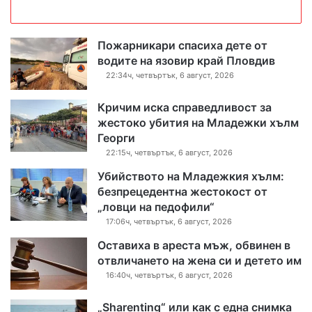
Пожарникари спасиха дете от
водите на язовир край Пловдив
22:34ч, четвъртък, 6 август, 2026
Кричим иска справедливост за
жестоко убития на Младежки хълм
Георги
22:15ч, четвъртък, 6 август, 2026
Убийството на Младежкия хълм:
безпрецедентна жестокост от
„ловци на педофили“
17:06ч, четвъртък, 6 август, 2026
Оставиха в ареста мъж, обвинен в
отвличането на жена си и детето им
16:40ч, четвъртък, 6 август, 2026
„Sharenting“ или как с една снимка