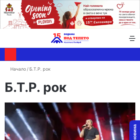
Търсене ...
Switch skin
М
Начало
/
Б.Т.Р. рок
Б.Т.Р. рок