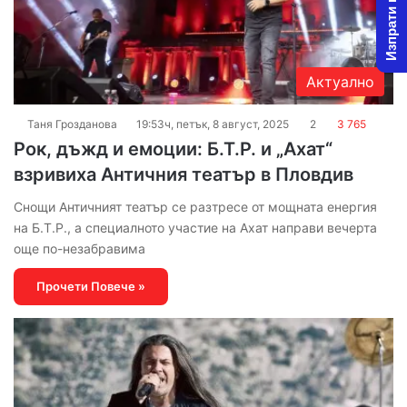
Изпрати новина
Актуално
Таня Грозданова
19:53ч, петък, 8 август, 2025
2
3 765
Рок, дъжд и емоции: Б.Т.Р. и „Ахат“
взривиха Античния театър в Пловдив
Снощи Античният театър се разтресе от мощната енергия
на Б.Т.Р., а специалното участие на Ахат направи вечерта
още по-незабравима
Прочети Повече »