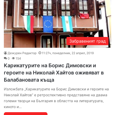
Забравеният град
Дежурен Редактор
11:27ч, понеделник, 22 април, 2019
0
154
Карикатурите на Борис Димовски и
героите на Николай Хайтов оживяват в
Балабановата къща
Изложбата „Карикатурите на Борис Димовски и героите на
Николай Хайтов” е ретроспективно представяне на двама
големи творци на България в областта на литературата,
киното и…