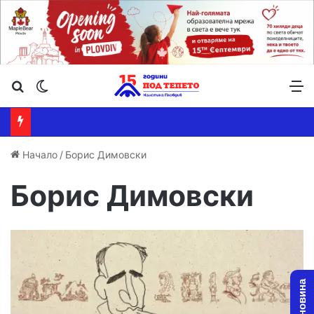
Търсене ...
Switch skin
М
Начало
/
Борис Димовски
Борис Димовски