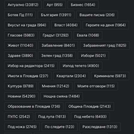
Актуално
(33812)
Арт
(955)
Бизнес
(1654)
Ботев Пд
(111)
България
(13911)
Вашите писма
(206)
Вкусът на града
(994)
Власт
(4084)
Героите на деня
(1964)
Гласове
(5983)
Градът
(31292)
Евала
(1068)
Живот
(11040)
Забавление
(8401)
Забравеният град
(1825)
Здраве
(3890)
Зелен град
(1358)
Избори
(5021)
Избор на редактора
(2415)
Изпод тепето
(4900)
Имоти в Пловдив
(237)
Квартали
(2304)
Криминале
(5973)
Култура
(9789)
Мнения
(12142)
Моите отговори
(115)
Новини
(54290)
Нощна смяна
(1484)
Образование в Пловдив
(736)
Община Пловдив
(2143)
ПУЛС
(2542)
Под лупа
(1613)
Под небето
(6493)
Под ножа
(2745)
По следите
(123)
Разследване
(1313)