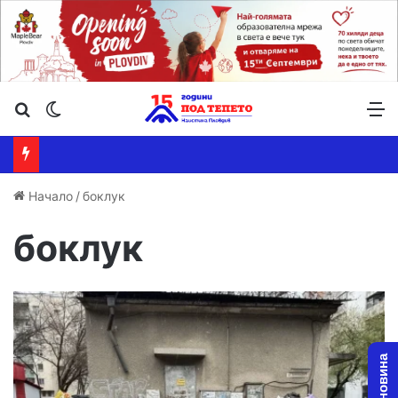
Търсене ...
Switch skin
М
Начало
/
боклук
боклук