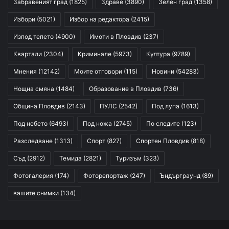
Забравеният град
(1825)
Здраве
(3890)
Зелен град
(1358)
Избори
(5021)
Избор на редактора
(2415)
Изпод тепето
(4900)
Имоти в Пловдив
(237)
Квартали
(2304)
Криминале
(5973)
Култура
(9789)
Мнения
(12142)
Моите отговори
(115)
Новини
(54283)
Нощна смяна
(1484)
Образование в Пловдив
(736)
Община Пловдив
(2143)
ПУЛС
(2542)
Под лупа
(1613)
Под небето
(6493)
Под ножа
(2745)
По следите
(123)
Разследване
(1313)
Спорт
(827)
Спортен Пловдив
(818)
Съд
(2912)
Темида
(2821)
Туризъм
(323)
Фотогалерия
(174)
Фоторепортаж
(247)
Ъндърграунд
(89)
вашите снимки
(134)