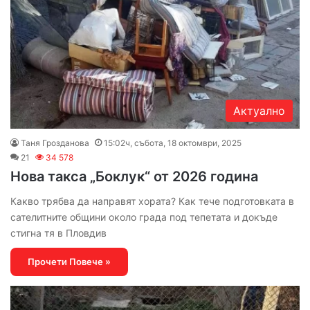
Актуално
Таня Грозданова
15:02ч, събота, 18 октомври, 2025
21
34 578
Нова такса „Боклук“ от 2026 година
Какво трябва да направят хората? Как тече подготовката в
сателитните общини около града под тепетата и докъде
стигна тя в Пловдив
Прочети Повече »