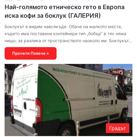
Най-голямото етническо гето в Европа
иска кофи за боклук (ГАЛЕРИЯ)
Боклукът е видим навсякъде. Обаче на малкото места,
където има поставени контейнери тип „бобър“ в тях няма
нищо, за разлика от пространството наоколо им. Боклукът…
Прочети Повече »
Градът