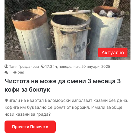
Актуално
Таня Грозданова
17:34ч, понеделник, 20 януари, 2025
1
289
Чистота не може да смени 3 месеца 3
кофи за боклук
Жители на квартал Беломорски използват казани без дъна.
Кофите им буквално се ронят от корозия. Имали въобще
нови казани за града?
Прочети Повече »