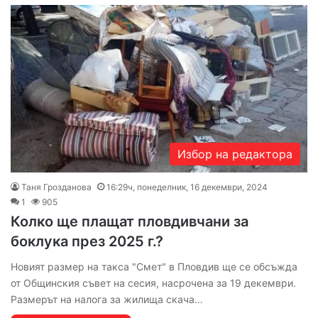
Избор на редактора
Таня Грозданова
16:29ч, понеделник, 16 декември, 2024
1
905
Колко ще плащат пловдивчани за
боклука през 2025 г.?
Новият размер на такса "Смет" в Пловдив ще се обсъжда
от Общинския съвет на сесия, насрочена за 19 декември.
Размерът на налога за жилища скача…