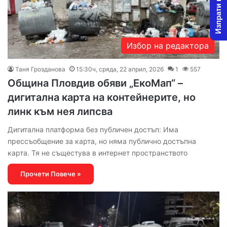
Изпрати новина
Избор на редактора
Таня Грозданова
15:30ч, сряда, 22 април, 2026
1
557
Община Пловдив обяви „ЕкоМап“ –
дигитална карта на контейнерите, но
линк към нея липсва
Дигитална платформа без публичен достъп: Има
прессъобщение за карта, но няма публично достъпна
карта. Тя не същестува в интернет пространството
Прочети Повече »