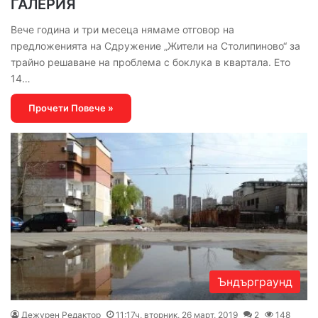
ГАЛЕРИЯ
Вече година и три месеца нямаме отговор на
предложенията на Сдружение „Жители на Столипиново“ за
трайно решаване на проблема с боклука в квартала. Ето
14…
Прочети Повече »
Ъндърграунд
Дежурен Редактор
11:17ч, вторник, 26 март, 2019
2
148