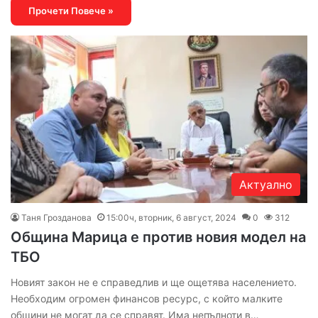
Прочети Повече »
Актуално
Таня Грозданова
15:00ч, вторник, 6 август, 2024
0
312
Община Марица е против новия модел на
ТБО
Новият закон не е справедлив и ще ощетява населението.
Необходим огромен финансов ресурс, с който малките
общини не могат да се справят. Има непълноти в…