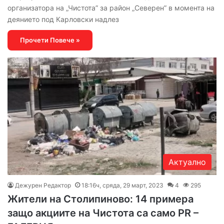
организатора на „Чистота” за район „Северен” в момента на
деянието под Карловски надлез
Прочети Повече »
Актуално
Дежурен Редактор
18:16ч, сряда, 29 март, 2023
4
295
Жители на Столипиново: 14 примера
защо акциите на Чистота са само PR –