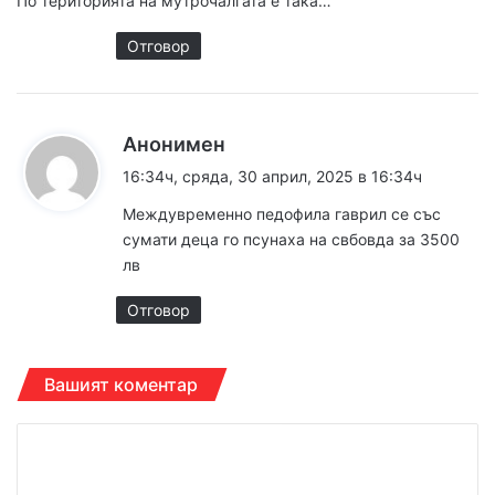
По територията на мутрочалгата е така…
а
:
Отговор
к
Анонимен
а
16:34ч, сряда, 30 април, 2025 в 16:34ч
з
Междувременно педофила гаврил се със
а
сумати деца го псунаха на свбовда за 3500
:
лв
Отговор
Вашият коментар
К
о