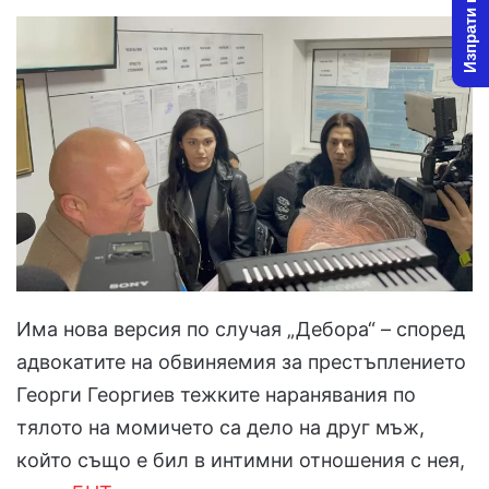
Изпрати новина
Има нова версия по случая „Дебора“ – според
адвокатите на обвиняемия за престъплението
Георги Георгиев тежките наранявания по
тялото на момичето са дело на друг мъж,
който също е бил в интимни отношения с нея,