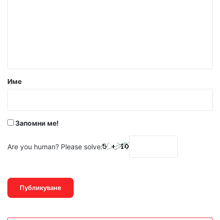
м
е
н
т
а
р
Име
:
*
Запомни ме!
Are you human? Please solve: