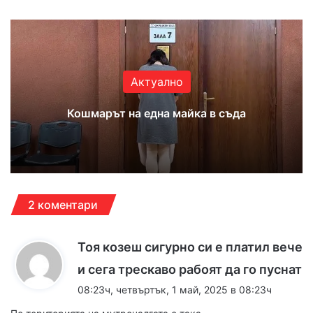
Актуално
Кошмарът на една майка в съда
2 коментари
Тоя козеш сигурно си е платил вече
к
и сега трескаво рабоят да го пуснат
а
08:23ч, четвъртък, 1 май, 2025 в 08:23ч
з