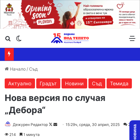
Търсене ...
Switch skin
М
Начало
/
Съд
Актуално
Градът
Новини
Съд
Темида
Нова версия по случая
„Дебора“
Follow
Send
Дежурен Редактор
15:29ч, сряда, 30 април, 2025
2
on
an
214
1 минута
X
email