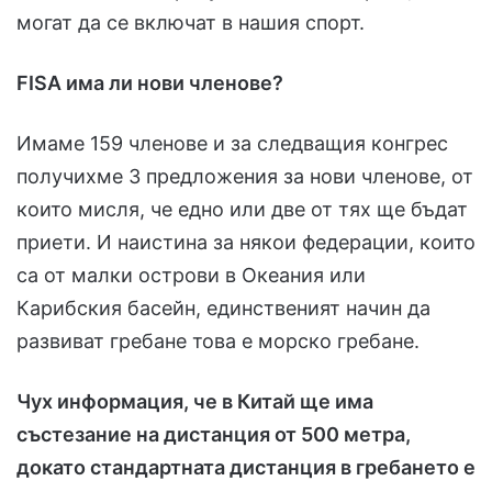
могат да се включат в нашия спорт.
FISA има ли нови членове?
Имаме 159 членове и за следващия конгрес
получихме 3 предложения за нови членове, от
които мисля, че едно или две от тях ще бъдат
приети. И наистина за някои федерации, които
са от малки острови в Океания или
Карибския басейн, единственият начин да
развиват гребане това е морско гребане.
Чух информация, че в Китай ще има
състезание на дистанция от 500 метра,
докато стандартната дистанция в гребането е