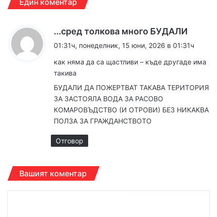
Един коментар
к
...сред толкова много БУДАЛИ
а
01:31ч, понеделник, 15 юни, 2026 в 01:31ч
з
как няма да са щастливи – къде другаде има
а
такива
:
БУДАЛИ ДА ПОЖЕРТВАТ ТАКАВА ТЕРИТОРИЯ
ЗА ЗАСТОЯЛА ВОДА ЗА РАСОВО
КОМАРОВЪДСТВО (И ОТРОВИ) БЕЗ НИКАКВА
ПОЛЗА ЗА ГРАЖДАНСТВОТО
Отговор
Вашият коментар
К
о