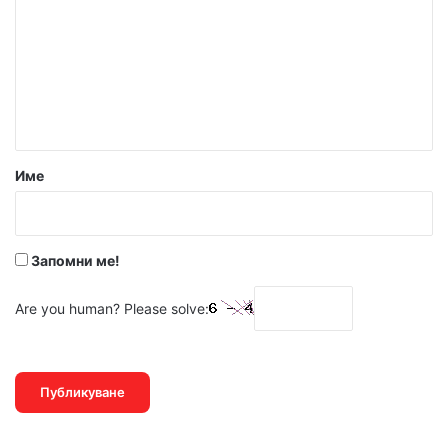
м
е
н
т
а
р
Име
:
*
Запомни ме!
Are you human? Please solve: