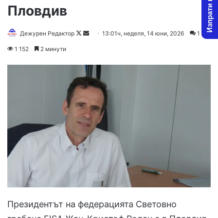
Изпрати новина
Пловдив
Follow
Send
Дежурен Редактор
13:01ч, неделя, 14 юни, 2026
1
on
an
1 152
2 минути
X
email
Президентът на федерацията Световно