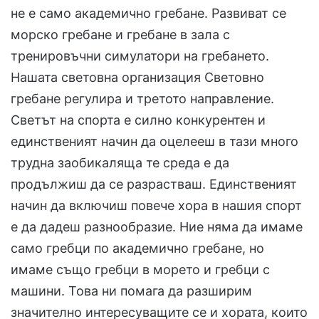
не е само академично гребане. Развиват се
морско гребане и гребане в зала с
тренировъчни симулатори на гребането.
Нашата световна организация Световно
гребане регулира и третото направление.
Светът на спорта е силно конкурентен и
единственият начин да оцелееш в тази много
трудна заобикаляща те среда е да
продължиш да се разрастваш. Единственият
начин да включиш повече хора в нашия спорт
е да дадеш разнообразие. Ние няма да имаме
само гребци по академично гребане, но
имаме също гребци в морето и гребци с
машини. Това ни помага да разширим
значително интересуващите се и хората, които