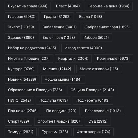
Вкусът на града
(994)
Власт
(4084)
Героите на деня
(1964)
Гласове
(5983)
Градът
(31292)
Евала
(1068)
Живот
(11039)
Забавление
(8401)
Забравеният град
(1825)
Здраве
(3890)
Зелен град
(1358)
Избори
(5021)
Избор на редактора
(2415)
Изпод тепето
(4900)
Имоти в Пловдив
(237)
Квартали
(2304)
Криминале
(5973)
Култура
(9789)
Мнения
(12142)
Моите отговори
(115)
Новини
(54289)
Нощна смяна
(1484)
Образование в Пловдив
(736)
Община Пловдив
(2143)
ПУЛС
(2542)
Под лупа
(1613)
Под небето
(6493)
Под ножа
(2745)
По следите
(123)
Разследване
(1313)
Спорт
(829)
Спортен Пловдив
(820)
Съд
(2912)
Темида
(2821)
Туризъм
(323)
Фотогалерия
(174)