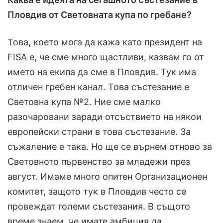
Пловдив от Световната купа по гребане?
Това, което мога да кажа като президент на
FISA е, че сме много щастливи, казвам го от
името на екипа да сме в Пловдив. Тук има
отличен гребен канал. Това състезание е
Световна купа №2. Ние сме малко
разочаровани заради отсъствието на някои
европейски страни в това състезание. За
съжаление е така. Но ще се върнем отново за
Световното първенство за младежи през
август. Имаме много опитен Организационен
комитет, защото тук в Пловдив често се
провеждат големи състезания. В същото
време знаем, че имате амбиция да