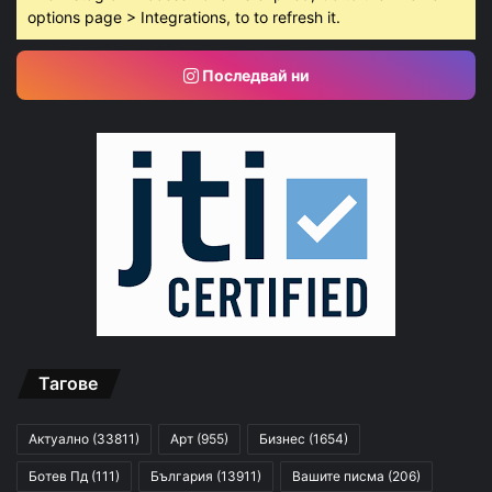
options page > Integrations, to to refresh it.
Последвай ни
Тагове
Актуално
(33811)
Арт
(955)
Бизнес
(1654)
Ботев Пд
(111)
България
(13911)
Вашите писма
(206)