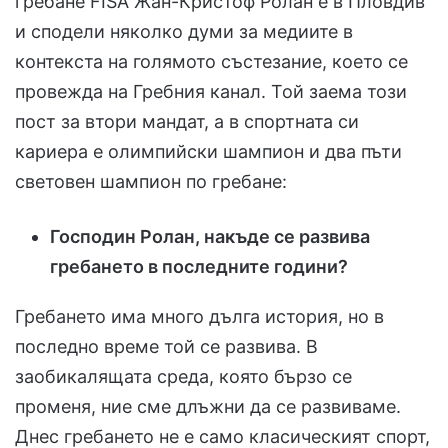
гребане FISA Жан-Кристоф Ролан e в Пловдив
и сподели няколко думи за медиите в
контекста на голямото състезание, което се
провежда на Гребния канал. Той заема този
пост за втори мандат, а в спортната си
кариера е олимпийски шампион и два пъти
световен шампион по гребане:
Господин Ролан, накъде се развива
гребането в последните години?
Гребането има много дълга история, но в
последно време той се развива. В
заобикалящата среда, която бързо се
променя, ние сме длъжни да се развиваме.
Днес гребането не е само класическият спорт,