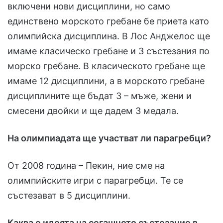
включени нови дисциплини, но само
единствено морското гребане бе приета като
олимпийска дисциплина. В Лос Анджелос ще
имаме класическо гребане и 3 състезания по
морско гребане. В класическото гребане ще
имаме 12 дисциплини, а в морското гребане
дисциплините ще бъдат 3 – мъже, жени и
смесени двойки и ще дадем 3 медала.
На олимпиадата ще участват ли парагребци?
От 2008 година – Пекин, ние сме на
олимпийските игри с парагребци. Те се
състезават в 5 дисциплини.
Каква е идеята на сегашното състезание в