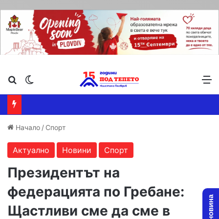
Търсене ...
Switch skin
М
Начало
/
Спорт
Актуално
Новини
Спорт
Президентът на
федерацията по Гребане:
Щастливи сме да сме в