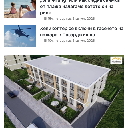
„Sharenting“ или как с една снимка
от плажа излагаме детето си на
риск
16:15ч, четвъртък, 6 август, 2026
Хеликоптер се включи в гасенето на
пожара в Пазарджишко
16:10ч, четвъртък, 6 август, 2026