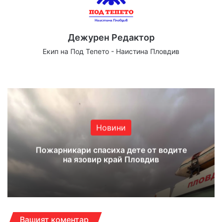
Дежурен Редактор
Екип на Под Тепето - Наистина Пловдив
We
Fa
X
Yo
Ins
bsi
ce
uT
tag
te
bo
ub
ra
ok
e
m
Новини
Пожарникари спасиха дете от водите
на язовир край Пловдив
Вашият коментар