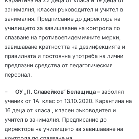
Карантина на 22 деца от класа и 19 деца от
занималня, класен ръководител и учител в
занималня. Предписание до директора на
училището за завишаване на контрола по
спазване на противоепидемичните мерки,
завишаване кратността на дезинфекцията и
правилната и постоянна употреба на лични
предпазни средства от педагогическия
персонал.
–
ОУ „П. Славейков“ Белащица –
заболял
ученик от 1А клас от 13.10.2020. Карантина на
16 деца от класа , класен ръководител и
учител в занималня. Предписание до
директора на училището за завишаване на
контрола по спазване на