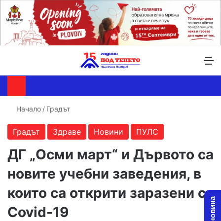
Търсене ...
Switch skin
М
Начало
/
Градът
Градът
Здраве
Новини
ПУЛС
ДГ „Осми март“ и Дървото са
новите учебни заведения, в
които са открити заразени с
Covid-19