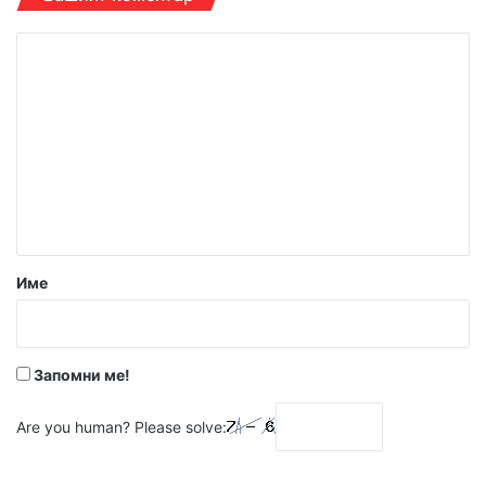
К
о
м
е
н
т
а
р
Име
:
*
Запомни ме!
Are you human? Please solve: