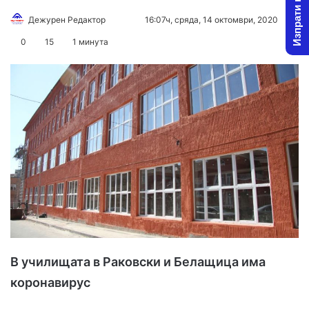
Изпрати новина
Дежурен Редактор
F
S
16:07ч, сряда, 14 октомври, 2020
o
e
0
15
1 минута
l
n
l
d
o
a
w
n
o
e
n
m
X
a
i
l
В училищата в Раковски и Белащица има
коронавирус