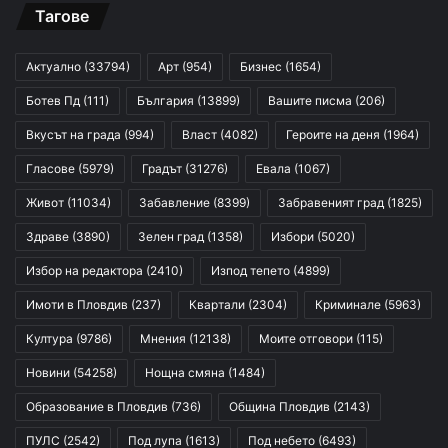
Тагове
Актуално
(33794)
Арт
(954)
Бизнес
(1654)
Ботев Пд
(111)
България
(13899)
Вашите писма
(206)
Вкусът на града
(994)
Власт
(4082)
Героите на деня
(1964)
Гласове
(5979)
Градът
(31276)
Евала
(1067)
Живот
(11034)
Забавление
(8399)
Забравеният град
(1825)
Здраве
(3890)
Зелен град
(1358)
Избори
(5020)
Избор на редактора
(2410)
Изпод тепето
(4899)
Имоти в Пловдив
(237)
Квартали
(2304)
Криминале
(5963)
Култура
(9786)
Мнения
(12138)
Моите отговори
(115)
Новини
(54258)
Нощна смяна
(1484)
Образование в Пловдив
(736)
Община Пловдив
(2143)
ПУЛС
(2542)
Под лупа
(1613)
Под небето
(6493)