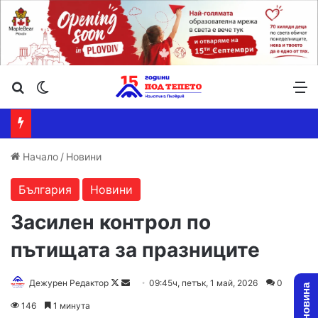
Търсене ...
Switch skin
М
Начало
/
Новини
България
Новини
Засилен контрол по
пътищата за празниците
Follow
Send
Дежурен Редактор
09:45ч, петък, 1 май, 2026
0
on
an
146
1 минута
X
email