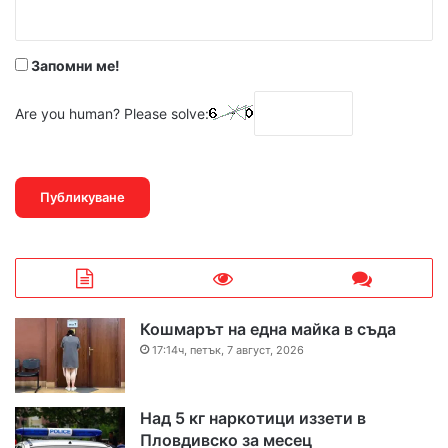
:
*
Запомни ме!
Are you human? Please solve:
Кошмарът на една майка в съда
17:14ч, петък, 7 август, 2026
Над 5 кг наркотици иззети в
Пловдивско за месец