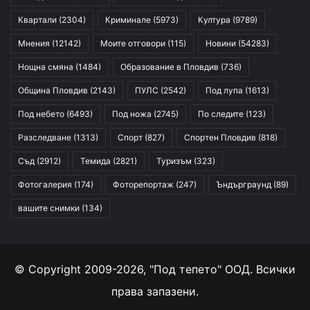
Квартали
(2304)
Криминале
(5973)
Култура
(9789)
Мнения
(12142)
Моите отговори
(115)
Новини
(54283)
Нощна смяна
(1484)
Образование в Пловдив
(736)
Община Пловдив
(2143)
ПУЛС
(2542)
Под лупа
(1613)
Под небето
(6493)
Под ножа
(2745)
По следите
(123)
Разследване
(1313)
Спорт
(827)
Спортен Пловдив
(818)
Съд
(2912)
Темида
(2821)
Туризъм
(323)
Фотогалерия
(174)
Фоторепортаж
(247)
Ъндърграунд
(89)
вашите снимки
(134)
© Copyright 2009-2026, "Под тепето" ООД. Всички
права запазени.