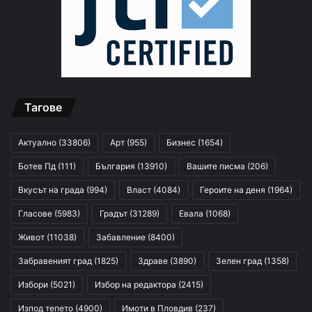
Тагове
Актуално
(33806)
Арт
(955)
Бизнес
(1654)
Ботев Пд
(111)
България
(13910)
Вашите писма
(206)
Вкусът на града
(994)
Власт
(4084)
Героите на деня
(1964)
Гласове
(5983)
Градът
(31289)
Евала
(1068)
Живот
(11038)
Забавление
(8400)
Забравеният град
(1825)
Здраве
(3890)
Зелен град
(1358)
Избори
(5021)
Избор на редактора
(2415)
Изпод тепето
(4900)
Имоти в Пловдив
(237)