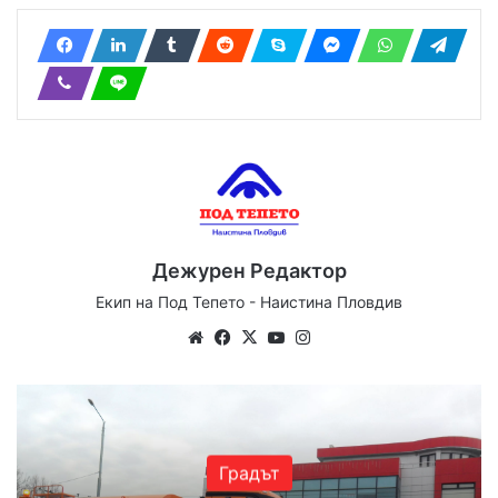
Дежурен Редактор
Екип на Под Тепето - Наистина Пловдив
Website
Facebook
X
YouTube
Instagram
Градът