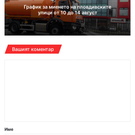
График за миенето на пловдивските
улици от 10 до 14 август
Вашият коментар
К
о
м
е
н
т
а
р
Име