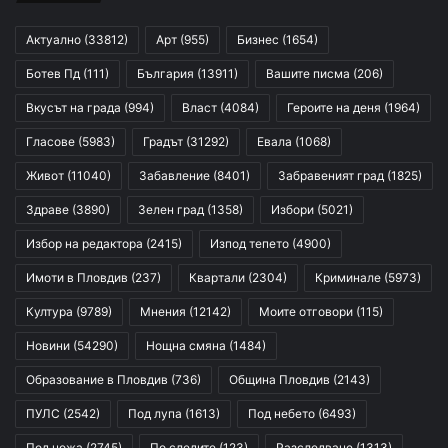
Актуално
(33812)
Арт
(955)
Бизнес
(1654)
Ботев Пд
(111)
България
(13911)
Вашите писма
(206)
Вкусът на града
(994)
Власт
(4084)
Героите на деня
(1964)
Гласове
(5983)
Градът
(31292)
Евала
(1068)
Живот
(11040)
Забавление
(8401)
Забравеният град
(1825)
Здраве
(3890)
Зелен град
(1358)
Избори
(5021)
Избор на редактора
(2415)
Изпод тепето
(4900)
Имоти в Пловдив
(237)
Квартали
(2304)
Криминале
(5973)
Култура
(9789)
Мнения
(12142)
Моите отговори
(115)
Новини
(54290)
Нощна смяна
(1484)
Образование в Пловдив
(736)
Община Пловдив
(2143)
ПУЛС
(2542)
Под лупа
(1613)
Под небето
(6493)
Под ножа
(2745)
По следите
(123)
Разследване
(1313)