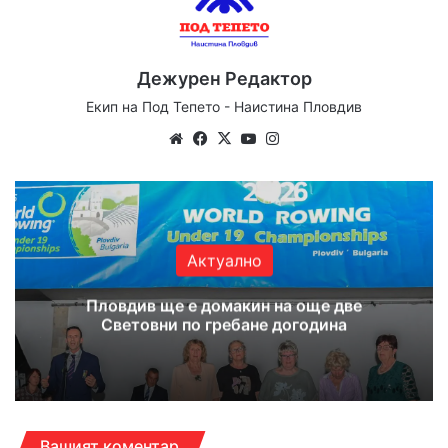
Дежурен Редактор
Екип на Под Тепето - Наистина Пловдив
Website
Facebook
X
YouTube
Instagram
Актуално
Пловдив ще е домакин на още две
Световни по гребане догодина
Вашият коментар