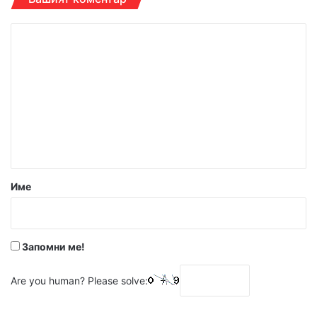
К
о
м
е
н
т
а
р
Име
:
*
Запомни ме!
Are you human? Please solve: