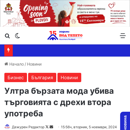
Търсене ...
Switch skin
М
Начало
/
Новини
Бизнес
България
Новини
Ултра бързата мода убива
търговията с дрехи втора
употреба
Follow
Send
Дежурен Редактор
15:56ч, вторник, 5 ноември, 2024