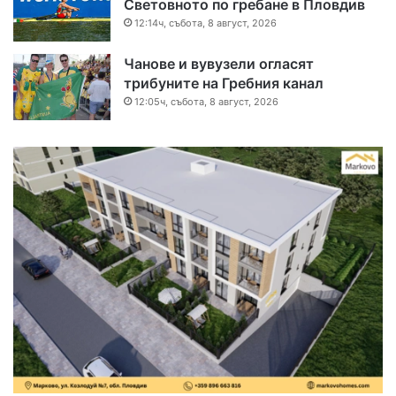
Световното по гребане в Пловдив
12:14ч, събота, 8 август, 2026
Чанове и вувузели огласят
трибуните на Гребния канал
12:05ч, събота, 8 август, 2026