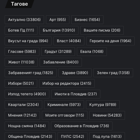
Тагове
Актуално
(33806)
Арт
(955)
Бизнес
(1654)
Ботев Пд
(111)
България
(13910)
Вашите писма
(206)
Вкусът на града
(994)
Власт
(4084)
Героите на деня
(1964)
Гласове
(5983)
Градът
(31289)
Евала
(1068)
Живот
(11038)
Забавление
(8400)
Забравеният град
(1825)
Здраве
(3890)
Зелен град
(1358)
Избори
(5021)
Избор на редактора
(2415)
Изпод тепето
(4900)
Имоти в Пловдив
(237)
Квартали
(2304)
Криминале
(5973)
Култура
(9789)
Мнения
(12142)
Моите отговори
(115)
Новини
(54283)
Нощна смяна
(1484)
Образование в Пловдив
(736)
Община Пловдив
(2143)
ПУЛС
(2542)
Под лупа
(1613)