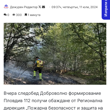
Изпрати новина
Follow
Send
Дежурен Редактор
09:37ч, четвъртък, 11 юли, 2024
on
an
0
300
1 минута
X
email
Вчера следобед Доброволно формирование
Пловдив 112 получи обаждане от Регионална
дирекция „Пожарна безопасност и защита на