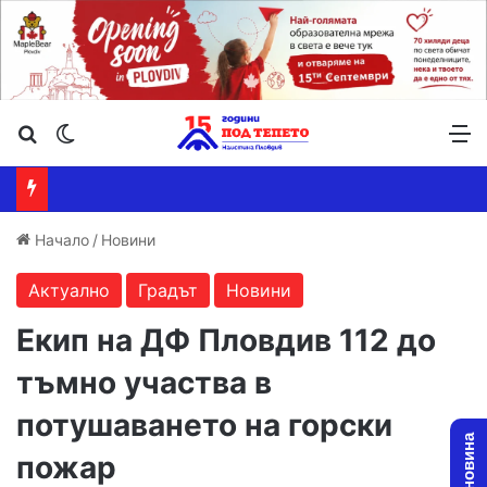
Търсене ...
Switch skin
М
Начало
/
Новини
Актуално
Градът
Новини
Eкип на ДФ Пловдив 112 до
тъмно участва в
потушаването на горски
пожар