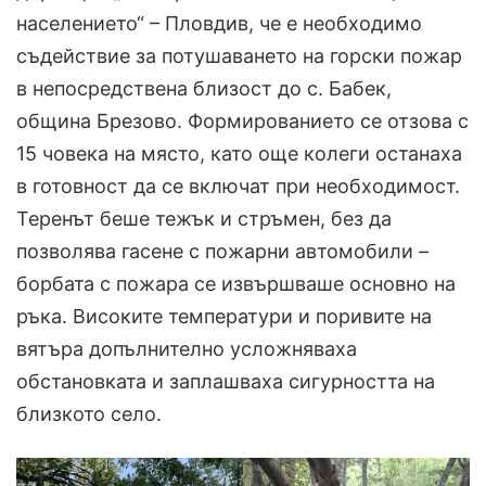
населението“ – Пловдив, че е необходимо
съдействие за потушаването на горски пожар
в непосредствена близост до с. Бабек,
община Брезово. Формированието се отзова с
15 човека на място, като още колеги останаха
в готовност да се включат при необходимост.
Теренът беше тежък и стръмен, без да
позволява гасене с пожарни автомобили –
борбата с пожара се извършваше основно на
ръка. Високите температури и поривите на
вятъра допълнително усложняваха
обстановката и заплашваха сигурността на
близкото село.