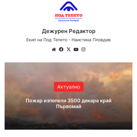
Дежурен Редактор
Екип на Под Тепето - Наистина Пловдив
Website
Facebook
X
YouTube
Instagram
Актуално
Пожар изпепели 3500 декара край
Първомай