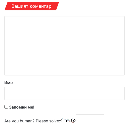
Вашият коментар
К
о
м
е
н
т
а
р
Име
:
*
Запомни ме!
Are you human? Please solve: