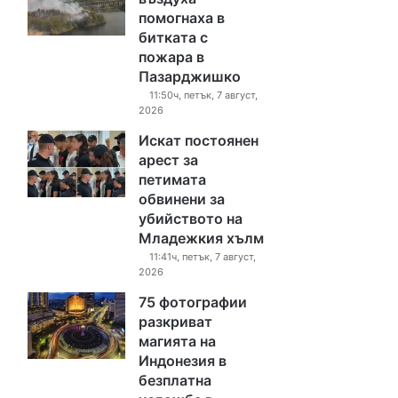
помогнаха в
битката с
пожара в
Пазарджишко
11:50ч, петък, 7 август,
2026
Искат постоянен
арест за
петимата
обвинени за
убийството на
Младежкия хълм
11:41ч, петък, 7 август,
2026
75 фотографии
разкриват
магията на
Индонезия в
безплатна