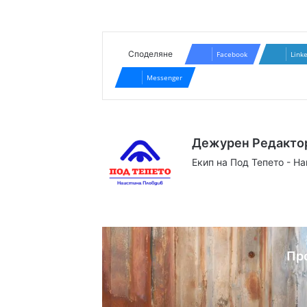
Споделяне
Facebook
Link
Messenger
Дежурен Редакто
Екип на Под Тепето - Н
Website
Facebook
X
YouTube
Instag
Пр