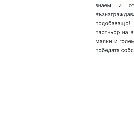
знаем и от
възнагражд
подобаващо!
партньор на в
малки и голем
победата собс