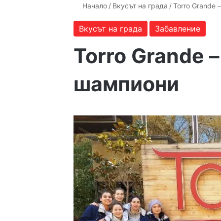
Начало
/
Вкусът на града
/
Torro Grande 
Вкусът на града
Забавление
Torro Grande 
шампиони