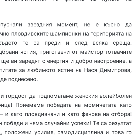
пуснали звездния момент, не е късно да
чно пловдивските шампионки на територията на
 където те са преди и след всяка среща.
брани ястия, приготвени от майстор-готвачите
 ще ви заредят с енергия и добро настроение, а
питате за любимото ястие на Нася Димитрова,
ъде поднесено.
т и гордост да подпомагаме женския волейболен
ица! Приемаме победата на момичетата като
– и като пловдивчани и като фенове на отбора!
 победи и няма случайни успехи! Те са резултат
д, положени усилия, самодисциплина и това го