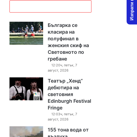
Изпрати новина
Българка се
класира на
полуфинал в
женския скиф на
Световното по
гребане
12:20ч, петък, 7
август, 2026
Театър „Хенд“
дебютира на
световния
Edinburgh Festival
Fringe
12:03ч, петък, 7
август, 2026
155 тона вода от
въздуха