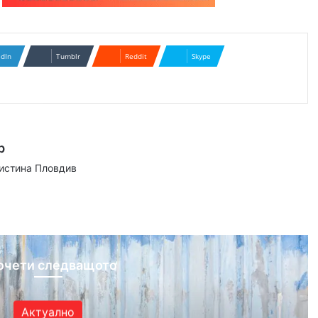
edIn
Tumblr
Reddit
Skype
р
аистина Пловдив
ram
очети следващото
Актуално