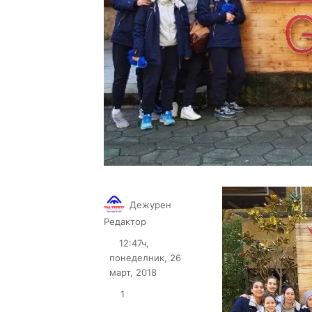
Дежурен
Follow
Send
Редактор
on
an
12:47ч,
X
email
понеделник, 26
март, 2018
1