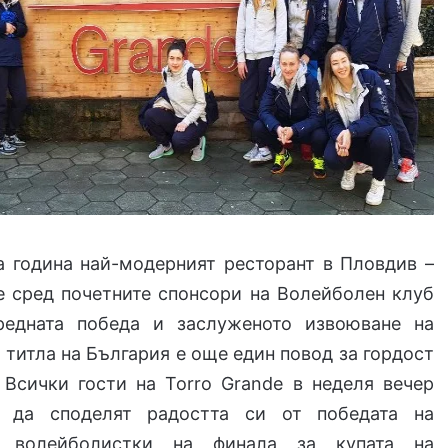
а година най-модерният ресторант в Пловдив –
е сред почетните спонсори на Волейболен клуб
редната победа и заслуженото извоюване на
титла на България е още един повод за гордост
 Всички гости на Torro Grande в неделя вечер
 да споделят радостта си от победата на
е волейболистки на финала за купата на