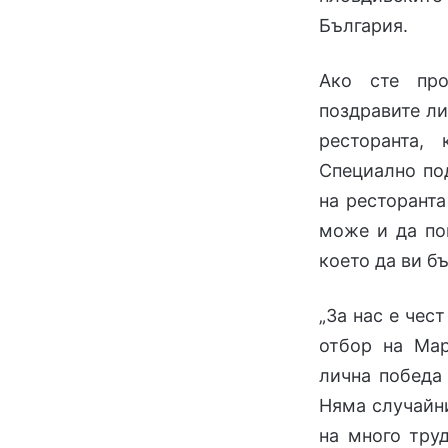
България.
Ако сте про
поздравите ли
ресторанта,
Специално под
на ресторанта
може и да по
което да ви б
„За нас е чес
отбор на Мар
лична победа 
Няма случайни
на много тру