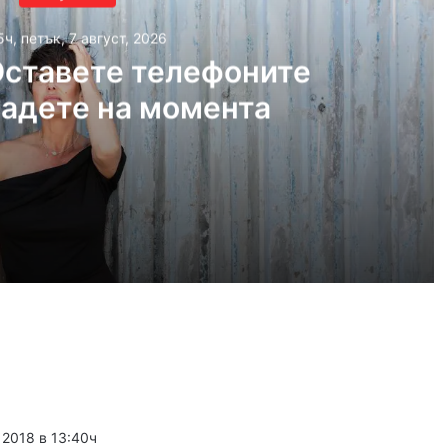
5ч, петък, 7 август, 2026
ставете телефоните
ладете на момента
 2026
KOSHEEN: Оставете телефоните и се насладете на момента
густ, 2026
н на изкуствата превзема Пловдив
 2018 в 13:40ч
густ, 2026