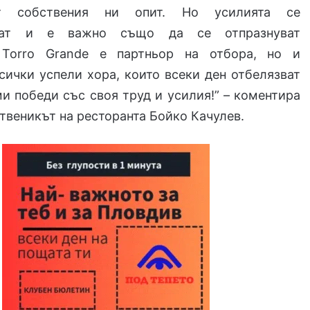
 собствения ни опит. Но усилията се
ават и е важно също да се отпразнуват
 Torro Grande е партньор на отбора, но и
сички успели хора, които всеки ден отбелязват
и победи със своя труд и усилия!” – коментира
твеникът на ресторанта Бойко Качулев.