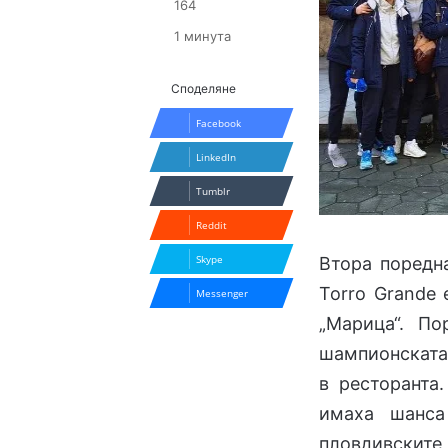
164
1 минута
Споделяне
Facebook
LinkedIn
Tumblr
Reddit
Skype
Втора поредн
Torro Grande 
Messenger
„Марица“. По
шампионската 
в ресторанта.
имаха шанса
пловдивскит