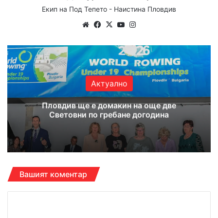
Екип на Под Тепето - Наистина Пловдив
Website
Facebook
X
YouTube
Instagram
Актуално
Пловдив ще е домакин на още две
Световни по гребане догодина
Вашият коментар
К
о