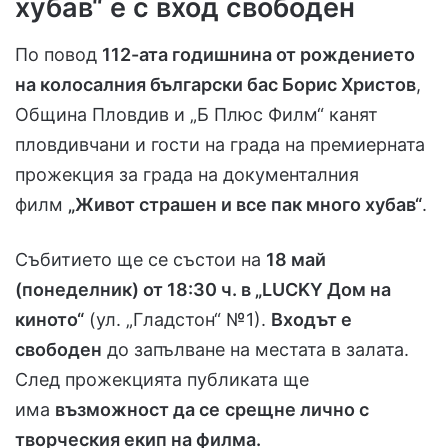
хубав“ е с вход свободен
По повод
112-ата годишнина от рождението
на колосалния български бас Борис Христов
,
Община Пловдив и „Б Плюс Филм“ канят
пловдивчани и гости на града на премиерната
прожекция за града на документалния
филм
„Живот страшен и все пак много хубав“
.
Събитието ще се състои на
18 май
(понеделник) от 18:30 ч. в „LUCKY Дом на
киното“
(ул. „Гладстон“ №1).
Входът е
свободен
до запълване на местата в залата.
След прожекцията публиката ще
има
възможност да се
срещне лично с
творческия екип на филма.