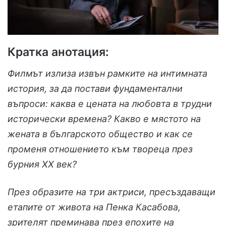
Кратка анотация:
Филмът излиза извън рамките на интимната
история, за да постави фундаментални
въпроси: каква е цената на любовта в трудни
исторически времена? Какво е мястото на
жената в българското общество и как се
променя отношението към твореца през
бурния XX век?
През образите на три актриси, пресъздаващи
етапите от живота на Пенка Касабова,
зрителят преминава през епохите на