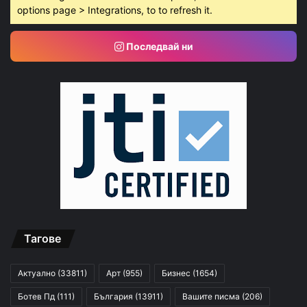
options page > Integrations, to to refresh it.
Последвай ни
Тагове
Актуално
(33811)
Арт
(955)
Бизнес
(1654)
Ботев Пд
(111)
България
(13911)
Вашите писма
(206)