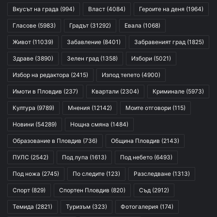
Вкусът на града
(994)
Власт
(4084)
Героите на деня
(1964)
Гласове
(5983)
Градът
(31292)
Евала
(1068)
Живот
(11039)
Забавление
(8401)
Забравеният град
(1825)
Здраве
(3890)
Зелен град
(1358)
Избори
(5021)
Избор на редактора
(2415)
Изпод тепето
(4900)
Имоти в Пловдив
(237)
Квартали
(2304)
Криминале
(5973)
Култура
(9789)
Мнения
(12142)
Моите отговори
(115)
Новини
(54289)
Нощна смяна
(1484)
Образование в Пловдив
(736)
Община Пловдив
(2143)
ПУЛС
(2542)
Под лупа
(1613)
Под небето
(6493)
Под ножа
(2745)
По следите
(123)
Разследване
(1313)
Спорт
(829)
Спортен Пловдив
(820)
Съд
(2912)
Темида
(2821)
Туризъм
(323)
Фотогалерия
(174)