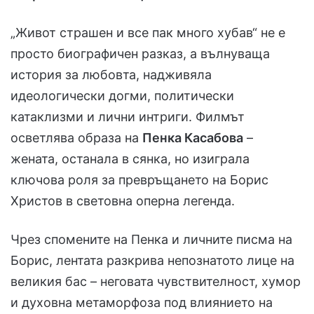
„Живот страшен и все пак много хубав“ не е
просто биографичен разказ, а вълнуваща
история за любовта, надживяла
идеологически догми, политически
катаклизми и лични интриги. Филмът
осветлява образа на
Пенка Касабова
–
жената, останала в сянка, но изиграла
ключова роля за превръщането на Борис
Христов в световна оперна легенда.
Чрез спомените на Пенка и личните писма на
Борис, лентата разкрива непознатото лице на
великия бас – неговата чувствителност, хумор
и духовна метаморфоза под влиянието на