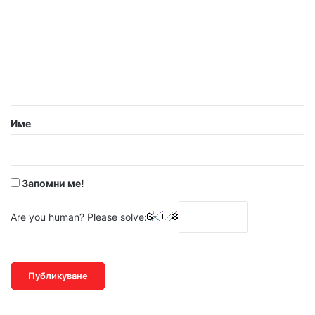
м
е
н
т
а
р
Име
:
*
Запомни ме!
Are you human? Please solve: