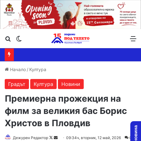
Търсене ...
Switch skin
М
Начало
/
Култура
Градът
Култура
Новини
Премиерна прожекция на
филм за великия бас Борис
Христов в Пловдив
Follow
Send
Дежурен Редактор
09:34ч, вторник, 12 май, 2026
0