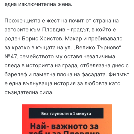
една изключителна жена.
Прожекцията е жест на почит от страна на
авторите към Пловдив – градът, в който е
роден Борис Христов. Макар и пребивавало
за кратко в къщата на ул. „Велико Търново“
№47, семейството му оставя незаличима
следа в историята на града, отбелязана днес с
барелеф и паметна плоча на фасадата. Филмът
е една вълнуваща история за любовта като
съзидателна сила.