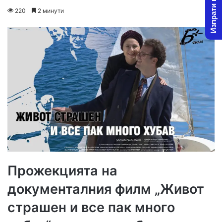
Изпрати новина
on
an
220
2 минути
X
email
Прожекцията на
документалния филм „Живот
страшен и все пак много