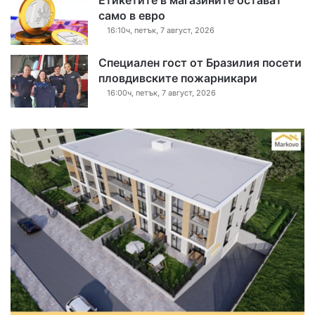
Етикетите в магазините остават
само в евро
16:10ч, петък, 7 август, 2026
Специален гост от Бразилия посети
пловдивските пожарникари
16:00ч, петък, 7 август, 2026