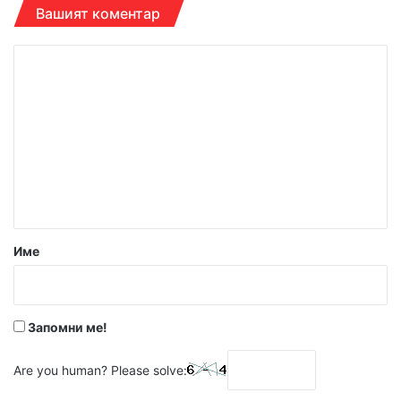
Вашият коментар
К
о
м
е
н
т
а
р
Име
:
*
Запомни ме!
Are you human? Please solve: