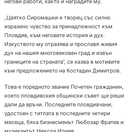
негови работи, както и наградите му.
„Цвятко Сиромашки е творец със силно
изразено чувство за принадлежност към
Пловдив, към неговите история и дух.
Изкуството му отразява и прославя живия
дух на нашия многовековен град и извън
границите на страната“, се казва в мотивите
към предложението на Костадин Димитров.
Това е поредното звание Почетен гражданин,
което пловдивския общински съвет ще реши
дали да връчи. Последните пловдивчани,
удостоен с титлата в последните четири
месеца, бяха бизнесменът Любозар Фратев и
музикантът Никола Илиев.