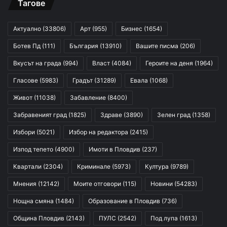
Тагове
Актуално
(33806)
Арт
(955)
Бизнес
(1654)
Ботев Пд
(111)
България
(13910)
Вашите писма
(206)
Вкусът на града
(994)
Власт
(4084)
Героите на деня
(1964)
Гласове
(5983)
Градът
(31289)
Евала
(1068)
Живот
(11038)
Забавление
(8400)
Забравеният град
(1825)
Здраве
(3890)
Зелен град
(1358)
Избори
(5021)
Избор на редактора
(2415)
Изпод тепето
(4900)
Имоти в Пловдив
(237)
Квартали
(2304)
Криминале
(5973)
Култура
(9789)
Мнения
(12142)
Моите отговори
(115)
Новини
(54283)
Нощна смяна
(1484)
Образование в Пловдив
(736)
Община Пловдив
(2143)
ПУЛС
(2542)
Под лупа
(1613)