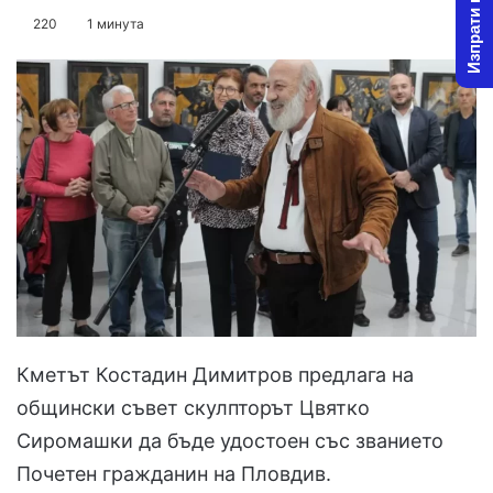
Изпрати новина
on
an
220
1 минута
X
email
Кметът Костадин Димитров предлага на
общински съвет скулпторът Цвятко
Сиромашки да бъде удостоен със званието
Почетен гражданин на Пловдив.