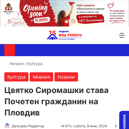
Търсене ...
Switch skin
М
Начало
/
Култура
Култура
Мнения
Новини
Цвятко Сиромашки става
Почетен гражданин на
Пловдив
Follow
Send
Дежурен Редактор
14:07ч, събота, 8 юни, 2024
0