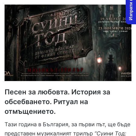
Изпрати новина
Песен за любовта. История за
обсебването. Ритуал на
отмъщението.
Тази година в България, за първи път, ще бъде
представен музикалният трилър
“Суини Тод: