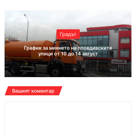
Градът
График за миенето на пловдивските
улици от 10 до 14 август
Вашият коментар
К
о
м
е