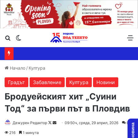
Търсене ...
Switch skin
М
Начало
/
Култура
Градът
Забавление
Култура
Новини
Бродуейският хит „Суини
Тод“ за първи път в Пловдив
Follow
Send
Дежурен Редактор
09:50ч, сряда, 29 април, 2026
0
on
an
216
1 минута
X
email