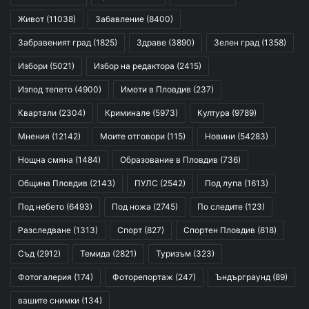
Живот
(11038)
Забавление
(8400)
Забравеният град
(1825)
Здраве
(3890)
Зелен град
(1358)
Избори
(5021)
Избор на редактора
(2415)
Изпод тепето
(4900)
Имоти в Пловдив
(237)
Квартали
(2304)
Криминале
(5973)
Култура
(9789)
Мнения
(12142)
Моите отговори
(115)
Новини
(54283)
Нощна смяна
(1484)
Образование в Пловдив
(736)
Община Пловдив
(2143)
ПУЛС
(2542)
Под лупа
(1613)
Под небето
(6493)
Под ножа
(2745)
По следите
(123)
Разследване
(1313)
Спорт
(827)
Спортен Пловдив
(818)
Съд
(2912)
Темида
(2821)
Туризъм
(323)
Фотогалерия
(174)
Фоторепортаж
(247)
Ъндърграунд
(89)
вашите снимки
(134)