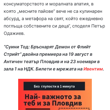
консуматорството и моралната апатия, в
която „месните пайове“ вече не са кулинарен
абсурд, а метафора на свят, който ежедневно
поглъща собствените си деца“, споделя Петър
Одажиев.
“Суини Тод: Бръснарят Демон от Флийт
Стрийт” двойна премиера на 19 август в
Античен театър Пловдив и на 23 ноември в
зала 1 на НДК. Билети е мрежата на
Ивентим
.