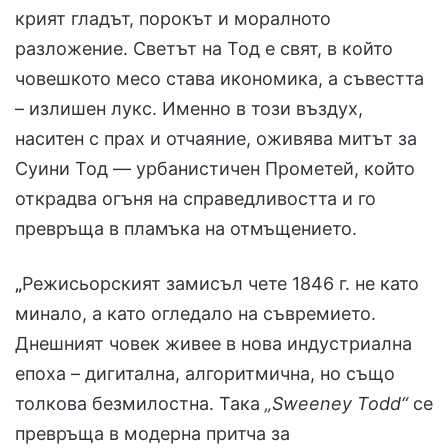
крият гладът, порокът и моралното
разложение. Светът на Тод е свят, в който
човешкото месо става икономика, а съвестта
– излишен лукс. Именно в този въздух,
наситен с прах и отчаяние, оживява митът за
Суини Тод — урбанистичен Прометей, който
открадва огъня на справедливостта и го
превръща в пламъка на отмъщението.
„
Режисьорският замисъл чете 1846 г. не като
минало, а като огледало на съвремието.
Днешният човек живее в нова индустриална
епоха – дигитална, алгоритмична, но също
толкова безмилостна. Така
„Sweeney Todd“
се
превръща в модерна притча за