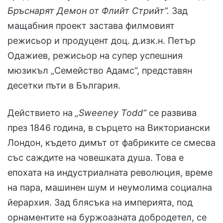
Бръснарят Демон от Флийт Стрийт”.
Зад
мащабния проект застава филмовият
режисьор и продуцент доц. д.изк.н. Петър
Одажиев, режисьор на супер успешния
мюзикъл „Семейство Адамс“, представян
десетки пъти в България.
Действието на
„Sweeney Todd“
се развива
през 1846 година, в сърцето на Викториански
Лондон, където димът от фабриките се смесва
със саждите на човешката душа. Това е
епохата на индустриалната революция, време
на пара, машинен шум и неумолима социална
йерархия. Зад блясъка на империята, под
орнаментите на буржоазната добродетел, се