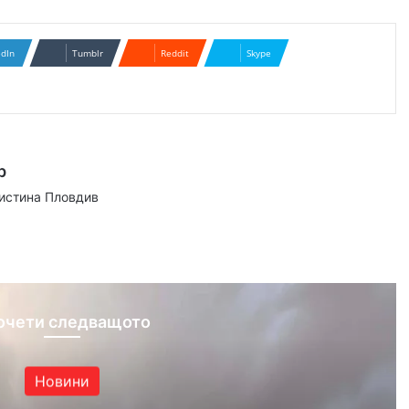
edIn
Tumblr
Reddit
Skype
р
аистина Пловдив
ram
очети следващото
Новини