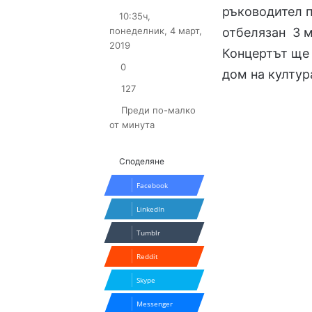
on
an
ръководител п
10:35ч,
X
email
понеделник, 4 март,
отбелязан 3 м
2019
Концертът ще 
0
дом на култур
127
Преди по-малко
от минута
Споделяне
Facebook
LinkedIn
Tumblr
Reddit
Skype
Messenger