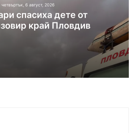
, четвъртък, 6 август, 2026
ри спасиха дете от
язовир край Пловдив
густ, 2026
Пожарникари спасиха дете от водите на язовир край Пловдив
густ, 2026
Кричим иска справедливост за жестоко убития на Младежки хълм Георги
густ, 2026
Убийството на Младежкия хълм: безпрецедентна жестокост от „ловци на педофили“