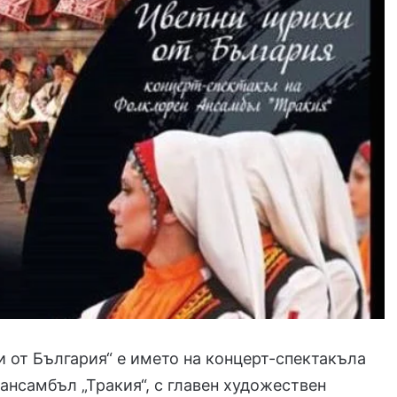
 от България“ е името на концерт-спектакъла
ансамбъл „Тракия“, с главен художествен