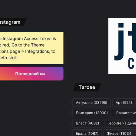
nstagram
густ, 2026
БХК: След случаите в Пловдив и Банско държавата е длъжна да разследва омразата
e Instagram Access Token is
pired, Go to the Theme
ions page > Integrations, to
густ, 2026
refresh it.
10 младежи от 14 до 17 г. са задържани за убийството на Младежкия хълм
Последвай ни
Тагове
густ, 2026
Служители на община Сопот спасиха бедстващо щъркелче
Актуално
(33795)
Арт
(954)
България
(13900)
Вашите пи
Власт
(4082)
Героите на деня
Евала
(1067)
Живот
(11034)