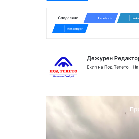
Споделяне
Facebook
Link
Messenger
Дежурен Редакто
Екип на Под Тепето - Н
Website
Facebook
X
YouTube
Instag
Пр