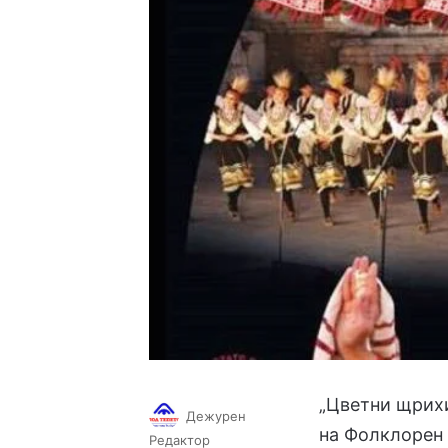
„Цветни щрихи
Дежурен
на Фолклорен 
Follow
Send
Редактор