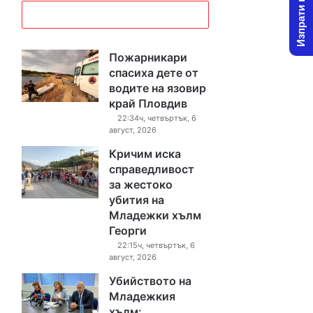
Изпрати новина
Пожарникари
спасиха дете от
водите на язовир
край Пловдив
22:34ч, четвъртък, 6
август, 2026
Кричим иска
справедливост
за жестоко
убития на
Младежки хълм
Георги
22:15ч, четвъртък, 6
август, 2026
Убийството на
Младежкия
хълм: