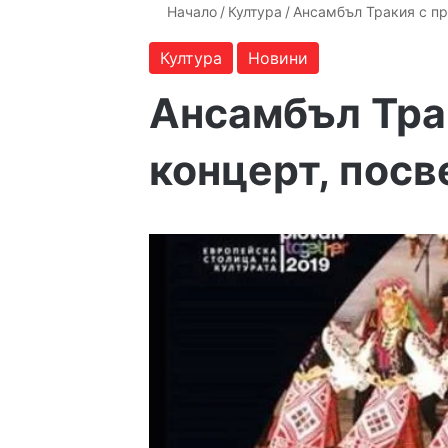
Начало
/
Култура
/
Ансамбъл Тракия с пр
Култура
Новини
Ансамбъл Тра
концерт, посв