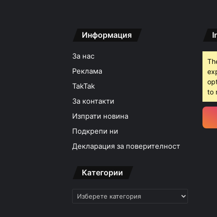
Информация
I
15:42ч, четвъртък, 6 ав
За нас
Th
Реклама
ex
opt
TakTak
15:18ч, четвъртък, 6 ав
to 
За контакти
Изпрати новина
Подкрепи ни
15:05ч, четвъртък, 6 ав
Декларация за поверителност
Категории
Категории