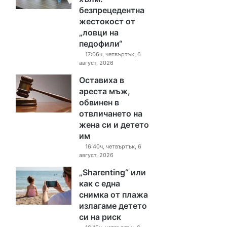
безпрецедентна
жестокост от
„ловци на
педофили“
17:06ч, четвъртък, 6
август, 2026
Оставиха в
ареста мъж,
обвинен в
отвличането на
жена си и детето
им
16:40ч, четвъртък, 6
август, 2026
„Sharenting“ или
как с една
снимка от плажа
излагаме детето
си на риск