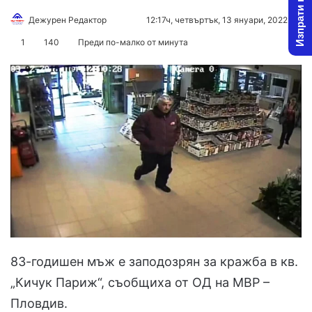
Изпрати новина
Дежурен Редактор
F
S
12:17ч, четвъртък, 13 януари, 2022
o
e
1
140
Преди по-малко от минута
l
n
l
d
o
a
w
n
o
e
n
m
X
a
i
l
83-годишен мъж е заподозрян за кражба в кв.
„Кичук Париж“, съобщиха от ОД на МВР –
Пловдив.