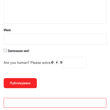
н
т
а
р
Име
:
*
Запомни ме!
Are you human? Please solve: