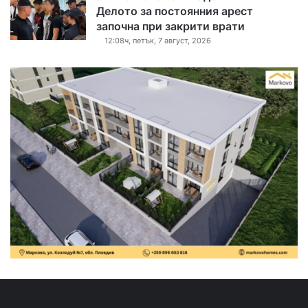
Делото за постоянния арест
започна при закрити врати
12:08ч, петък, 7 август, 2026