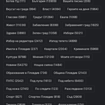
Ботев Пд
(111)
България
(13909)
Вашите писма
(206)
Вкусът на града
(994)
Власт
(4084)
Героите на деня
(1964)
Гласове
(5981)
Градът
(31284)
Евала
(1068)
Живот
(11036)
Забавление
(8399)
Забравеният град
(1825)
Здраве
(3890)
Зелен град
(1358)
Избори
(5021)
Избор на редактора
(2412)
Изпод тепето
(4899)
Имоти в Пловдив
(237)
Квартали
(2304)
Криминале
(5969)
Култура
(9788)
Мнения
(12139)
Моите отговори
(115)
Новини
(54275)
Нощна смяна
(1484)
Образование в Пловдив
(736)
Община Пловдив
(2143)
ПУЛС
(2542)
Под лупа
(1613)
Под небето
(6493)
Под ножа
(2745)
По следите
(123)
Разследване
(1313)
Спорт
(827)
Спортен Пловдив
(818)
Съд
(2909)
Темида
(2819)
Туризъм
(323)
Фотогалерия
(174)