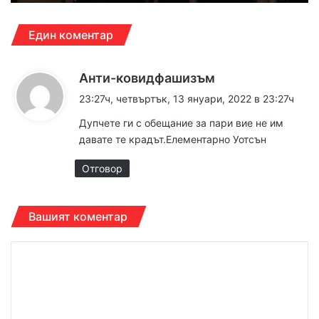
Един коментар
к
Анти-ковидфашизъм
а
23:27ч, четвъртък, 13 януари, 2022 в 23:27ч
з
Дупчете ги с обещание за пари вие не им
а
давате те крадът.Елементарно Уотсън
:
Отговор
Вашият коментар
К
о
м
е