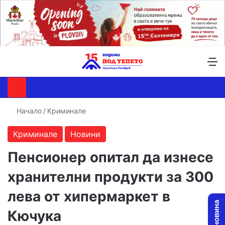
Търсене ...
Switch skin
М
Начало
/
Криминале
Криминале
Новини
Пенсионер опитал да изнесе
хранителни продукти за 300
лева от хипермаркет в
Кючука