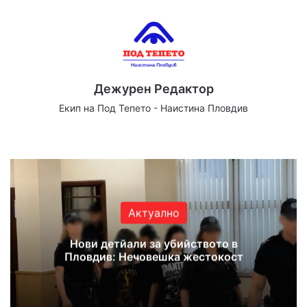
Дежурен Редактор
Екип на Под Тепето - Наистина Пловдив
We
Fa
X
Yo
Ins
bsi
ce
uT
tag
te
bo
ub
ra
ok
e
m
Актуално
Нови детйали за убийството в
Пловдив: Нечовешка жестокост