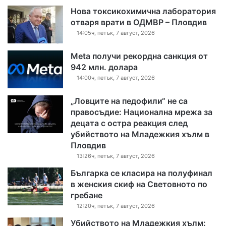
Нова токсикохимична лаборатория
отваря врати в ОДМВР – Пловдив
14:05ч, петък, 7 август, 2026
Meta получи рекордна санкция от
942 млн. долара
14:00ч, петък, 7 август, 2026
„Ловците на педофили“ не са
правосъдие: Национална мрежа за
децата с остра реакция след
убийството на Младежкия хълм в
Пловдив
13:26ч, петък, 7 август, 2026
Българка се класира на полуфинал
в женския скиф на Световното по
гребане
12:20ч, петък, 7 август, 2026
Убийството на Младежкия хълм: