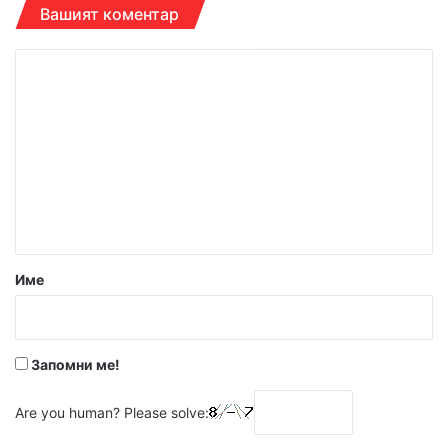
Вашият коментар
К
о
м
е
н
т
а
р
Име
:
*
Запомни ме!
Are you human? Please solve: