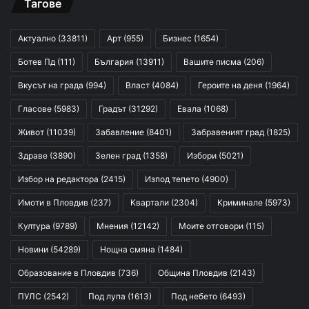
Тагове
Актуално
(33811)
Арт
(955)
Бизнес
(1654)
Ботев Пд
(111)
България
(13911)
Вашите писма
(206)
Вкусът на града
(994)
Власт
(4084)
Героите на деня
(1964)
Гласове
(5983)
Градът
(31292)
Евала
(1068)
Живот
(11039)
Забавление
(8401)
Забравеният град
(1825)
Здраве
(3890)
Зелен град
(1358)
Избори
(5021)
Избор на редактора
(2415)
Изпод тепето
(4900)
Имоти в Пловдив
(237)
Квартали
(2304)
Криминале
(5973)
Култура
(9789)
Мнения
(12142)
Моите отговори
(115)
Новини
(54289)
Нощна смяна
(1484)
Образование в Пловдив
(736)
Община Пловдив
(2143)
ПУЛС
(2542)
Под лупа
(1613)
Под небето
(6493)