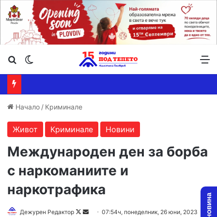
Търсене ...
Switch skin
М
Начало
/
Криминале
Живот
Криминале
Новини
Международен ден за борба
с наркоманиите и
наркотрафика
Follow
Send
Дежурен Редактор
07:54ч, понеделник, 26 юни, 2023