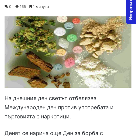
Изпрати новина
on
an
0
165
1 минута
X
email
На днешния ден светът отбелязва
Международен ден против употребата и
търговията с наркотици.
Денят се нарича още Ден за борба с