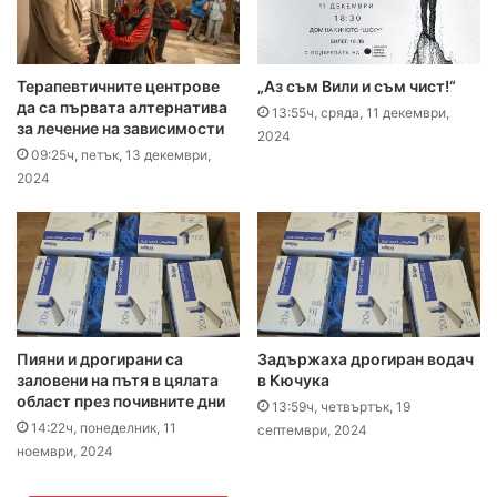
Терапевтичните центрове
„Аз съм Вили и съм чист!“
да са първата алтернатива
13:55ч, сряда, 11 декември,
за лечение на зависимости
2024
09:25ч, петък, 13 декември,
2024
Пияни и дрогирани са
Задържаха дрогиран водач
заловени на пътя в цялата
в Кючука
област през почивните дни
13:59ч, четвъртък, 19
14:22ч, понеделник, 11
септември, 2024
ноември, 2024