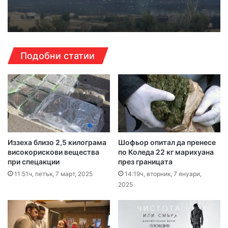
Подобни статии
Иззеха близо 2,5 килограма
Шофьор опитал да пренесе
високорискови вещества
по Коледа 22 кг марихуана
при спецакции
през границата
11:51ч, петък, 7 март, 2025
14:19ч, вторник, 7 януари,
2025