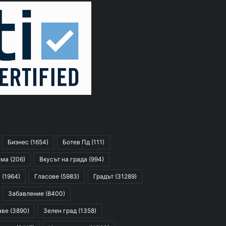
Бизнес
(1654)
Ботев Пд
(111)
сма
(206)
Вкусът на града
(994)
я
(1964)
Гласове
(5983)
Градът
(31289)
Забавление
(8400)
аве
(3890)
Зелен град
(1358)