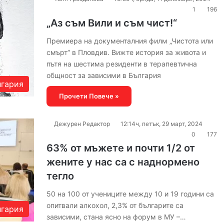
1
196
„Аз съм Вили и съм чист!“
Премиера на документалния филм „Чистота или
смърт“ в Пловдив. Вижте история за живота и
пътя на шестима резиденти в терапевтична
общност за зависими в България
гария
Прочети Повече »
Дежурен Редактор
12:14ч, петък, 29 март, 2024
0
177
63% от мъжете и почти 1/2 от
жените у нас са с наднормено
тегло
50 на 100 от учениците между 10 и 19 години са
опитвали алкохол, 2,3% от българите са
гария
зависими, стана ясно на форум в МУ –…