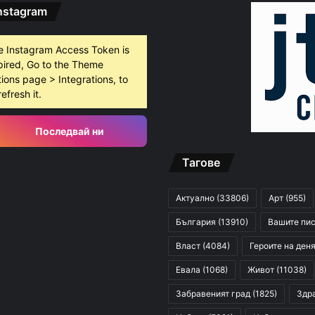
nstagram
e Instagram Access Token is
pired, Go to the Theme
ions page > Integrations, to
refresh it.
Последвай ни
Тагове
Актуално
(33806)
Арт
(955)
България
(13910)
Вашите пи
Власт
(4084)
Героите на ден
Евала
(1068)
Живот
(11038)
Забравеният град
(1825)
Здр