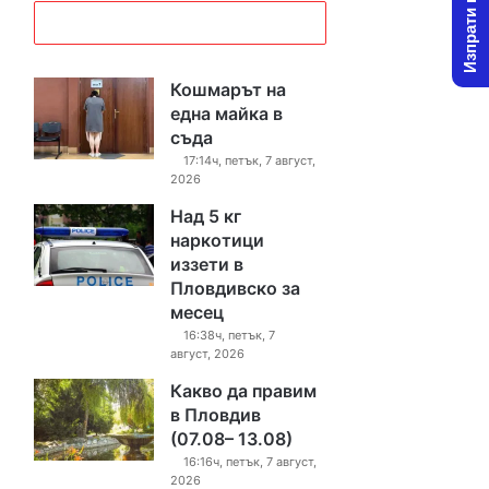
Изпрати новина
Кошмарът на
една майка в
съда
17:14ч, петък, 7 август,
2026
Над 5 кг
наркотици
иззети в
Пловдивско за
месец
16:38ч, петък, 7
август, 2026
Какво да правим
в Пловдив
(07.08– 13.08)
16:16ч, петък, 7 август,
2026