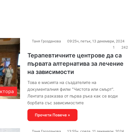
Таня Грозданова
09:25ч, петък, 13 декември, 2024
1
242
Терапевтичните центрове да са
първата алтернатива за лечение
на зависимости
Това е мисията на създателите на
документалния филм "Чистота или смърт".
актора
Лентата разказва от първа ръка как се води
борбата със зависимостите
Прочети Повече »
Таня Грозданова
13:55ч, сряда, 11 декември, 2024