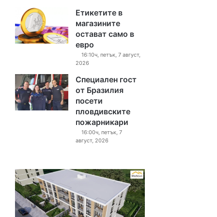
Етикетите в
магазините
остават само в
евро
16:10ч, петък, 7 август,
2026
Специален гост
от Бразилия
посети
пловдивските
пожарникари
16:00ч, петък, 7
август, 2026