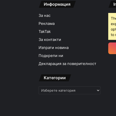
Информация
I
За нас
Th
Реклама
ex
opt
TakTak
to 
За контакти
Изпрати новина
Подкрепи ни
Декларация за поверителност
Категории
Категории