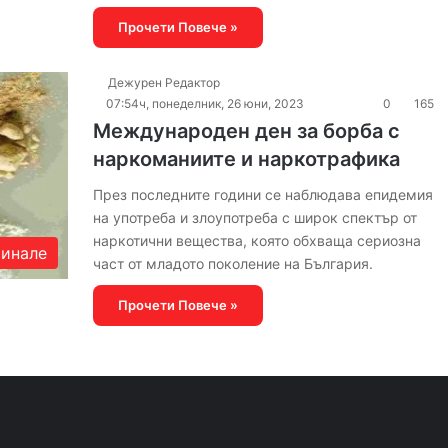
Прочети Повече »
Дежурен Редактор
07:54ч, понеделник, 26 юни, 2023
0
165
Международен ден за борба с
наркоманиите и наркотрафика
През последните години се наблюдава епидемия
на употреба и злоупотреба с широк спектър от
наркотични вещества, която обхваща сериозна
инале
част от младото поколение на България.
Прочети Повече »