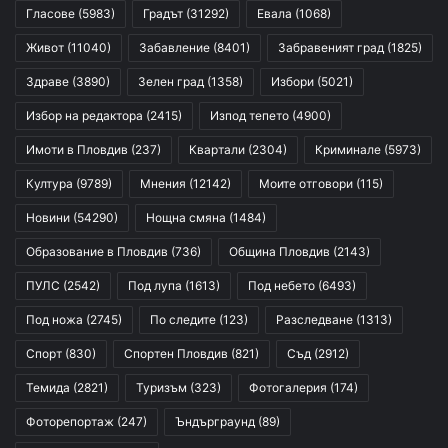
Гласове
(5983)
Градът
(31292)
Евала
(1068)
Живот
(11040)
Забавление
(8401)
Забравеният град
(1825)
Здраве
(3890)
Зелен град
(1358)
Избори
(5021)
Избор на редактора
(2415)
Изпод тепето
(4900)
Имоти в Пловдив
(237)
Квартали
(2304)
Криминале
(5973)
Култура
(9789)
Мнения
(12142)
Моите отговори
(115)
Новини
(54290)
Нощна смяна
(1484)
Образование в Пловдив
(736)
Община Пловдив
(2143)
ПУЛС
(2542)
Под лупа
(1613)
Под небето
(6493)
Под ножа
(2745)
По следите
(123)
Разследване
(1313)
Спорт
(830)
Спортен Пловдив
(821)
Съд
(2912)
Темида
(2821)
Туризъм
(323)
Фотогалерия
(174)
Фоторепортаж
(247)
Ъндърграунд
(89)