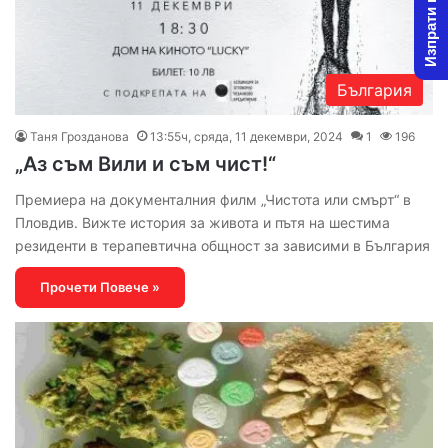
Изпрати новина
България
Таня Грозданова
13:55ч, сряда, 11 декември, 2024
1
196
„Аз съм Вили и съм чист!“
Премиера на документалния филм „Чистота или смърт“ в
Пловдив. Вижте история за живота и пътя на шестима
резиденти в терапевтична общност за зависими в България
Прочети Повече »