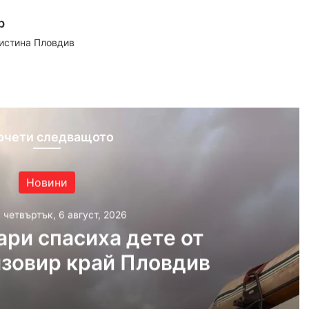
р
аистина Пловдив
ram
очети следващото
Новини
, четвъртък, 6 август, 2026
ри спасиха дете от
язовир край Пловдив