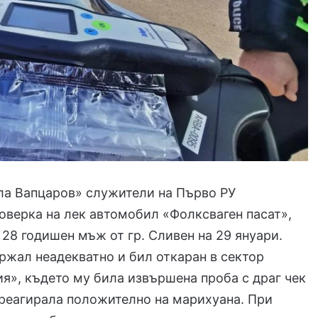
ла Вапцаров» служители на Първо РУ
верка на лек автомобил «Фолксваген пасат»,
 28 годишен мъж от гр. Сливен на 29 януари.
ржал неадекватно и бил откаран в сектор
я», където му била извършена проба с драг чек
 реагирала положително на марихуана. При