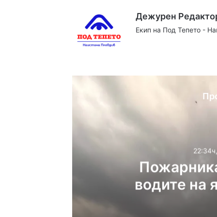
Дежурен Редакто
Екип на Под Тепето - Н
Website
Facebook
X
YouTube
Instag
Пр
22:34ч
Пожарника
водите на 