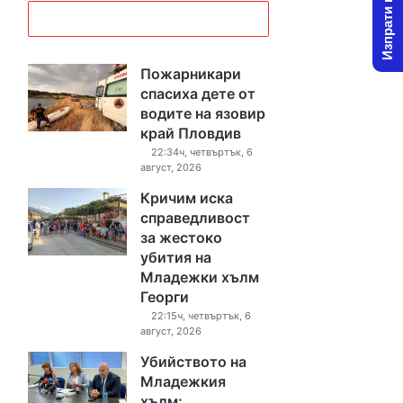
Изпрати новина
Пожарникари
спасиха дете от
водите на язовир
край Пловдив
22:34ч, четвъртък, 6
август, 2026
Кричим иска
справедливост
за жестоко
убития на
Младежки хълм
Георги
22:15ч, четвъртък, 6
август, 2026
Убийството на
Младежкия
хълм: