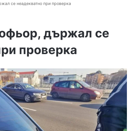
ржал се неадекватно при проверка
офьор, държал се
при проверка