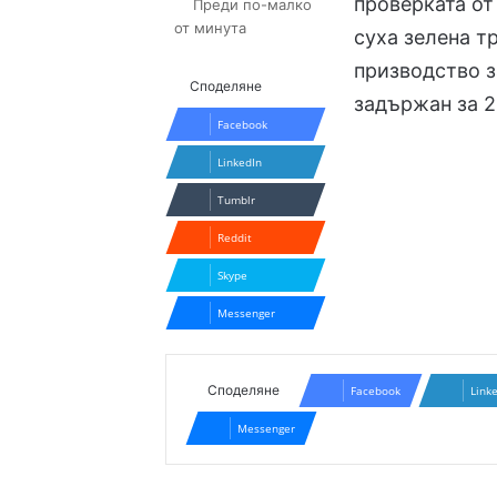
проверката от
Преди по-малко
от минута
суха зелена т
призводство з
Споделяне
задържан за 2
Facebook
LinkedIn
Tumblr
Reddit
Skype
Messenger
Споделяне
Facebook
Link
Messenger