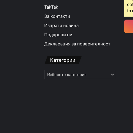
opt
TakTak
15:18ч, четвъртък, 6 ав
to 
За контакти
Изпрати новина
Подкрепи ни
15:05ч, четвъртък, 6 ав
Декларация за поверителност
Категории
Категории