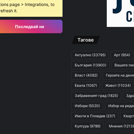
ions page > Integrations, to
густ, 2026
refresh it.
10 младежи от 14 до 17 г. са задържани за убийството на Младежкия хълм
Последвай ни
Тагове
густ, 2026
Служители на община Сопот спасиха бедстващо щъркелче
Актуално
(33795)
Арт
(954)
България
(13900)
Вашите пи
Власт
(4082)
Героите на деня
Евала
(1067)
Живот
(11034)
Забравеният град
(1825)
Здр
Избори
(5020)
Избор на реда
Имоти в Пловдив
(237)
Кварт
Култура
(9786)
Мнения
(1213