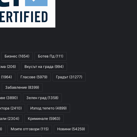
Бизнес
(1654)
Ботев Пд
(111)
сма
(206)
Вкусът на града
(994)
(1964)
Гласове
(5979)
Градът
(31277)
Забавление
(8399)
аве
(3890)
Зелен град
(1358)
ктора
(2410)
Изпод тепето
(4899)
али
(2304)
Криминале
(5963)
8)
Моите отговори
(115)
Новини
(54259)