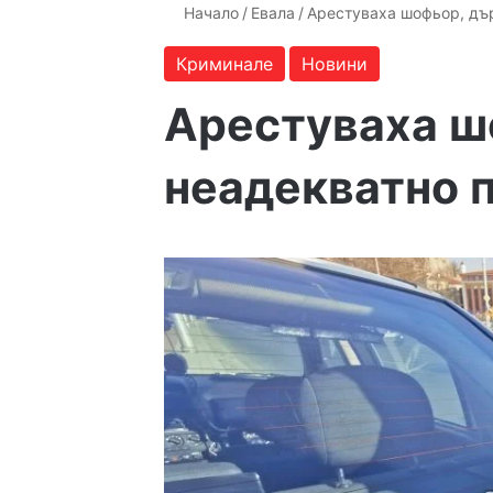
Начало
/
Евала
/
Арестуваха шофьор, дъ
Криминале
Новини
Арестуваха ш
неадекватно 