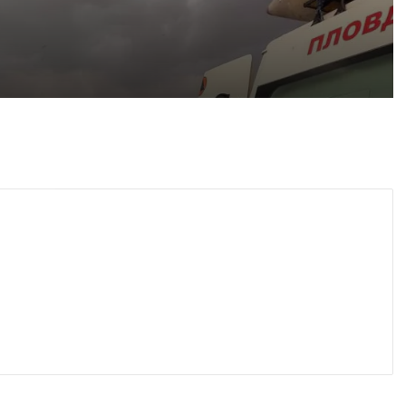
густ, 2026
Пожарникари спасиха дете от водите на язовир край Пловдив
густ, 2026
Кричим иска справедливост за жестоко убития на Младежки хълм Георги
густ, 2026
Убийството на Младежкия хълм: безпрецедентна жестокост от „ловци на педофили“
густ, 2026
Оставиха в ареста мъж, обвинен в отвличането на жена си и детето им