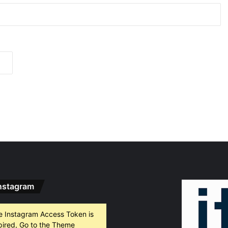
густ, 2026
„Sharenting“ или как с една снимка от плажа излагаме детето си на риск
густ, 2026
Хеликоптер се включи в гасенето на пожара в Пазарджишко
густ, 2026
Район „Северен“ продължава премахването на изоставени коли
nstagram
густ, 2026
БХК: След случаите в Пловдив и Банско държавата е длъжна да разследва омразата
e Instagram Access Token is
pired, Go to the Theme