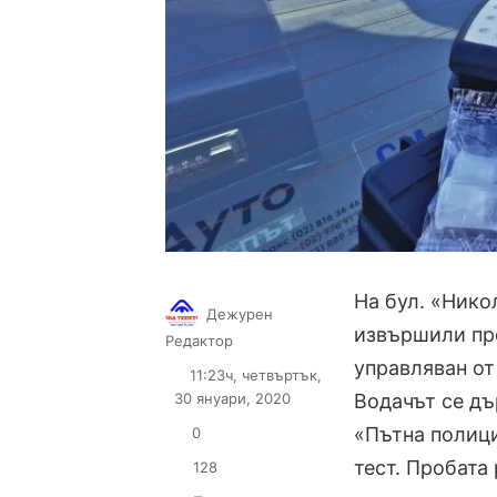
На бул. «Нико
Дежурен
извършили про
Follow
Send
Редактор
on
an
управляван от
11:23ч, четвъртък,
X
email
30 януари, 2020
Водачът се дъ
«Пътна полици
0
тест. Пробата
128