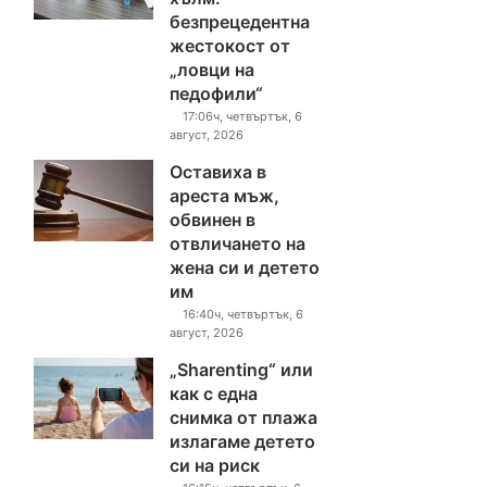
безпрецедентна
жестокост от
„ловци на
педофили“
17:06ч, четвъртък, 6
август, 2026
Оставиха в
ареста мъж,
обвинен в
отвличането на
жена си и детето
им
16:40ч, четвъртък, 6
август, 2026
„Sharenting“ или
как с една
снимка от плажа
излагаме детето
си на риск