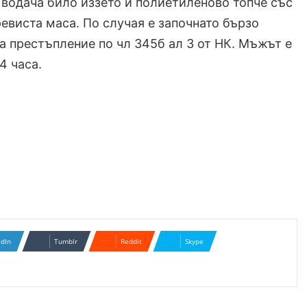
 водача било иззето и полиетиленово топче със
ревиста маса. По случая е започнато бързо
а престъпление по чл 345б ал 3 от НК. Мъжът е
4 часа.
edIn
Tumblr
Reddit
Skype