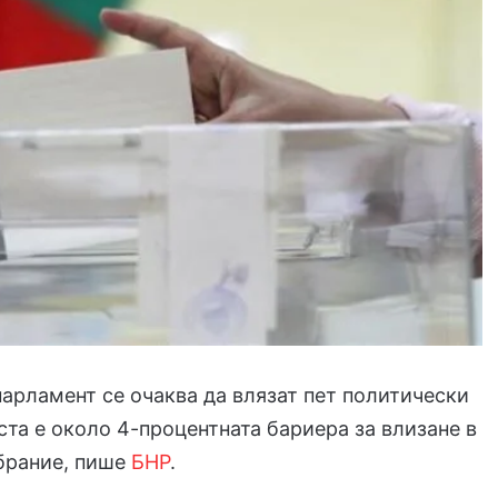
арламент се очаква да влязат пет политически
та е около 4-процентната бариера за влизане в
брание, пише
БНР
.