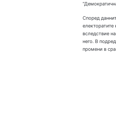
“Демократична
Според даннит
електоратите 
вследствие на
него. В подре
промени в сра