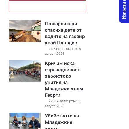
Изпрати новина
Пожарникари
спасиха дете от
водите на язовир
край Пловдив
22:34ч, четвъртък, 6
август, 2026
Кричим иска
справедливост
за жестоко
убития на
Младежки хълм
Георги
22:15ч, четвъртък, 6
август, 2026
Убийството на
Младежкия
хълм: