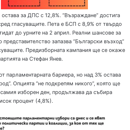
 остава за ДПС с 12,8%. “Възраждане” достига
 сред гласуващите. Пета е БСП с 8,9% от твърдо
тидат до урните на 2 април. Реални шансове за
 представителство запазва “Български възход”
суващите. Предизборната кампания ще се окаже
артията на Стефан Янев.
от парламентарната бариера, но над 3% остава
род”. Опцията “не подкрепям никого”, която ще
 самия изборен ден, продължава да събира
исок процент (4,8%).