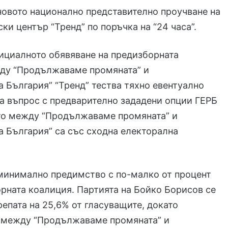
новото национално представително проучване на
ки център “Тренд” по поръчка на “24 часа”.
ициалното обявяване на предизборната
ду “Продължаваме промяната” и
 България” “Тренд” тества тяхно евентуално
а въпрос с предварително зададени опции ГЕРБ
то между “Продължаваме промяната” и
 България” са със сходна електорална
минимално предимство с по-малко от процент
рната коалиция. Партията на Бойко Борисов се
репата на 25,6% от гласуващите, докато
 между “Продължаваме промяната” и