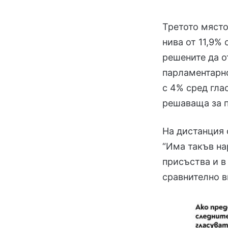
Третото място
нива от 11,9%
решените да о
парламентарно
с 4% сред гла
решаваща за п
На дистанция 
“Има такъв на
присъства и в
сравнително в