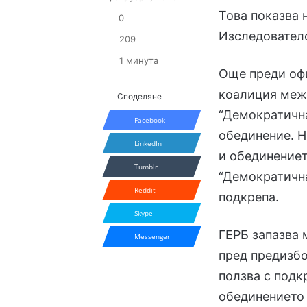
Това показва 
0
Изследователс
209
1 минута
Още преди оф
коалиция меж
Споделяне
“Демократична
Facebook
обединение. Н
LinkedIn
и обединение
Tumblr
“Демократична
Reddit
подкрепа.
Skype
ГЕРБ запазва 
Messenger
пред предизбо
ползва с подк
обединението