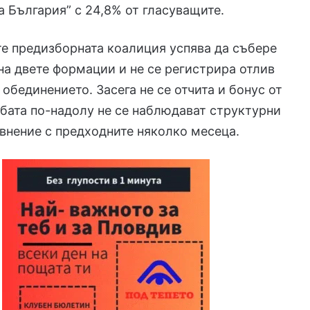
 България” с 24,8% от гласуващите.
е предизборната коалиция успява да събере
на двете формации и не се регистрира отлив
 обединението. Засега не се отчита и бонус от
дбата по-надолу не се наблюдават структурни
внение с предходните няколко месеца.