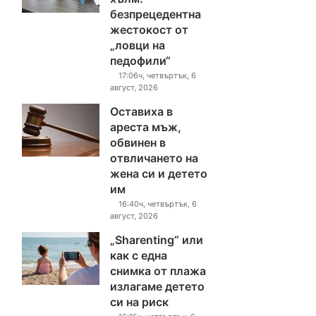
безпрецедентна
жестокост от
„ловци на
педофили“
17:06ч, четвъртък, 6
август, 2026
Оставиха в
ареста мъж,
обвинен в
отвличането на
жена си и детето
им
16:40ч, четвъртък, 6
август, 2026
„Sharenting“ или
как с една
снимка от плажа
излагаме детето
си на риск