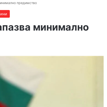
минимално предимство
вини
запазва минимално