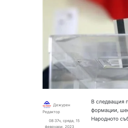
В следващия п
Дежурен
формации, шес
Follow
Send
Редактор
on
an
Народното съ
08:37ч, сряда, 15
X
email
февруари, 2023