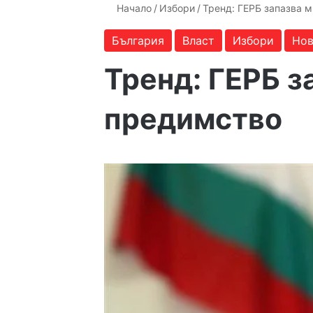
Начало
/
Избори
/
Тренд: ГЕРБ запазва 
България
Власт
Избори
Но
Тренд: ГЕРБ 
предимство