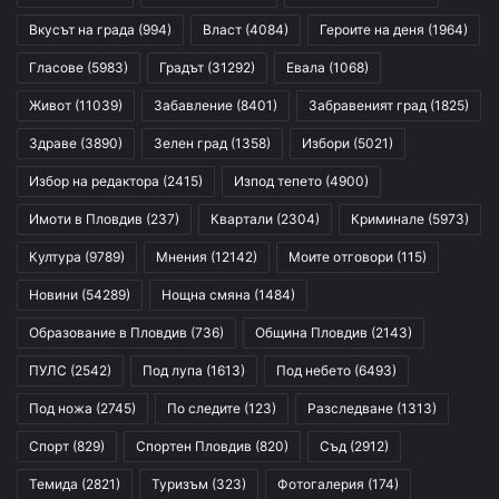
Вкусът на града
(994)
Власт
(4084)
Героите на деня
(1964)
Гласове
(5983)
Градът
(31292)
Евала
(1068)
Живот
(11039)
Забавление
(8401)
Забравеният град
(1825)
Здраве
(3890)
Зелен град
(1358)
Избори
(5021)
Избор на редактора
(2415)
Изпод тепето
(4900)
Имоти в Пловдив
(237)
Квартали
(2304)
Криминале
(5973)
Култура
(9789)
Мнения
(12142)
Моите отговори
(115)
Новини
(54289)
Нощна смяна
(1484)
Образование в Пловдив
(736)
Община Пловдив
(2143)
ПУЛС
(2542)
Под лупа
(1613)
Под небето
(6493)
Под ножа
(2745)
По следите
(123)
Разследване
(1313)
Спорт
(829)
Спортен Пловдив
(820)
Съд
(2912)
Темида
(2821)
Туризъм
(323)
Фотогалерия
(174)