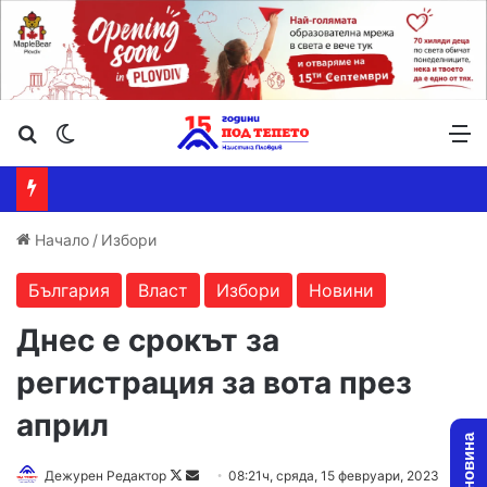
Търсене ...
Switch skin
М
Начало
/
Избори
България
Власт
Избори
Новини
Днес е срокът за
регистрация за вота през
април
Follow
Send
Дежурен Редактор
08:21ч, сряда, 15 февруари, 2023