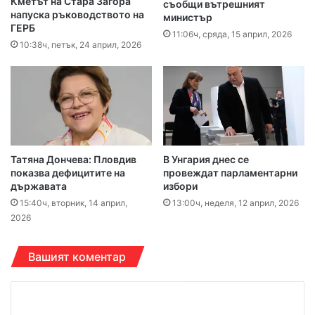
Кметът на Стара Загора
съобщи вътрешният
напуска ръководството на
министър
ГЕРБ
11:06ч, сряда, 15 април, 2026
10:38ч, петък, 24 април, 2026
Татяна Дончева: Пловдив
В Унгария днес се
показва дефицитите на
провеждат парламентарни
държавата
избори
15:40ч, вторник, 14 април,
13:00ч, неделя, 12 април, 2026
2026
Вашият коментар
К
о