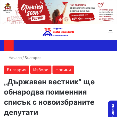
Търсене ...
Switch skin
М
Начало
/
България
България
Избори
Новини
„Държавен вестник“ ще
обнародва поименния
списък с новоизбраните
депутати