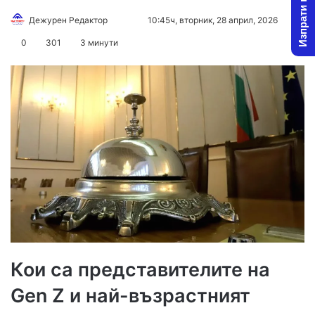
Изпрати новина
Follow
Send
Дежурен Редактор
10:45ч, вторник, 28 април, 2026
on
an
0
301
3 минути
X
email
Кои са представителите на
Gen Z и най-възрастният