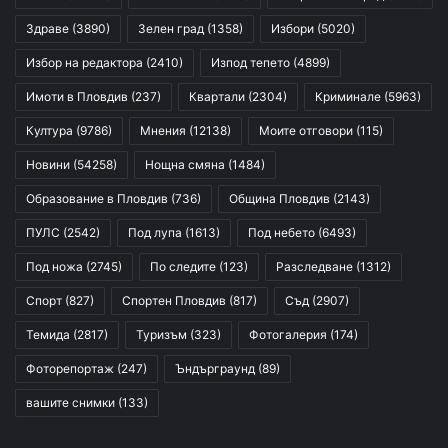
Здраве
(3890)
Зелен град
(1358)
Избори
(5020)
Избор на редактора
(2410)
Изпод тепето
(4899)
Имоти в Пловдив
(237)
Квартали
(2304)
Криминале
(5963)
Култура
(9786)
Мнения
(12138)
Моите отговори
(115)
Новини
(54258)
Нощна смяна
(1484)
Образование в Пловдив
(736)
Община Пловдив
(2143)
ПУЛС
(2542)
Под лупа
(1613)
Под небето
(6493)
Под ножа
(2745)
По следите
(123)
Разследване
(1312)
Спорт
(827)
Спортен Пловдив
(817)
Съд
(2907)
Темида
(2817)
Туризъм
(323)
Фотогалерия
(174)
Фоторепортаж
(247)
Ъндърграунд
(89)
вашите снимки
(133)