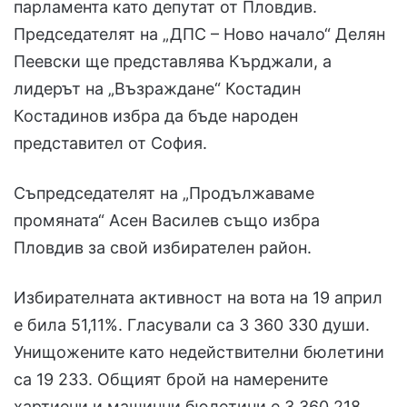
парламента като депутат от Пловдив.
Председателят на „ДПС – Ново начало“ Делян
Пеевски ще представлява Кърджали, а
лидерът на „Възраждане“ Костадин
Костадинов избра да бъде народен
представител от София.
Съпредседателят на „Продължаваме
промяната“ Асен Василев също избра
Пловдив за свой избирателен район.
Избирателната активност на вота на 19 април
е била 51,11%. Гласували са 3 360 330 души.
Унищожените като недействителни бюлетини
са 19 233. Общият брой на намерените
хартиени и машинни бюлетини е 3 360 218.