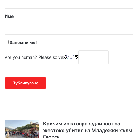
а
р
Име
:
*
Запомни ме!
Are you human? Please solve:
Кричим иска справедливост за
жестоко убития на Младежки хълм
Георги