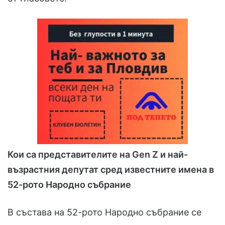
Кои са представителите на Gen Z и най-
възрастния депутат сред известните имена в
52-рото Народно събрание
В състава на 52-рото Народно събрание се