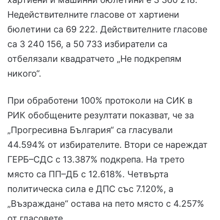
Недействителните гласове от хартиени
бюлетини са 69 222. Действителните гласове
са 3 240 156, а 50 733 избиратели са
отбелязали квадратчето „Не подкрепям
никого“.
При обработени 100% протоколи на СИК в
РИК обобщените резултати показват, че за
„Прогресивна България“ са гласували
44.594% от избирателите. Втори се нареждат
ГЕРБ–СДС с 13.387% подкрепа. На трето
място са ПП–ДБ с 12.618%. Четвърта
политическа сила е ДПС със 7.120%, а
„Възраждане“ остава на пето място с 4.257%
от гласовете.