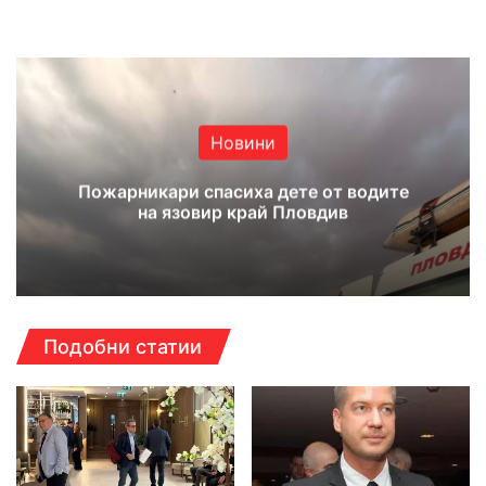
Website
Facebook
X
YouTube
Instagram
Новини
Пожарникари спасиха дете от водите
на язовир край Пловдив
Подобни статии