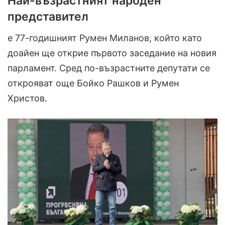
Най-възрастният народен
представител
е 77-годишният Румен Миланов, който като
доайен ще открие първото заседание на новия
парламент. Сред по-възрастните депутати се
открояват още Бойко Рашков и Румен
Христов.