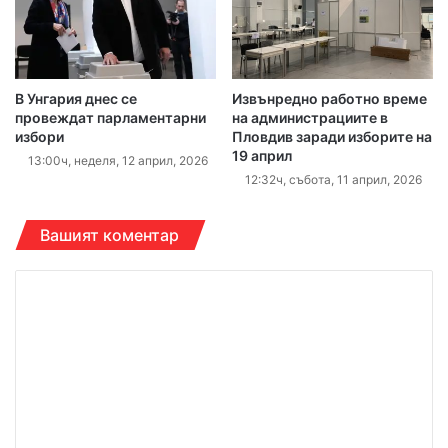
В Унгария днес се
Извънредно работно време
провеждат парламентарни
на администрациите в
избори
Пловдив заради изборите на
19 април
13:00ч, неделя, 12 април, 2026
12:32ч, събота, 11 април, 2026
Вашият коментар
К
о
м
е
н
т