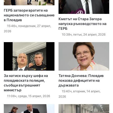
ГЕРБ затвори вратите на
националното си съвещание
Кметът на Стара Загора
в Пловдив
напуска ръководството на
15:46ч, понеделник, 27 април,
ГЕРБ
2026
10:38ч, петък, 24 април, 2026
За натиск върху шефа на
Татяна Дончева: Пловдив
пловдивската полиция,
показва дефицитите на
съобщи вътрешният
държавата
министър
15:40ч, вторник, 14 април,
11:06ч, сряда, 15 април, 2026
2026