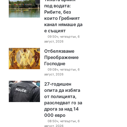
под водата:
Рибите, без
които Гребният
канал нямаше да
е същият
09:50ч, четвъртък, 6
август, 2026
Отбелязваме
Преображение
Господне
09:08ч, четвъртък, 6
август, 2026
27-годишен
опита да избяга
от полицията,
разследват го за
дрога за над 14
000 евро
08:50ч, четвъртък, 6
август, 2026