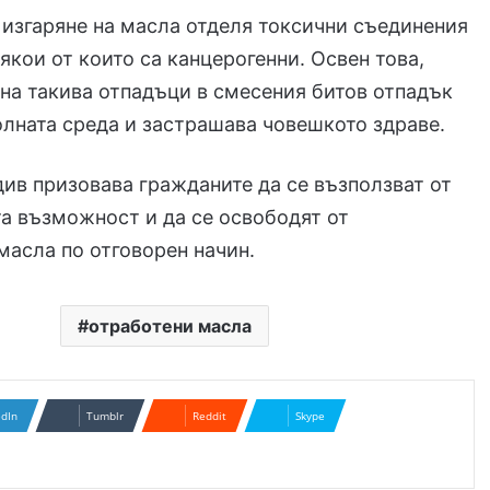
изгаряне на масла отделя токсични съединения
някои от които са канцерогенни. Освен това,
на такива отпадъци в смесения битов отпадък
лната среда и застрашава човешкото здраве.
в призовава гражданите да се възползват от
а възможност и да се освободят от
масла по отговорен начин.
отработени масла
edIn
Tumblr
Reddit
Skype