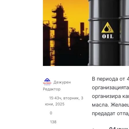
В периода от 
Дежурен
организацият
Follow
Send
Редактор
on
an
организира ка
15:43ч, вторник, 3
X
email
юни, 2025
масла. Желаещ
предадат отпа
0
138