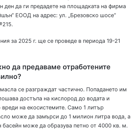
н ден да ги предадете на площадката на фирма
шън“ ЕООД на адрес: ул. „Брезовско шосе“
№215.
ния за 2025 г. ще се проведе в периода 19-21
жно да предаваме отработените
вилно?
масла се разграждат частично. Попадането им
лошава достъпа на кислород до водата и
о вреди на екосистемите. Само 1 литър
сло може да замърси до 1 милион литра вода, а
н басейн може да образува петно от 4000 кв. м.