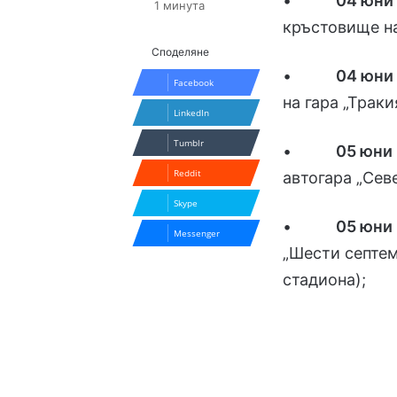
•
04 юни
1 минута
кръстовище на
Споделяне
•
04 юни
Facebook
на гара „Траки
LinkedIn
Tumblr
•
05 юни
Reddit
автогара „Сев
Skype
•
05 юни
Messenger
„Шести септем
стадиона);