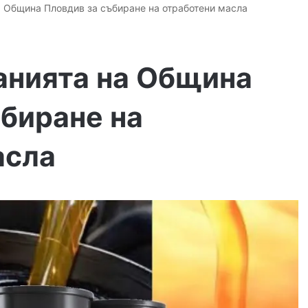
а Община Пловдив за събиране на отработени масла
анията на Община
ъбиране на
асла