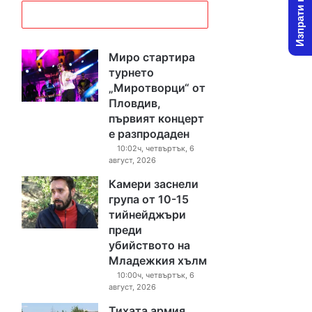
Изпрати новина
Миро стартира
турнето
„Миротворци“ от
Пловдив,
първият концерт
е разпродаден
10:02ч, четвъртък, 6
август, 2026
Камери заснели
група от 10-15
тийнейджъри
преди
убийството на
Младежкия хълм
10:00ч, четвъртък, 6
август, 2026
Тихата армия