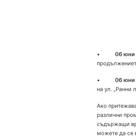
•
06 юни
продължението
•
06 юни
на ул. „Ранни 
Ако притежава
различни про
съдържащи вре
можете да се 