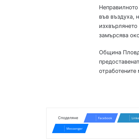
Неправилното 
във въздуха, 
изхвърлянето 
замърсява око
Община Пловди
предоставенат
отработените 
Споделяне
Facebook
Link
Messenger