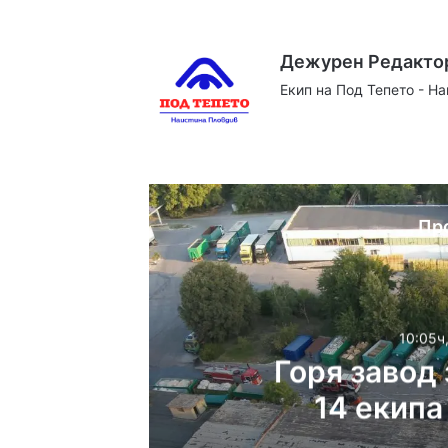
Дежурен Редакто
Екип на Под Тепето - Н
Website
Facebook
X
YouTube
Instag
Пр
10:05ч
Горя завод 
14 екипа