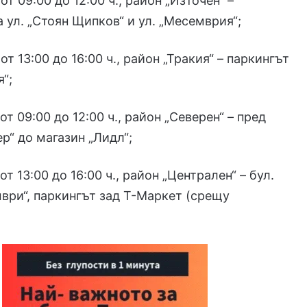
от 09:00 до 12:00 ч., район „Източен“ –
 ул. „Стоян Щипков“ и ул. „Месемврия“;
от 13:00 до 16:00 ч., район „Тракия“ – паркингът
я“;
от 09:00 до 12:00 ч., район „Северен“ – пред
ер“ до магазин „Лидл“;
от 13:00 до 16:00 ч., район „Централен“ – бул.
ври“, паркингът зад Т-Маркет (срещу