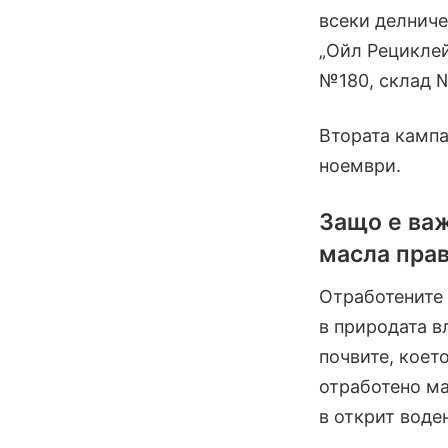
всеки делниче
„Ойл Рециклей
№180, склад 
Втората кампа
ноември.
Защо е ва
масла пра
Отработените 
в природата в
почвите, коет
отработено ма
в открит воде