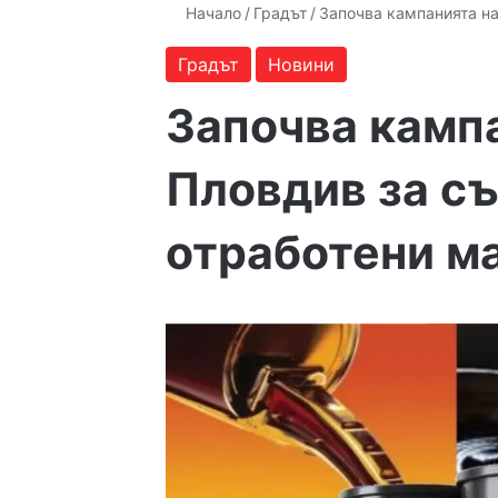
Начало
/
Градът
/
Започва кампанията н
Градът
Новини
Започва камп
Пловдив за с
отработени м